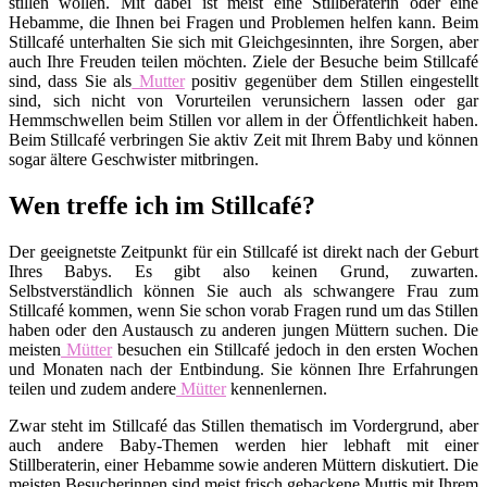
stillen wollen. Mit dabei ist meist eine Stillberaterin oder eine
Hebamme, die Ihnen bei Fragen und Problemen helfen kann. Beim
Stillcafé unterhalten Sie sich mit Gleichgesinnten, ihre Sorgen, aber
auch Ihre Freuden teilen möchten. Ziele der Besuche beim Stillcafé
sind, dass Sie als
Mutter
positiv gegenüber dem Stillen eingestellt
sind, sich nicht von Vorurteilen verunsichern lassen oder gar
Hemmschwellen beim Stillen vor allem in der Öffentlichkeit haben.
Beim Stillcafé verbringen Sie aktiv Zeit mit Ihrem Baby und können
sogar ältere Geschwister mitbringen.
Wen treffe ich im Stillcafé?
Der geeignetste Zeitpunkt für ein Stillcafé ist direkt nach der Geburt
Ihres Babys. Es gibt also keinen Grund, zuwarten.
Selbstverständlich können Sie auch als schwangere Frau zum
Stillcafé kommen, wenn Sie schon vorab Fragen rund um das Stillen
haben oder den Austausch zu anderen jungen Müttern suchen. Die
meisten
Mütter
besuchen ein Stillcafé jedoch in den ersten Wochen
und Monaten nach der Entbindung. Sie können Ihre Erfahrungen
teilen und zudem andere
Mütter
kennenlernen.
Zwar steht im Stillcafé das Stillen thematisch im Vordergrund, aber
auch andere Baby-Themen werden hier lebhaft mit einer
Stillberaterin, einer Hebamme sowie anderen Müttern diskutiert. Die
meisten Besucherinnen sind meist frisch gebackene Muttis mit Ihrem