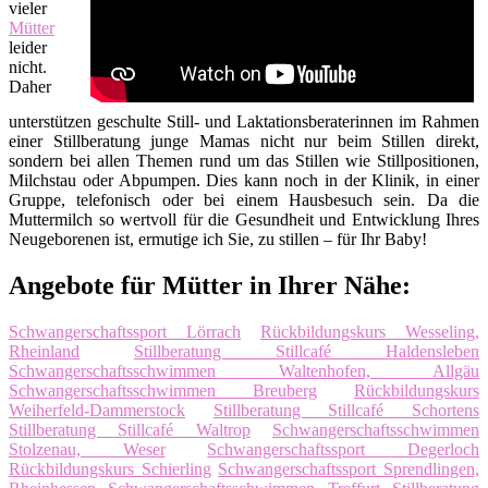
vieler
Mütter
leider
nicht.
Daher
unterstützen geschulte Still- und Laktationsberaterinnen im Rahmen
einer Stillberatung junge Mamas nicht nur beim Stillen direkt,
sondern bei allen Themen rund um das Stillen wie Stillpositionen,
Milchstau oder Abpumpen. Dies kann noch in der Klinik, in einer
Gruppe, telefonisch oder bei einem Hausbesuch sein. Da die
Muttermilch so wertvoll für die Gesundheit und Entwicklung Ihres
Neugeborenen ist, ermutige ich Sie, zu stillen – für Ihr Baby!
Angebote für Mütter in Ihrer Nähe:
Schwangerschaftssport Lörrach
Rückbildungskurs Wesseling,
Rheinland
Stillberatung Stillcafé Haldensleben
Schwangerschaftsschwimmen Waltenhofen, Allgäu
Schwangerschaftsschwimmen Breuberg
Rückbildungskurs
Weiherfeld-Dammerstock
Stillberatung Stillcafé Schortens
Stillberatung Stillcafé Waltrop
Schwangerschaftsschwimmen
Stolzenau, Weser
Schwangerschaftssport Degerloch
Rückbildungskurs Schierling
Schwangerschaftssport Sprendlingen,