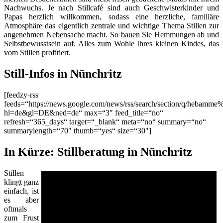
Nachwuchs. Je nach Stillcafé sind auch Geschwisterkinder und
Papas herzlich willkommen, sodass eine herzliche, familiäre
Atmosphäre das eigentlich zentrale und wichtige Thema Stillen zur
angenehmen Nebensache macht. So bauen Sie Hemmungen ab und
Selbstbewusstsein auf. Alles zum Wohle Ihres kleinen Kindes, das
vom Stillen profitiert.
Still-Infos in Nünchritz
[feedzy-rss
feeds=“https://news.google.com/news/rss/search/section/q/hebamme
hl=de&gl=DE&ned=de“ max=“3″ feed_title=“no“
refresh=“365_days“ target=“_blank“ meta=“no“ summary=“no“
summarylength=“70″ thumb=“yes“ size=“30″]
In Kürze: Stillberatung in Nünchritz
Stillen
klingt ganz
einfach, ist
es aber
oftmals
zum Frust