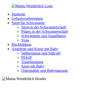
Zurück
zum
Startseite
Inhalt
MamaWunderlich.de
Mutti
Geburtsvorbereitung
sein
Sport für Schwangere
ist
Sport in der Schwangerschaft
wunderbar!
Pilates in der Schwangerschaft
Schwimmen und Aquafitness
Yoga
Rückbildung
Angebote und Kurse mit Baby
Stillberatung und Stillcafé
PEKiP
Trageberatung
Sport mit Baby
Osteopathie und Babymassage