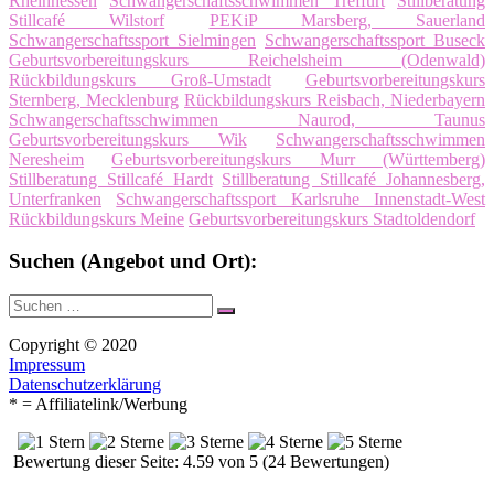
Rheinhessen
Schwangerschaftsschwimmen Treffurt
Stillberatung
Stillcafé Wilstorf
PEKiP Marsberg, Sauerland
Schwangerschaftssport Sielmingen
Schwangerschaftssport Buseck
Geburtsvorbereitungskurs Reichelsheim (Odenwald)
Rückbildungskurs Groß-Umstadt
Geburtsvorbereitungskurs
Sternberg, Mecklenburg
Rückbildungskurs Reisbach, Niederbayern
Schwangerschaftsschwimmen Naurod, Taunus
Geburtsvorbereitungskurs Wik
Schwangerschaftsschwimmen
Neresheim
Geburtsvorbereitungskurs Murr (Württemberg)
Stillberatung Stillcafé Hardt
Stillberatung Stillcafé Johannesberg,
Unterfranken
Schwangerschaftssport Karlsruhe Innenstadt-West
Rückbildungskurs Meine
Geburtsvorbereitungskurs Stadtoldendorf
Suchen (Angebot und Ort):
Suche
Suchen
nach:
Copyright © 2020
Impressum
Datenschutzerklärung
* = Affiliatelink/Werbung
Bewertung dieser Seite: 4.59 von 5 (24 Bewertungen)