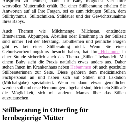
Anspruch zu nehmen, damit Ihr Baby möglichst viel Ihrer
wertvollen Muttermilch erhält. Bei einer Stillberatung erhalten Sie
Antworten auf all Ihre Fragen, sei es zum richtigen Stillen, dem
Stillrhythmus, Stilltechniken, Stilldauer und der Gewichtszunahme
Ihres Babys.
Auch Themen wie Milchmenge, Milchstau, entzündete
Brustwarzen, Abpumpen, Abstillen oder Ernährung in der Stillzeit
sind immer Teil der Beratung. Tabuthemen und peinliche Fragen
gibt es bei einer Stillberatung nicht. Wenn Sie einen
Geburtsvorbereitungskurs besucht haben, hat Ihre
Hebamme
in
einer Stunde sicherlich auch das Thema „Stillen“ behandelt. Mit
einem Baby sieht die Praxis natürlich etwas anders aus. Daher
stehen Ihnen im Krankenhaus neben
Hebammen
oft auch geschulte
Stillberaterinnen zur Seite. Diese gehören dem medizinischen
Fachpersonal an und haben sich auf Stillen und Laktation
(Milchabgabe) spezialisiert. Wenn es dann etwas gemütlicher
werden soll und erste Hemmungen abgebaut sind, bietet ein Stillcafé
die Möglichkeit, sich mit anderen Mamas über das Stillen
auszutauschen.
Stillberatung in Otterfing für
lernbegierige Mütter