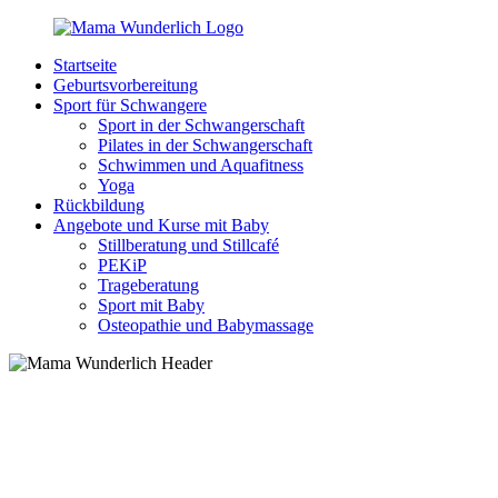
Zurück
zum
Startseite
Inhalt
MamaWunderlich.de
Mutti
Geburtsvorbereitung
sein
Sport für Schwangere
ist
Sport in der Schwangerschaft
wunderbar!
Pilates in der Schwangerschaft
Schwimmen und Aquafitness
Yoga
Rückbildung
Angebote und Kurse mit Baby
Stillberatung und Stillcafé
PEKiP
Trageberatung
Sport mit Baby
Osteopathie und Babymassage