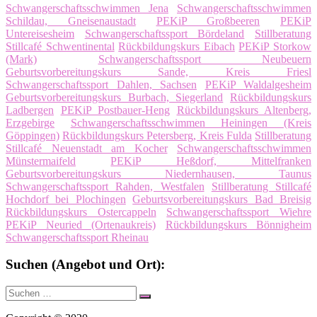
Schwangerschaftsschwimmen Jena
Schwangerschaftsschwimmen
Schildau, Gneisenaustadt
PEKiP Großbeeren
PEKiP
Untereisesheim
Schwangerschaftssport Bördeland
Stillberatung
Stillcafé Schwentinental
Rückbildungskurs Eibach
PEKiP Storkow
(Mark)
Schwangerschaftssport Neubeuern
Geburtsvorbereitungskurs Sande, Kreis Friesl
Schwangerschaftssport Dahlen, Sachsen
PEKiP Waldalgesheim
Geburtsvorbereitungskurs Burbach, Siegerland
Rückbildungskurs
Ladbergen
PEKiP Postbauer-Heng
Rückbildungskurs Altenberg,
Erzgebirge
Schwangerschaftsschwimmen Heiningen (Kreis
Göppingen)
Rückbildungskurs Petersberg, Kreis Fulda
Stillberatung
Stillcafé Neuenstadt am Kocher
Schwangerschaftsschwimmen
Münstermaifeld
PEKiP Heßdorf, Mittelfranken
Geburtsvorbereitungskurs Niedernhausen, Taunus
Schwangerschaftssport Rahden, Westfalen
Stillberatung Stillcafé
Hochdorf bei Plochingen
Geburtsvorbereitungskurs Bad Breisig
Rückbildungskurs Ostercappeln
Schwangerschaftssport Wiehre
PEKiP Neuried (Ortenaukreis)
Rückbildungskurs Bönnigheim
Schwangerschaftssport Rheinau
Suchen (Angebot und Ort):
Suche
Suchen
nach: