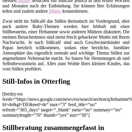
meisten
Mütter
besuchen ein Stillcafé jedoch in den ersten Wochen
und Monaten nach der Entbindung. Sie können Ihre Erfahrungen
teilen und zudem andere
Mütter
kennenlernen.
Zwar steht im Stillcafé das Stillen thematisch im Vordergrund, aber
auch andere Baby-Themen werden hier lebhaft mit einer
Stillberaterin, einer Hebamme sowie anderen Müttern diskutiert. Die
meisten Besucherinnen sind meist frisch gebackene Muttis mit Ihrem
Nachwuchs. Je nach Stillcafé sind auch Geschwisterkinder und
Papas herzlich willkommen, sodass eine herzliche, familiäre
Atmosphäre das eigentlich zentrale und wichtige Thema Stillen zur
angenehmen Nebensache macht. So bauen Sie Hemmungen ab und
Selbstbewusstsein auf. Alles zum Wohle Ihres kleinen Kindes, das
vom Stillen profitiert.
Still-Infos in Otterfing
[feedzy-rss
feeds=“https://news.google.com/news/rss/search/section/q/hebamme%
hl=de&gl=DE&ned=de“ max=“3″ feed_title=“no“
refresh=“365_days“ target=“_blank“ meta=“no“ summary=“no“
summarylength=“70″ thumb=“yes“ size=“30″]
Stillberatung zusammengefasst in