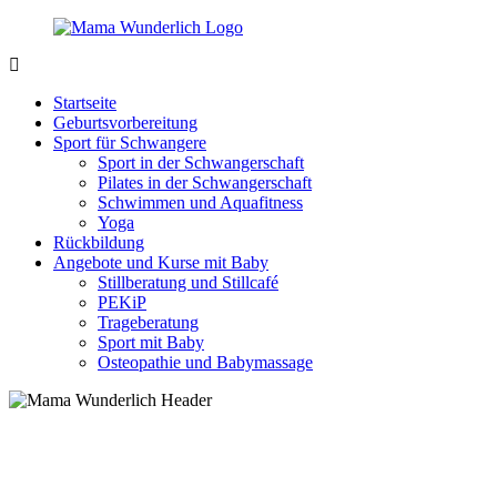
Zurück
zum
Inhalt
MamaWunderlich.de
Mutti
sein
Startseite
ist
Geburtsvorbereitung
wunderbar!
Sport für Schwangere
Sport in der Schwangerschaft
Pilates in der Schwangerschaft
Schwimmen und Aquafitness
Yoga
Rückbildung
Angebote und Kurse mit Baby
Stillberatung und Stillcafé
PEKiP
Trageberatung
Sport mit Baby
Osteopathie und Babymassage