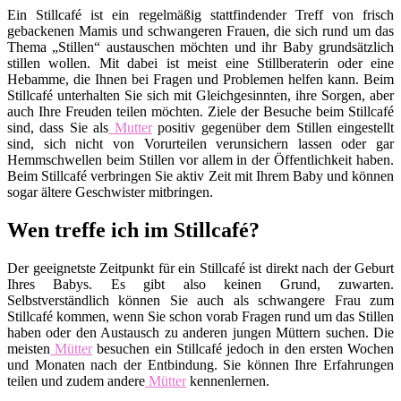
Ein Stillcafé ist ein regelmäßig stattfindender Treff von frisch
gebackenen Mamis und schwangeren Frauen, die sich rund um das
Thema „Stillen“ austauschen möchten und ihr Baby grundsätzlich
stillen wollen. Mit dabei ist meist eine Stillberaterin oder eine
Hebamme, die Ihnen bei Fragen und Problemen helfen kann. Beim
Stillcafé unterhalten Sie sich mit Gleichgesinnten, ihre Sorgen, aber
auch Ihre Freuden teilen möchten. Ziele der Besuche beim Stillcafé
sind, dass Sie als
Mutter
positiv gegenüber dem Stillen eingestellt
sind, sich nicht von Vorurteilen verunsichern lassen oder gar
Hemmschwellen beim Stillen vor allem in der Öffentlichkeit haben.
Beim Stillcafé verbringen Sie aktiv Zeit mit Ihrem Baby und können
sogar ältere Geschwister mitbringen.
Wen treffe ich im Stillcafé?
Der geeignetste Zeitpunkt für ein Stillcafé ist direkt nach der Geburt
Ihres Babys. Es gibt also keinen Grund, zuwarten.
Selbstverständlich können Sie auch als schwangere Frau zum
Stillcafé kommen, wenn Sie schon vorab Fragen rund um das Stillen
haben oder den Austausch zu anderen jungen Müttern suchen. Die
meisten
Mütter
besuchen ein Stillcafé jedoch in den ersten Wochen
und Monaten nach der Entbindung. Sie können Ihre Erfahrungen
teilen und zudem andere
Mütter
kennenlernen.