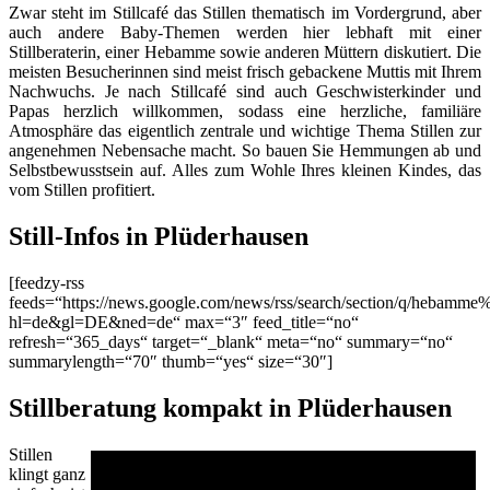
Zwar steht im Stillcafé das Stillen thematisch im Vordergrund, aber
auch andere Baby-Themen werden hier lebhaft mit einer
Stillberaterin, einer Hebamme sowie anderen Müttern diskutiert. Die
meisten Besucherinnen sind meist frisch gebackene Muttis mit Ihrem
Nachwuchs. Je nach Stillcafé sind auch Geschwisterkinder und
Papas herzlich willkommen, sodass eine herzliche, familiäre
Atmosphäre das eigentlich zentrale und wichtige Thema Stillen zur
angenehmen Nebensache macht. So bauen Sie Hemmungen ab und
Selbstbewusstsein auf. Alles zum Wohle Ihres kleinen Kindes, das
vom Stillen profitiert.
Still-Infos in Plüderhausen
[feedzy-rss
feeds=“https://news.google.com/news/rss/search/section/q/hebamme
hl=de&gl=DE&ned=de“ max=“3″ feed_title=“no“
refresh=“365_days“ target=“_blank“ meta=“no“ summary=“no“
summarylength=“70″ thumb=“yes“ size=“30″]
Stillberatung kompakt in Plüderhausen
Stillen
klingt ganz