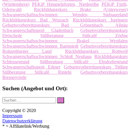
(Württemberg)
PEKiP Himmelpforten, Niederelbe
PEKiP Fürth,
Odenwald
Rückbildungskurs Brake (Unterweser)
Schwangerschaftsschwimmen Wenden, Südsauerland
Rückbildungskurs Bad Wurzach
Rückbildungskurs Ispringen
Geburtsvorbereitungskurs Bad Grönenbach, Allgäu
Schwangerschaftssport Gladenbach
Geburtsvorbereitungskurs
Dröschede
Stillberatung Stillcafé Zörbig
Schwangerschaftsschwimmen Brakel, Westfalen
Schwangerschaftsschwimmen Barmstedt
Geburtsvorbereitungskurs
Boitzenburger Land
Rückbildungskurs Rottweil
Schwangerschaftsschwimmen Schloß Neuhaus
Rückbildungskurs
Schleusegrund
Stillberatung Stillcafé Ebsdorfergrund
Schwangerschaftssport Erkner
Geburtsvorbereitungskurs Tittling
Stillberatung Stillcafé Rinteln
Geburtsvorbereitungskurs
Bremervörde
Suchen (Angebot und Ort):
Suche
Suchen
nach:
Copyright © 2020
Impressum
Datenschutzerklärung
* = Affiliatelink/Werbung