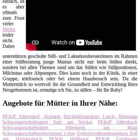
einfach, ist
es aber
oftmals
zum Frust
vieler
Mütter
leider
nicht.
Daher
unterstützen geschulte Still- und Laktationsberaterinnen im Rahmen
einer Stillberatung junge Mamas nicht nur beim Stillen direkt,
sondern bei allen Themen rund um das Stillen wie Stillpositionen,
Milchstau oder Abpumpen. Dies kann noch in der Klinik, in einer
Gruppe, telefonisch oder bei einem Hausbesuch sein. Da die
Muttermilch so wertvoll für die Gesundheit und Entwicklung Ihres
Neugeborenen ist, ermutige ich Sie, zu stillen – für Ihr Baby!
Angebote für Mütter in Ihrer Nähe:
PEKiP Albersdorf, Holstein
Rückbildungskurs Lorch, Rheingau
Schwangerschaftssport Sulz am Neckar
PEKiP Sillenbuch
Schwangerschaftssport Flörsheim am Main
Schwangerschaftsschwimmen Lehre
Geburtsvorbereitungskurs Zell
am Harmersbach
PEKiP Hüllhorst
PEKiP Gerabronn