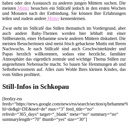
haben oder den Austausch zu anderen jungen Müttern suchen. Die
meisten
Mütter
besuchen ein Stillcafé jedoch in den ersten Wochen
und Monaten nach der Entbindung. Sie können Ihre Erfahrungen
teilen und zudem andere
Mütter
kennenlernen.
Zwar steht im Stillcafé das Stillen thematisch im Vordergrund, aber
auch andere Baby-Themen werden hier lebhaft mit einer
Stillberaterin, einer Hebamme sowie anderen Müttern diskutiert. Die
meisten Besucherinnen sind meist frisch gebackene Muttis mit Ihrem
Nachwuchs. Je nach Stillcafé sind auch Geschwisterkinder und
Papas herzlich willkommen, sodass eine herzliche, familiäre
Atmosphäre das eigentlich zentrale und wichtige Thema Stillen zur
angenehmen Nebensache macht. So bauen Sie Hemmungen ab und
Selbstbewusstsein auf. Alles zum Wohle Ihres kleinen Kindes, das
vom Stillen profitiert.
Still-Infos in Schkopau
[feedzy-rss
feeds=“https://news.google.com/news/rss/search/section/q/hebamm
hl=de&gl=DE&ned=de“ max=“3″ feed_title=“no“
refresh=“365_days“ target=“_blank“ meta=“no“ summary=“no“
summarylength=“70″ thumb=“yes“ size=“30″]