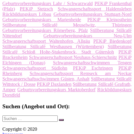
Geburtsvorbereitungskurs Lahr / Schwarzwald
PEKiP Frankenthal
(Pfalz)
PEKiP Stetzsch
Schwangerschaftssport Haldensleben
Rückbildungskurs Löbau
Geburtsvorbereitungskurs Stuttgart-Nord
Geburtsvorbereitungskurs Marienheide
PEKiP Kleinostheim
Stillberatung Stillcafé Meuselwitz, Thüringen
Geburtsvorbereitungskurs Römerberg, Pfalz
Stillberatung Stillcafé
Nittendorf
Geburtsvorbereitungskurs Neu-Ulm
Schwangerschaftssport Waltenhofen, Allgäu
PEKiP Biedenkopf
Stillberatung Stillcafé Westhausen (Württemberg)
Stillberatung
Stillcafé Schloß Holte-Stukenbrock, Stadt Gütersloh
PEKiP
Brackenheim
Schwangerschaftssport Neuhaus-Schierschnitz
PEKiP
Elchingen (Donau)
Schwangerschaftsschwimmen Tengen
Schwangerschaftssport Südlohn
PEKiP Eschringen
PEKiP
Rheinberg
Schwangerschaftssport Remseck am Neckar
Schwangerschaftsschwimmen Güsten, Anhalt
Stillberatung Stillcafé
Wittstock / Dosse
PEKiP Daxlanden
Stillberatung Stillcafé Grafrath,
Amper
Geburtsvorbereitungskurs Marktoberdorf
Rückbildungskurs
Dorstfeld
Suchen (Angebot und Ort):
Suche
Suchen
nach:
Copyright © 2020