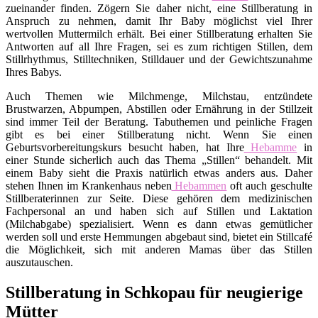
zueinander finden. Zögern Sie daher nicht, eine Stillberatung in
Anspruch zu nehmen, damit Ihr Baby möglichst viel Ihrer
wertvollen Muttermilch erhält. Bei einer Stillberatung erhalten Sie
Antworten auf all Ihre Fragen, sei es zum richtigen Stillen, dem
Stillrhythmus, Stilltechniken, Stilldauer und der Gewichtszunahme
Ihres Babys.
Auch Themen wie Milchmenge, Milchstau, entzündete
Brustwarzen, Abpumpen, Abstillen oder Ernährung in der Stillzeit
sind immer Teil der Beratung. Tabuthemen und peinliche Fragen
gibt es bei einer Stillberatung nicht. Wenn Sie einen
Geburtsvorbereitungskurs besucht haben, hat Ihre
Hebamme
in
einer Stunde sicherlich auch das Thema „Stillen“ behandelt. Mit
einem Baby sieht die Praxis natürlich etwas anders aus. Daher
stehen Ihnen im Krankenhaus neben
Hebammen
oft auch geschulte
Stillberaterinnen zur Seite. Diese gehören dem medizinischen
Fachpersonal an und haben sich auf Stillen und Laktation
(Milchabgabe) spezialisiert. Wenn es dann etwas gemütlicher
werden soll und erste Hemmungen abgebaut sind, bietet ein Stillcafé
die Möglichkeit, sich mit anderen Mamas über das Stillen
auszutauschen.
Stillberatung in Schkopau für neugierige
Mütter