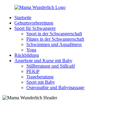
Zurück
zum
Startseite
Inhalt
MamaWunderlich.de
Mutti
Geburtsvorbereitung
sein
Sport für Schwangere
ist
Sport in der Schwangerschaft
wunderbar!
Pilates in der Schwangerschaft
Schwimmen und Aquafitness
Yoga
Rückbildung
Angebote und Kurse mit Baby
Stillberatung und Stillcafé
PEKiP
Trageberatung
Sport mit Baby
Osteopathie und Babymassage