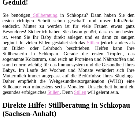
Geduld!
Sie benötigen
Stillberatung
in Schkopau? Dann haben Sie den
ersten richtigen Schritt schon geschafft und unser Info-Portal
entdeckt. Mutter zu werden ist für viele Frauen etwas ganz
Besonderes! Sicherlich haben Sie davon gehört, dass es am besten
ist, wenn Sie Ihr Baby direkt anlegen und es dann zu saugen
beginnt. In vielen Fällen gestaltet sich das
Stillen
jedoch anders als
im Bilder- oder Lehrbuch beschrieben. Helfen kann Ihre
Stillberaterin in Schkopau. Gerade die ersten Tropfen, das
sogenannte Kolostrum, sind reich an Proteinen und Nährstoffen und
somit enorm wichtig für das Immunsystem und die Gesundheit Ihres
Babys. Im Laufe der Wochen und Monate verändert sich Ihre
Muttermilch immer angepasst auf die Bedürfnisse Ihres Säuglings.
Daher empfiehlt die Weltgesundheitsorganisation (WHO) eine
Stilldauer von mindestens sechs Monaten. Unsicherheit hemmt ein
gesundes erfolgreiches
Stillen
. Denn
Stillen
will gelernt sein.
Direkte Hilfe: Stillberatung in Schkopau
(Sachsen-Anhalt)