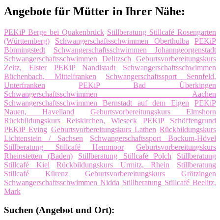
Angebote für Mütter in Ihrer Nähe:
PEKiP Berge bei Quakenbrück
Stillberatung Stillcafé Rosengarten
(Württemberg)
Schwangerschaftsschwimmen Oberthulba
PEKiP
Bönningstedt
Schwangerschaftsschwimmen Johanngeorgenstadt
Schwangerschaftsschwimmen Delitzsch
Geburtsvorbereitungskurs
Zeitz, Elster
PEKiP Nandlstadt
Schwangerschaftsschwimmen
Büchenbach, Mittelfranken
Schwangerschaftssport Sennfeld,
Unterfranken
PEKiP Bad Überkingen
Schwangerschaftsschwimmen Aachen
Schwangerschaftsschwimmen Bernstadt auf dem Eigen
PEKiP
Nauen, Havelland
Geburtsvorbereitungskurs Elmshorn
Rückbildungskurs Reiskirchen, Wieseck
PEKiP Schöffengrund
PEKiP Eving
Geburtsvorbereitungskurs Lathen
Rückbildungskurs
Lichtenstein / Sachsen
Schwangerschaftssport Bockum-Hövel
Stillberatung Stillcafé Hemmoor
Geburtsvorbereitungskurs
Rheinstetten (Baden)
Stillberatung Stillcafé Polch
Stillberatung
Stillcafé Kiel
Rückbildungskurs Urmitz, Rhein
Stillberatung
Stillcafé Kürenz
Geburtsvorbereitungskurs Grötzingen
Schwangerschaftsschwimmen Nidda
Stillberatung Stillcafé Beelitz,
Mark
Suchen (Angebot und Ort):