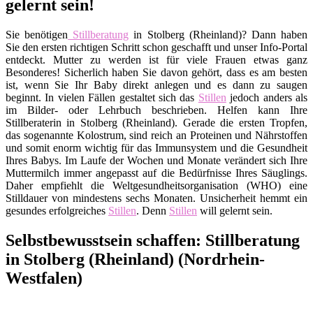
gelernt sein!
Sie benötigen
Stillberatung
in Stolberg (Rheinland)? Dann haben
Sie den ersten richtigen Schritt schon geschafft und unser Info-Portal
entdeckt. Mutter zu werden ist für viele Frauen etwas ganz
Besonderes! Sicherlich haben Sie davon gehört, dass es am besten
ist, wenn Sie Ihr Baby direkt anlegen und es dann zu saugen
beginnt. In vielen Fällen gestaltet sich das
Stillen
jedoch anders als
im Bilder- oder Lehrbuch beschrieben. Helfen kann Ihre
Stillberaterin in Stolberg (Rheinland). Gerade die ersten Tropfen,
das sogenannte Kolostrum, sind reich an Proteinen und Nährstoffen
und somit enorm wichtig für das Immunsystem und die Gesundheit
Ihres Babys. Im Laufe der Wochen und Monate verändert sich Ihre
Muttermilch immer angepasst auf die Bedürfnisse Ihres Säuglings.
Daher empfiehlt die Weltgesundheitsorganisation (WHO) eine
Stilldauer von mindestens sechs Monaten. Unsicherheit hemmt ein
gesundes erfolgreiches
Stillen
. Denn
Stillen
will gelernt sein.
Selbstbewusstsein schaffen: Stillberatung
in Stolberg (Rheinland) (Nordrhein-
Westfalen)