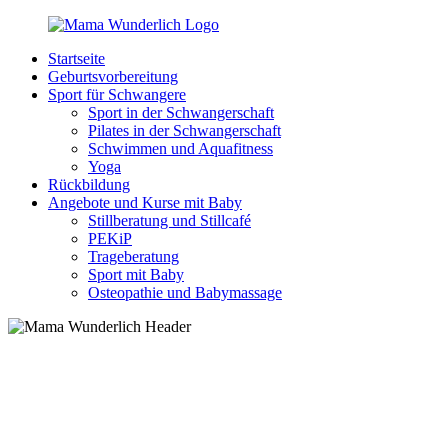
Zurück
zum
Startseite
Inhalt
MamaWunderlich.de
Mutti
Geburtsvorbereitung
sein
Sport für Schwangere
ist
Sport in der Schwangerschaft
wunderbar!
Pilates in der Schwangerschaft
Schwimmen und Aquafitness
Yoga
Rückbildung
Angebote und Kurse mit Baby
Stillberatung und Stillcafé
PEKiP
Trageberatung
Sport mit Baby
Osteopathie und Babymassage