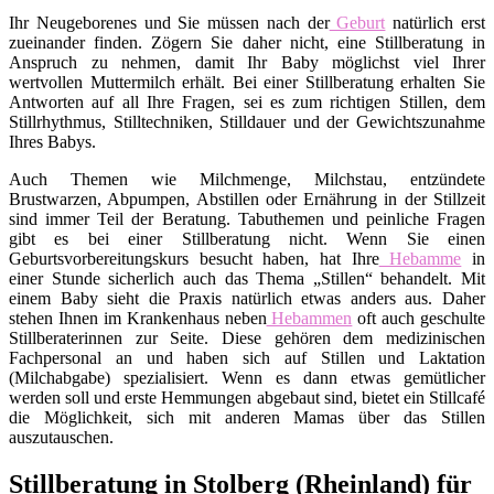
Ihr Neugeborenes und Sie müssen nach der
Geburt
natürlich erst
zueinander finden. Zögern Sie daher nicht, eine Stillberatung in
Anspruch zu nehmen, damit Ihr Baby möglichst viel Ihrer
wertvollen Muttermilch erhält. Bei einer Stillberatung erhalten Sie
Antworten auf all Ihre Fragen, sei es zum richtigen Stillen, dem
Stillrhythmus, Stilltechniken, Stilldauer und der Gewichtszunahme
Ihres Babys.
Auch Themen wie Milchmenge, Milchstau, entzündete
Brustwarzen, Abpumpen, Abstillen oder Ernährung in der Stillzeit
sind immer Teil der Beratung. Tabuthemen und peinliche Fragen
gibt es bei einer Stillberatung nicht. Wenn Sie einen
Geburtsvorbereitungskurs besucht haben, hat Ihre
Hebamme
in
einer Stunde sicherlich auch das Thema „Stillen“ behandelt. Mit
einem Baby sieht die Praxis natürlich etwas anders aus. Daher
stehen Ihnen im Krankenhaus neben
Hebammen
oft auch geschulte
Stillberaterinnen zur Seite. Diese gehören dem medizinischen
Fachpersonal an und haben sich auf Stillen und Laktation
(Milchabgabe) spezialisiert. Wenn es dann etwas gemütlicher
werden soll und erste Hemmungen abgebaut sind, bietet ein Stillcafé
die Möglichkeit, sich mit anderen Mamas über das Stillen
auszutauschen.
Stillberatung in Stolberg (Rheinland) für