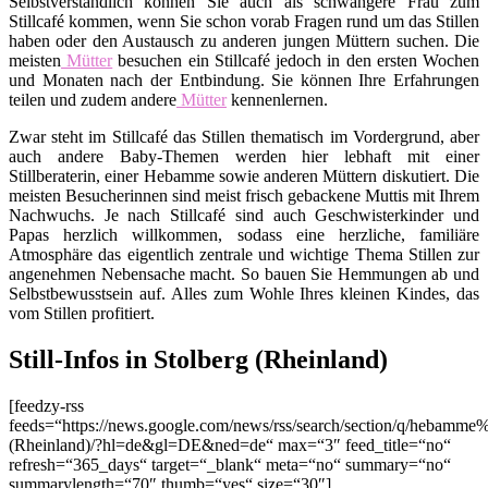
Selbstverständlich können Sie auch als schwangere Frau zum
Stillcafé kommen, wenn Sie schon vorab Fragen rund um das Stillen
haben oder den Austausch zu anderen jungen Müttern suchen. Die
meisten
Mütter
besuchen ein Stillcafé jedoch in den ersten Wochen
und Monaten nach der Entbindung. Sie können Ihre Erfahrungen
teilen und zudem andere
Mütter
kennenlernen.
Zwar steht im Stillcafé das Stillen thematisch im Vordergrund, aber
auch andere Baby-Themen werden hier lebhaft mit einer
Stillberaterin, einer Hebamme sowie anderen Müttern diskutiert. Die
meisten Besucherinnen sind meist frisch gebackene Muttis mit Ihrem
Nachwuchs. Je nach Stillcafé sind auch Geschwisterkinder und
Papas herzlich willkommen, sodass eine herzliche, familiäre
Atmosphäre das eigentlich zentrale und wichtige Thema Stillen zur
angenehmen Nebensache macht. So bauen Sie Hemmungen ab und
Selbstbewusstsein auf. Alles zum Wohle Ihres kleinen Kindes, das
vom Stillen profitiert.
Still-Infos in Stolberg (Rheinland)
[feedzy-rss
feeds=“https://news.google.com/news/rss/search/section/q/hebamme
(Rheinland)/?hl=de&gl=DE&ned=de“ max=“3″ feed_title=“no“
refresh=“365_days“ target=“_blank“ meta=“no“ summary=“no“
summarylength=“70″ thumb=“yes“ size=“30″]