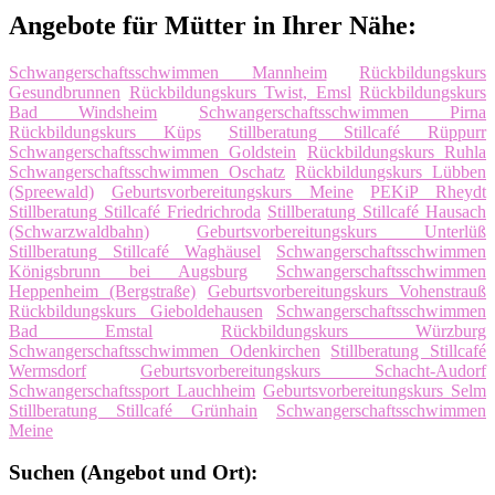
Angebote für Mütter in Ihrer Nähe:
Schwangerschaftsschwimmen Mannheim
Rückbildungskurs
Gesundbrunnen
Rückbildungskurs Twist, Emsl
Rückbildungskurs
Bad Windsheim
Schwangerschaftsschwimmen Pirna
Rückbildungskurs Küps
Stillberatung Stillcafé Rüppurr
Schwangerschaftsschwimmen Goldstein
Rückbildungskurs Ruhla
Schwangerschaftsschwimmen Oschatz
Rückbildungskurs Lübben
(Spreewald)
Geburtsvorbereitungskurs Meine
PEKiP Rheydt
Stillberatung Stillcafé Friedrichroda
Stillberatung Stillcafé Hausach
(Schwarzwaldbahn)
Geburtsvorbereitungskurs Unterlüß
Stillberatung Stillcafé Waghäusel
Schwangerschaftsschwimmen
Königsbrunn bei Augsburg
Schwangerschaftsschwimmen
Heppenheim (Bergstraße)
Geburtsvorbereitungskurs Vohenstrauß
Rückbildungskurs Gieboldehausen
Schwangerschaftsschwimmen
Bad Emstal
Rückbildungskurs Würzburg
Schwangerschaftsschwimmen Odenkirchen
Stillberatung Stillcafé
Wermsdorf
Geburtsvorbereitungskurs Schacht-Audorf
Schwangerschaftssport Lauchheim
Geburtsvorbereitungskurs Selm
Stillberatung Stillcafé Grünhain
Schwangerschaftsschwimmen
Meine
Suchen (Angebot und Ort):