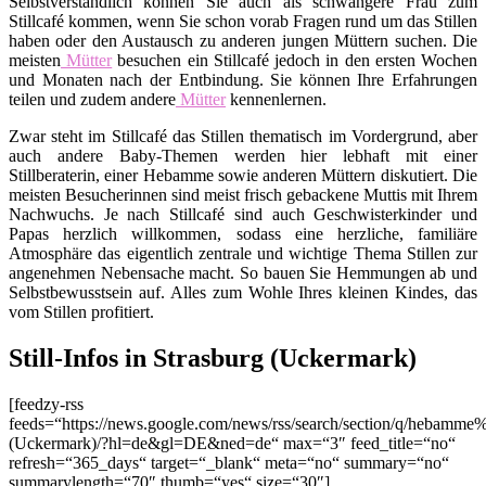
Selbstverständlich können Sie auch als schwangere Frau zum
Stillcafé kommen, wenn Sie schon vorab Fragen rund um das Stillen
haben oder den Austausch zu anderen jungen Müttern suchen. Die
meisten
Mütter
besuchen ein Stillcafé jedoch in den ersten Wochen
und Monaten nach der Entbindung. Sie können Ihre Erfahrungen
teilen und zudem andere
Mütter
kennenlernen.
Zwar steht im Stillcafé das Stillen thematisch im Vordergrund, aber
auch andere Baby-Themen werden hier lebhaft mit einer
Stillberaterin, einer Hebamme sowie anderen Müttern diskutiert. Die
meisten Besucherinnen sind meist frisch gebackene Muttis mit Ihrem
Nachwuchs. Je nach Stillcafé sind auch Geschwisterkinder und
Papas herzlich willkommen, sodass eine herzliche, familiäre
Atmosphäre das eigentlich zentrale und wichtige Thema Stillen zur
angenehmen Nebensache macht. So bauen Sie Hemmungen ab und
Selbstbewusstsein auf. Alles zum Wohle Ihres kleinen Kindes, das
vom Stillen profitiert.
Still-Infos in Strasburg (Uckermark)
[feedzy-rss
feeds=“https://news.google.com/news/rss/search/section/q/hebamme
(Uckermark)/?hl=de&gl=DE&ned=de“ max=“3″ feed_title=“no“
refresh=“365_days“ target=“_blank“ meta=“no“ summary=“no“
summarylength=“70″ thumb=“yes“ size=“30″]