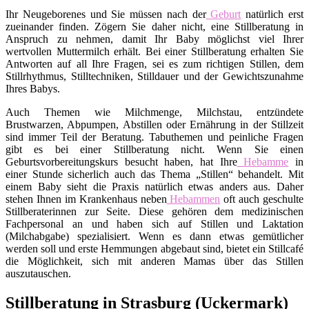
Ihr Neugeborenes und Sie müssen nach der
Geburt
natürlich erst
zueinander finden. Zögern Sie daher nicht, eine Stillberatung in
Anspruch zu nehmen, damit Ihr Baby möglichst viel Ihrer
wertvollen Muttermilch erhält. Bei einer Stillberatung erhalten Sie
Antworten auf all Ihre Fragen, sei es zum richtigen Stillen, dem
Stillrhythmus, Stilltechniken, Stilldauer und der Gewichtszunahme
Ihres Babys.
Auch Themen wie Milchmenge, Milchstau, entzündete
Brustwarzen, Abpumpen, Abstillen oder Ernährung in der Stillzeit
sind immer Teil der Beratung. Tabuthemen und peinliche Fragen
gibt es bei einer Stillberatung nicht. Wenn Sie einen
Geburtsvorbereitungskurs besucht haben, hat Ihre
Hebamme
in
einer Stunde sicherlich auch das Thema „Stillen“ behandelt. Mit
einem Baby sieht die Praxis natürlich etwas anders aus. Daher
stehen Ihnen im Krankenhaus neben
Hebammen
oft auch geschulte
Stillberaterinnen zur Seite. Diese gehören dem medizinischen
Fachpersonal an und haben sich auf Stillen und Laktation
(Milchabgabe) spezialisiert. Wenn es dann etwas gemütlicher
werden soll und erste Hemmungen abgebaut sind, bietet ein Stillcafé
die Möglichkeit, sich mit anderen Mamas über das Stillen
auszutauschen.
Stillberatung in Strasburg (Uckermark)