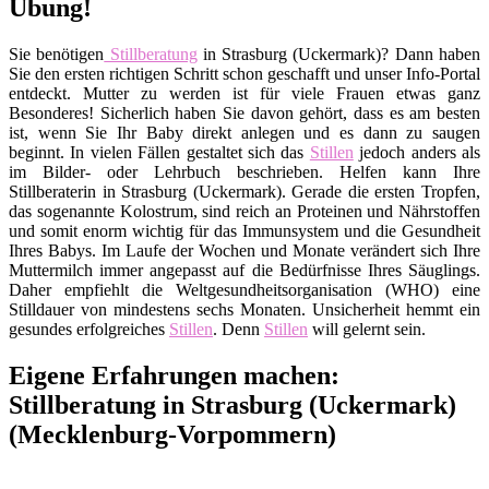
Übung!
Sie benötigen
Stillberatung
in Strasburg (Uckermark)? Dann haben
Sie den ersten richtigen Schritt schon geschafft und unser Info-Portal
entdeckt. Mutter zu werden ist für viele Frauen etwas ganz
Besonderes! Sicherlich haben Sie davon gehört, dass es am besten
ist, wenn Sie Ihr Baby direkt anlegen und es dann zu saugen
beginnt. In vielen Fällen gestaltet sich das
Stillen
jedoch anders als
im Bilder- oder Lehrbuch beschrieben. Helfen kann Ihre
Stillberaterin in Strasburg (Uckermark). Gerade die ersten Tropfen,
das sogenannte Kolostrum, sind reich an Proteinen und Nährstoffen
und somit enorm wichtig für das Immunsystem und die Gesundheit
Ihres Babys. Im Laufe der Wochen und Monate verändert sich Ihre
Muttermilch immer angepasst auf die Bedürfnisse Ihres Säuglings.
Daher empfiehlt die Weltgesundheitsorganisation (WHO) eine
Stilldauer von mindestens sechs Monaten. Unsicherheit hemmt ein
gesundes erfolgreiches
Stillen
. Denn
Stillen
will gelernt sein.
Eigene Erfahrungen machen:
Stillberatung in Strasburg (Uckermark)
(Mecklenburg-Vorpommern)