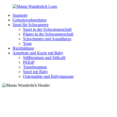
Zurück
zum
Startseite
Inhalt
MamaWunderlich.de
Mutti
Geburtsvorbereitung
sein
Sport für Schwangere
ist
Sport in der Schwangerschaft
wunderbar!
Pilates in der Schwangerschaft
Schwimmen und Aquafitness
Yoga
Rückbildung
Angebote und Kurse mit Baby
Stillberatung und Stillcafé
PEKiP
Trageberatung
Sport mit Baby
Osteopathie und Babymassage