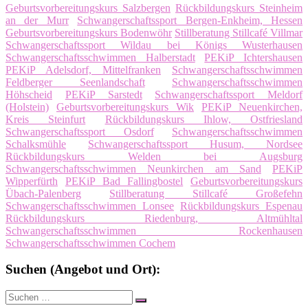
Geburtsvorbereitungskurs Salzbergen
Rückbildungskurs Steinheim
an der Murr
Schwangerschaftssport Bergen-Enkheim, Hessen
Geburtsvorbereitungskurs Bodenwöhr
Stillberatung Stillcafé Villmar
Schwangerschaftssport Wildau bei Königs Wusterhausen
Schwangerschaftsschwimmen Halberstadt
PEKiP Ichtershausen
PEKiP Adelsdorf, Mittelfranken
Schwangerschaftsschwimmen
Feldberger Seenlandschaft
Schwangerschaftsschwimmen
Höhscheid
PEKiP Sarstedt
Schwangerschaftssport Meldorf
(Holstein)
Geburtsvorbereitungskurs Wik
PEKiP Neuenkirchen,
Kreis Steinfurt
Rückbildungskurs Ihlow, Ostfriesland
Schwangerschaftssport Osdorf
Schwangerschaftsschwimmen
Schalksmühle
Schwangerschaftssport Husum, Nordsee
Rückbildungskurs Welden bei Augsburg
Schwangerschaftsschwimmen Neunkirchen am Sand
PEKiP
Wipperfürth
PEKiP Bad Fallingbostel
Geburtsvorbereitungskurs
Übach-Palenberg
Stillberatung Stillcafé Großefehn
Schwangerschaftsschwimmen Lonsee
Rückbildungskurs Espenau
Rückbildungskurs Riedenburg, Altmühltal
Schwangerschaftsschwimmen Rockenhausen
Schwangerschaftsschwimmen Cochem
Suchen (Angebot und Ort):
Suche
Suchen
nach: