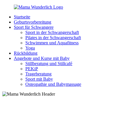
Zurück
zum
Startseite
Inhalt
MamaWunderlich.de
Mutti
Geburtsvorbereitung
sein
Sport für Schwangere
ist
Sport in der Schwangerschaft
wunderbar!
Pilates in der Schwangerschaft
Schwimmen und Aquafitness
Yoga
Rückbildung
Angebote und Kurse mit Baby
Stillberatung und Stillcafé
PEKiP
Trageberatung
Sport mit Baby
Osteopathie und Babymassage