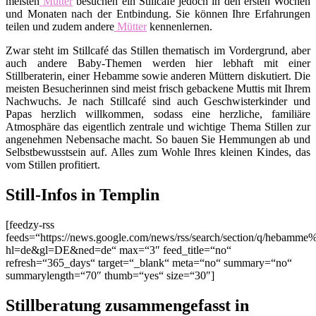
meisten
Mütter
besuchen ein Stillcafé jedoch in den ersten Wochen
und Monaten nach der Entbindung. Sie können Ihre Erfahrungen
teilen und zudem andere
Mütter
kennenlernen.
Zwar steht im Stillcafé das Stillen thematisch im Vordergrund, aber
auch andere Baby-Themen werden hier lebhaft mit einer
Stillberaterin, einer Hebamme sowie anderen Müttern diskutiert. Die
meisten Besucherinnen sind meist frisch gebackene Muttis mit Ihrem
Nachwuchs. Je nach Stillcafé sind auch Geschwisterkinder und
Papas herzlich willkommen, sodass eine herzliche, familiäre
Atmosphäre das eigentlich zentrale und wichtige Thema Stillen zur
angenehmen Nebensache macht. So bauen Sie Hemmungen ab und
Selbstbewusstsein auf. Alles zum Wohle Ihres kleinen Kindes, das
vom Stillen profitiert.
Still-Infos in Templin
[feedzy-rss
feeds=“https://news.google.com/news/rss/search/section/q/hebamme
hl=de&gl=DE&ned=de“ max=“3″ feed_title=“no“
refresh=“365_days“ target=“_blank“ meta=“no“ summary=“no“
summarylength=“70″ thumb=“yes“ size=“30″]
Stillberatung zusammengefasst in