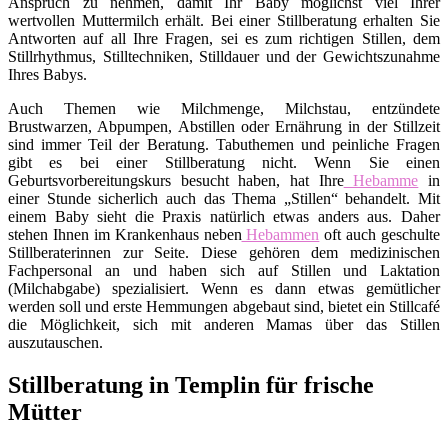
Anspruch zu nehmen, damit Ihr Baby möglichst viel Ihrer
wertvollen Muttermilch erhält. Bei einer Stillberatung erhalten Sie
Antworten auf all Ihre Fragen, sei es zum richtigen Stillen, dem
Stillrhythmus, Stilltechniken, Stilldauer und der Gewichtszunahme
Ihres Babys.
Auch Themen wie Milchmenge, Milchstau, entzündete
Brustwarzen, Abpumpen, Abstillen oder Ernährung in der Stillzeit
sind immer Teil der Beratung. Tabuthemen und peinliche Fragen
gibt es bei einer Stillberatung nicht. Wenn Sie einen
Geburtsvorbereitungskurs besucht haben, hat Ihre
Hebamme
in
einer Stunde sicherlich auch das Thema „Stillen“ behandelt. Mit
einem Baby sieht die Praxis natürlich etwas anders aus. Daher
stehen Ihnen im Krankenhaus neben
Hebammen
oft auch geschulte
Stillberaterinnen zur Seite. Diese gehören dem medizinischen
Fachpersonal an und haben sich auf Stillen und Laktation
(Milchabgabe) spezialisiert. Wenn es dann etwas gemütlicher
werden soll und erste Hemmungen abgebaut sind, bietet ein Stillcafé
die Möglichkeit, sich mit anderen Mamas über das Stillen
auszutauschen.
Stillberatung in Templin für frische
Mütter