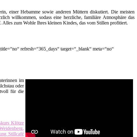
terin, einer Hebamme sowie anderen Müttern diskutiert. Die meisten
zlich willkommen, sodass eine herzliche, familiäre Atmosphäre das
lles zum Wohle Ihres kleinen Kindes, das vom Stillen profitiert.
itle=“no“ refresh=“365_days“ target=“_blank“ meta=“no“
raterinnen im
ilchstau oder
voll für die
skurs Klötze
Weidenberg,
tung Stillcafé