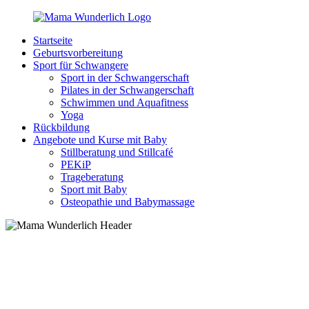
Zurück
zum
Startseite
Inhalt
MamaWunderlich.de
Mutti
Geburtsvorbereitung
sein
Sport für Schwangere
ist
Sport in der Schwangerschaft
wunderbar!
Pilates in der Schwangerschaft
Schwimmen und Aquafitness
Yoga
Rückbildung
Angebote und Kurse mit Baby
Stillberatung und Stillcafé
PEKiP
Trageberatung
Sport mit Baby
Osteopathie und Babymassage