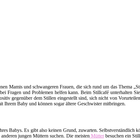
backenen Mamis und schwangeren Frauen, die sich rund um das Thema „Sti
 bei Fragen und Problemen helfen kann. Beim Stillcafé unterhalten Sie
sitiv gegenüber dem Stillen eingestellt sind, sich nicht von Vorurtei
t mit Ihrem Baby und können sogar ältere Geschwister mitbringen.
rt Ihres Babys. Es gibt also keinen Grund, zuwarten. Selbstverständli
 anderen jungen Müttern suchen. Die meisten
Mütter
besuchen ein Stil