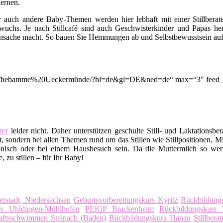
ernen.
er auch andere Baby-Themen werden hier lebhaft mit einer Stillbera
uchs. Je nach Stillcafé sind auch Geschwisterkinder und Papas her
nsache macht. So bauen Sie Hemmungen ab und Selbstbewusstsein auf. A
tion/q/hebamme%20Ueckermünde/?hl=de&gl=DE&ned=de“ max=“3″ feed_t
er
leider nicht. Daher unterstützen geschulte Still- und Laktationsbe
, sondern bei allen Themen rund um das Stillen wie Stillpositionen, M
nisch oder bei einem Hausbesuch sein. Da die Muttermilch so wert
 zu stillen – für Ihr Baby!
rstadt, Niedersachsen
Geburtsvorbereitungskurs Kyritz
Rückbildung
rs Uhldingen-Mühlhofen
PEKiP Brackenheim
Rückbildungskurs 
aftsschwimmen Steinach (Baden)
Rückbildungskurs Hanau
Stillbera