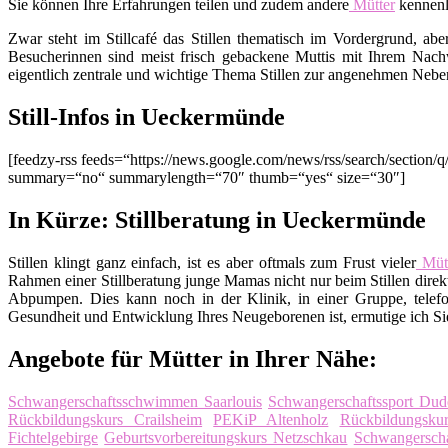
Sie können Ihre Erfahrungen teilen und zudem andere
Mütter
kennenl
Zwar steht im Stillcafé das Stillen thematisch im Vordergrund, ab
Besucherinnen sind meist frisch gebackene Muttis mit Ihrem Nachw
eigentlich zentrale und wichtige Thema Stillen zur angenehmen Nebe
Still-Infos in Ueckermünde
[feedzy-rss feeds=“https://news.google.com/news/rss/search/sec
summary=“no“ summarylength=“70″ thumb=“yes“ size=“30″]
In Kürze: Stillberatung in Ueckermünde
Stillen klingt ganz einfach, ist es aber oftmals zum Frust vieler
Mütt
Rahmen einer Stillberatung junge Mamas nicht nur beim Stillen direkt
Abpumpen. Dies kann noch in der Klinik, in einer Gruppe, telefo
Gesundheit und Entwicklung Ihres Neugeborenen ist, ermutige ich Sie,
Angebote für Mütter in Ihrer Nähe:
Schwangerschaftsschwimmen Saarlouis
Schwangerschaftssport Dude
Rückbildungskurs Crailsheim
PEKiP Altenholz
Rückbildungsku
Fichtelgebirge
Geburtsvorbereitungskurs Netzschkau
Schwangersch