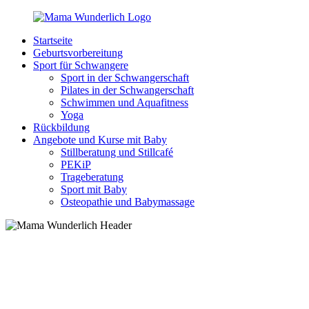
Zurück
zum
Startseite
Inhalt
MamaWunderlich.de
Mutti
Geburtsvorbereitung
sein
Sport für Schwangere
ist
Sport in der Schwangerschaft
wunderbar!
Pilates in der Schwangerschaft
Schwimmen und Aquafitness
Yoga
Rückbildung
Angebote und Kurse mit Baby
Stillberatung und Stillcafé
PEKiP
Trageberatung
Sport mit Baby
Osteopathie und Babymassage