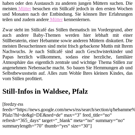
haben oder den Austausch zu anderen jungen Müttern suchen. Die
meisten
Mütter
besuchen ein Stillcafé jedoch in den ersten Wochen
und Monaten nach der Entbindung. Sie können Ihre Erfahrungen
teilen und zudem andere
Mütter
kennenlernen.
Zwar steht im Stillcafé das Stillen thematisch im Vordergrund, aber
auch andere Baby-Themen werden hier lebhaft mit einer
Stillberaterin, einer Hebamme sowie anderen Müttern diskutiert. Die
meisten Besucherinnen sind meist frisch gebackene Muttis mit Ihrem
Nachwuchs. Je nach Stillcafé sind auch Geschwisterkinder und
Papas herzlich willkommen, sodass eine herzliche, familiäre
Atmosphäre das eigentlich zentrale und wichtige Thema Stillen zur
angenehmen Nebensache macht. So bauen Sie Hemmungen ab und
Selbstbewusstsein auf. Alles zum Wohle Ihres kleinen Kindes, das
vom Stillen profitiert.
Still-Infos in Waldsee, Pfalz
[feedzy-rss
feeds=“https://news.google.com/news/rss/search/section/q/hebamme
Pfalz/?hl=de&gl=DE&ned=de“ max=“3″ feed_title=“no“
refresh=“365_days“ target=“_blank“ meta=“no“ summary=“no“
summarylength=“70″ thumb=“yes“ size=“30″]