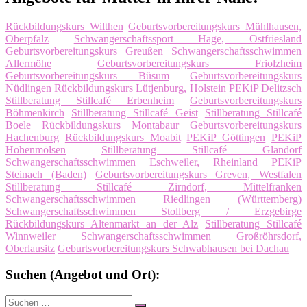
Rückbildungskurs Wilthen
Geburtsvorbereitungskurs Mühlhausen,
Oberpfalz
Schwangerschaftssport Hage, Ostfriesland
Geburtsvorbereitungskurs Greußen
Schwangerschaftsschwimmen
Allermöhe
Geburtsvorbereitungskurs Friolzheim
Geburtsvorbereitungskurs Büsum
Geburtsvorbereitungskurs
Nüdlingen
Rückbildungskurs Lütjenburg, Holstein
PEKiP Delitzsch
Stillberatung Stillcafé Erbenheim
Geburtsvorbereitungskurs
Böhmenkirch
Stillberatung Stillcafé Geist
Stillberatung Stillcafé
Boele
Rückbildungskurs Montabaur
Geburtsvorbereitungskurs
Hachenburg
Rückbildungskurs Moabit
PEKiP Göttingen
PEKiP
Hohenmölsen
Stillberatung Stillcafé Glandorf
Schwangerschaftsschwimmen Eschweiler, Rheinland
PEKiP
Steinach (Baden)
Geburtsvorbereitungskurs Greven, Westfalen
Stillberatung Stillcafé Zirndorf, Mittelfranken
Schwangerschaftsschwimmen Riedlingen (Württemberg)
Schwangerschaftsschwimmen Stollberg / Erzgebirge
Rückbildungskurs Altenmarkt an der Alz
Stillberatung Stillcafé
Winnweiler
Schwangerschaftsschwimmen Großröhrsdorf,
Oberlausitz
Geburtsvorbereitungskurs Schwabhausen bei Dachau
Suchen (Angebot und Ort):
Suche