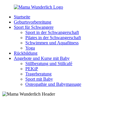
Zurück
zum
Startseite
Inhalt
MamaWunderlich.de
Mutti
Geburtsvorbereitung
sein
Sport für Schwangere
ist
Sport in der Schwangerschaft
wunderbar!
Pilates in der Schwangerschaft
Schwimmen und Aquafitness
Yoga
Rückbildung
Angebote und Kurse mit Baby
Stillberatung und Stillcafé
PEKiP
Trageberatung
Sport mit Baby
Osteopathie und Babymassage