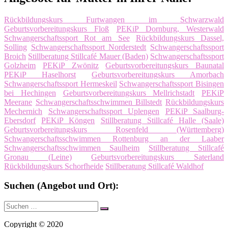
Rückbildungskurs Furtwangen im Schwarzwald
Geburtsvorbereitungskurs Floß
PEKiP Dornburg, Westerwald
Schwangerschaftssport Rot am See
Rückbildungskurs Dassel,
Solling
Schwangerschaftssport Norderstedt
Schwangerschaftssport
Broich
Stillberatung Stillcafé Mauer (Baden)
Schwangerschaftssport
Golzheim
PEKiP Zwönitz
Geburtsvorbereitungskurs Baunatal
PEKiP Haselhorst
Geburtsvorbereitungskurs Amorbach
Schwangerschaftssport Hermeskeil
Schwangerschaftssport Bisingen
bei Hechingen
Geburtsvorbereitungskurs Mellrichstadt
PEKiP
Meerane
Schwangerschaftsschwimmen Billstedt
Rückbildungskurs
Mechernich
Schwangerschaftssport Uplengen
PEKiP Saalburg-
Ebersdorf
PEKiP Köngen
Stillberatung Stillcafé Halle (Saale)
Geburtsvorbereitungskurs Rosenfeld (Württemberg)
Schwangerschaftsschwimmen Rottenburg an der Laaber
Schwangerschaftsschwimmen Saulheim
Stillberatung Stillcafé
Gronau (Leine)
Geburtsvorbereitungskurs Saterland
Rückbildungskurs Schorfheide
Stillberatung Stillcafé Waldhof
Suchen (Angebot und Ort):
Suche
Suchen
nach:
Copyright © 2020