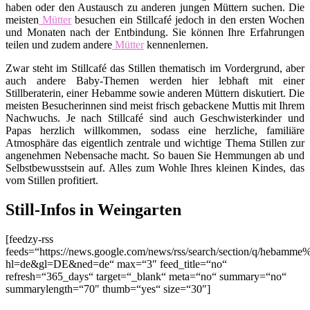
haben oder den Austausch zu anderen jungen Müttern suchen. Die
meisten
Mütter
besuchen ein Stillcafé jedoch in den ersten Wochen
und Monaten nach der Entbindung. Sie können Ihre Erfahrungen
teilen und zudem andere
Mütter
kennenlernen.
Zwar steht im Stillcafé das Stillen thematisch im Vordergrund, aber
auch andere Baby-Themen werden hier lebhaft mit einer
Stillberaterin, einer Hebamme sowie anderen Müttern diskutiert. Die
meisten Besucherinnen sind meist frisch gebackene Muttis mit Ihrem
Nachwuchs. Je nach Stillcafé sind auch Geschwisterkinder und
Papas herzlich willkommen, sodass eine herzliche, familiäre
Atmosphäre das eigentlich zentrale und wichtige Thema Stillen zur
angenehmen Nebensache macht. So bauen Sie Hemmungen ab und
Selbstbewusstsein auf. Alles zum Wohle Ihres kleinen Kindes, das
vom Stillen profitiert.
Still-Infos in Weingarten
[feedzy-rss
feeds=“https://news.google.com/news/rss/search/section/q/hebamme
hl=de&gl=DE&ned=de“ max=“3″ feed_title=“no“
refresh=“365_days“ target=“_blank“ meta=“no“ summary=“no“
summarylength=“70″ thumb=“yes“ size=“30″]