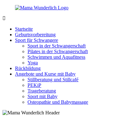
Zurück
zum
Inhalt
MamaWunderlich.de
Mutti
sein
Startseite
ist
Geburtsvorbereitung
wunderbar!
Sport für Schwangere
Sport in der Schwangerschaft
Pilates in der Schwangerschaft
Schwimmen und Aquafitness
Yoga
Rückbildung
Angebote und Kurse mit Baby
Stillberatung und Stillcafé
PEKiP
Trageberatung
Sport mit Baby
Osteopathie und Babymassage