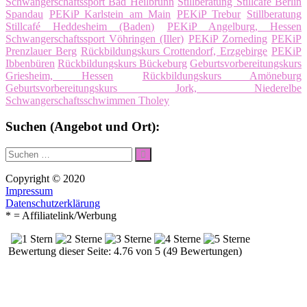
Schwangerschaftssport Bad Heilbrunn
Stillberatung Stillcafé Berlin
Spandau
PEKiP Karlstein am Main
PEKiP Trebur
Stillberatung
Stillcafé Heddesheim (Baden)
PEKiP Angelburg, Hessen
Schwangerschaftssport Vöhringen (Iller)
PEKiP Zorneding
PEKiP
Prenzlauer Berg
Rückbildungskurs Crottendorf, Erzgebirge
PEKiP
Ibbenbüren
Rückbildungskurs Bückeburg
Geburtsvorbereitungskurs
Griesheim, Hessen
Rückbildungskurs Amöneburg
Geburtsvorbereitungskurs Jork, Niederelbe
Schwangerschaftsschwimmen Tholey
Suchen (Angebot und Ort):
Suche
Suchen
nach:
Copyright © 2020
Impressum
Datenschutzerklärung
* = Affiliatelink/Werbung
Bewertung dieser Seite: 4.76 von 5 (49 Bewertungen)