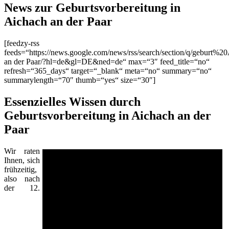
News zur Geburtsvorbereitung in
Aichach an der Paar
[feedzy-rss
feeds=“https://news.google.com/news/rss/search/section/q/geburt%2
an der Paar/?hl=de&gl=DE&ned=de“ max=“3″ feed_title=“no“
refresh=“365_days“ target=“_blank“ meta=“no“ summary=“no“
summarylength=“70″ thumb=“yes“ size=“30″]
Essenzielles Wissen durch
Geburtsvorbereitung in Aichach an der
Paar
Wir raten
Ihnen, sich
frühzeitig,
also nach
der 12.