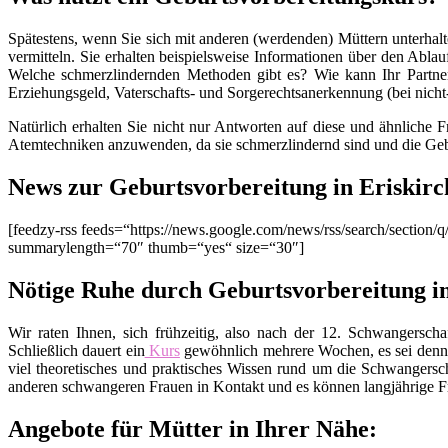
Spätestens, wenn Sie sich mit anderen (werdenden) Müttern unterhalt
vermitteln. Sie erhalten beispielsweise Informationen über den Ablau
Welche schmerzlindernden Methoden gibt es? Wie kann Ihr Partner
Erziehungsgeld, Vaterschafts- und Sorgerechtsanerkennung (bei nich
Natürlich erhalten Sie nicht nur Antworten auf diese und ähnliche 
Atemtechniken anzuwenden, da sie schmerzlindernd sind und die Geb
News zur Geburtsvorbereitung in Eriskirc
[feedzy-rss feeds=“https://news.google.com/news/rss/search/sect
summarylength=“70″ thumb=“yes“ size=“30″]
Nötige Ruhe durch Geburtsvorbereitung in
Wir raten Ihnen, sich frühzeitig, also nach der 12. Schwangers
Schließlich dauert ein
Kurs
gewöhnlich mehrere Wochen, es sei denn
viel theoretisches und praktisches Wissen rund um die Schwangers
anderen schwangeren Frauen in Kontakt und es können langjährige Fr
Angebote für Mütter in Ihrer Nähe: