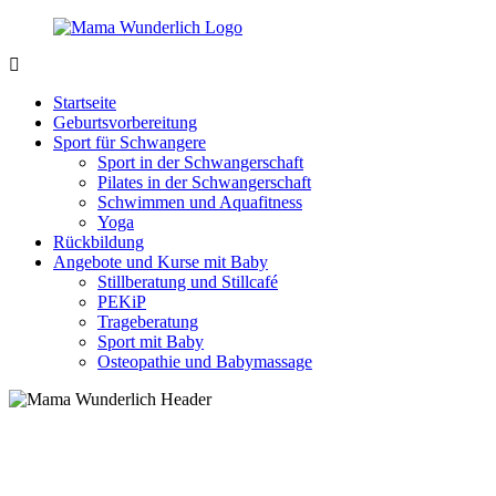
Zurück
zum
Inhalt
MamaWunderlich.de
Mutti
sein
Startseite
ist
Geburtsvorbereitung
wunderbar!
Sport für Schwangere
Sport in der Schwangerschaft
Pilates in der Schwangerschaft
Schwimmen und Aquafitness
Yoga
Rückbildung
Angebote und Kurse mit Baby
Stillberatung und Stillcafé
PEKiP
Trageberatung
Sport mit Baby
Osteopathie und Babymassage