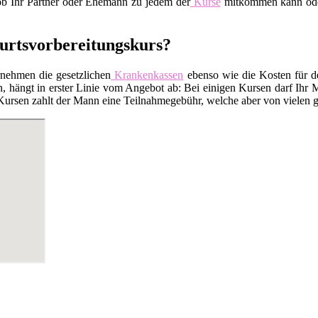
 ob Ihr Partner oder Ehemann zu jedem der
Kurse
mitkommen kann oder 
burtsvorbereitungskurs?
rnehmen die gesetzlichen
Krankenkassen
ebenso wie die Kosten für 
 hängt in erster Linie vom Angebot ab: Bei einigen Kursen darf Ihr M
Kursen zahlt der Mann eine Teilnahmegebühr, welche aber von vielen ge