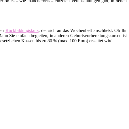
ob es – wie mancherorts – einzelen Veranstaltungen gibt, in denen
den
Rückbildungskurs
, der sich an das Wochenbett anschließt. Ob Ihr
ann Sie einfach begleiten, in anderen Geburtsvorbereitungskursen ist
setzlichen Kassen bis zu 80 % (max. 100 Euro) erstattet wird.