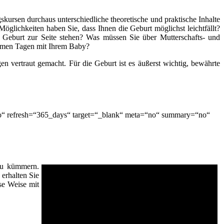
kursen durchaus unterschiedliche theoretische und praktische Inhalte
öglichkeiten haben Sie, dass Ihnen die Geburt möglichst leichtfällt?
 Geburt zur Seite stehen? Was müssen Sie über Mutterschafts- und
nsamen Tagen mit Ihrem Baby?
n vertraut gemacht. Für die Geburt ist es äußerst wichtig, bewährte
“no“ refresh=“365_days“ target=“_blank“ meta=“no“ summary=“no“
 zu kümmern.
erhalten Sie
se Weise mit