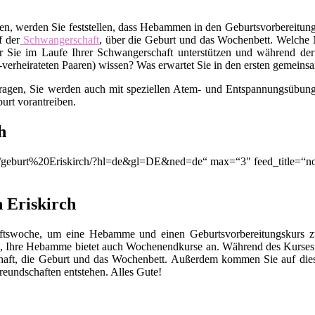
en, werden Sie feststellen, dass Hebammen in den Geburtsvorbereitungs
f der
Schwangerschaft
, über die Geburt und das Wochenbett. Welche M
 Sie im Laufe Ihrer Schwangerschaft unterstützen und während der
t-verheirateten Paaren) wissen? Was erwartet Sie in den ersten gemei
Fragen, Sie werden auch mit speziellen Atem- und Entspannungsübunge
urt vorantreiben.
h
ion/q/geburt%20Eriskirch/?hl=de&gl=DE&ned=de“ max=“3″ feed_title=
 Eriskirch
chaftswoche, um eine Hebamme und einen Geburtsvorbereitungskurs
, Ihre Hebamme bietet auch Wochenendkurse an. Während des Kurses 
chaft, die Geburt und das Wochenbett. Außerdem kommen Sie auf die
eundschaften entstehen. Alles Gute!