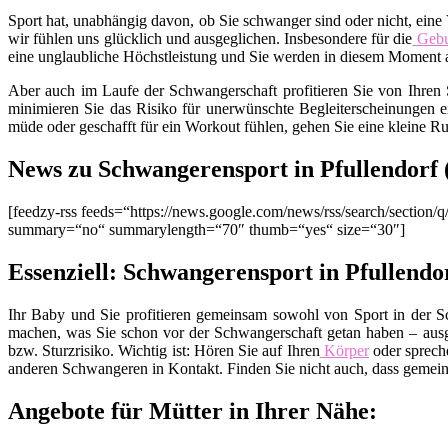
Sport hat, unabhängig davon, ob Sie schwanger sind oder nicht, eine V
wir fühlen uns glücklich und ausgeglichen. Insbesondere für die
Gebu
eine unglaubliche Höchstleistung und Sie werden in diesem Moment al
Aber auch im Laufe der Schwangerschaft profitieren Sie von Ihren 
minimieren Sie das Risiko für unerwünschte Begleiterscheinungen
müde oder geschafft für ein Workout fühlen, gehen Sie eine kleine Ru
News zu Schwangerensport in Pfullendorf 
[feedzy-rss feeds=“https://news.google.com/news/rss/search/secti
summary=“no“ summarylength=“70″ thumb=“yes“ size=“30″]
Essenziell: Schwangerensport in Pfullendo
Ihr Baby und Sie profitieren gemeinsam sowohl von Sport in der S
machen, was Sie schon vor der Schwangerschaft getan haben – ausg
bzw. Sturzrisiko. Wichtig ist: Hören Sie auf Ihren
Körper
oder spreche
anderen Schwangeren in Kontakt. Finden Sie nicht auch, dass gemein
Angebote für Mütter in Ihrer Nähe: