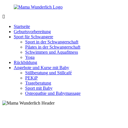
Zurück
zum
Inhalt
MamaWunderlich.de
Mutti
sein
Startseite
ist
Geburtsvorbereitung
wunderbar!
Sport für Schwangere
Sport in der Schwangerschaft
Pilates in der Schwangerschaft
Schwimmen und Aquafitness
Yoga
Rückbildung
Angebote und Kurse mit Baby
Stillberatung und Stillcafé
PEKiP
Trageberatung
Sport mit Baby
Osteopathie und Babymassage