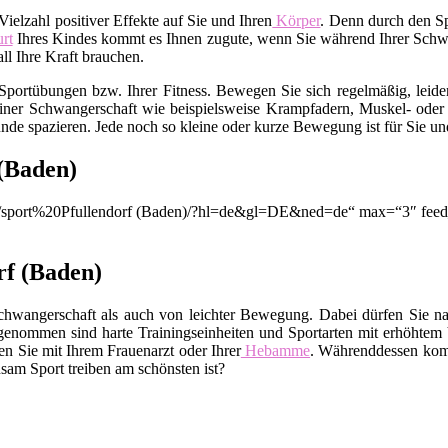
ielzahl positiver Effekte auf Sie und Ihren
Körper
. Denn durch den Sp
rt
Ihres Kindes kommt es Ihnen zugute, wenn Sie während Ihrer Schwang
l Ihre Kraft brauchen.
Sportübungen bzw. Ihrer Fitness. Bewegen Sie sich regelmäßig, leid
 einer Schwangerschaft wie beispielsweise Krampfadern, Muskel- o
nde spazieren. Jede noch so kleine oder kurze Bewegung ist für Sie un
(Baden)
on/q/sport%20Pfullendorf (Baden)/?hl=de&gl=DE&ned=de“ max=“3″ feed
rf (Baden)
chwangerschaft als auch von leichter Bewegung. Dabei dürfen Sie na
enommen sind harte Trainingseinheiten und Sportarten mit erhöhtem 
n Sie mit Ihrem Frauenarzt oder Ihrer
Hebamme
. Währenddessen kom
sam Sport treiben am schönsten ist?