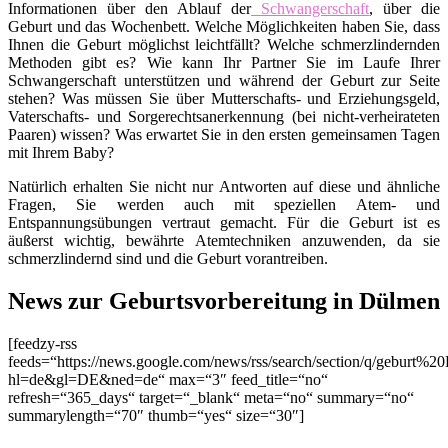
Informationen über den Ablauf der
Schwangerschaft
, über die
Geburt und das Wochenbett. Welche Möglichkeiten haben Sie, dass
Ihnen die Geburt möglichst leichtfällt? Welche schmerzlindernden
Methoden gibt es? Wie kann Ihr Partner Sie im Laufe Ihrer
Schwangerschaft unterstützen und während der Geburt zur Seite
stehen? Was müssen Sie über Mutterschafts- und Erziehungsgeld,
Vaterschafts- und Sorgerechtsanerkennung (bei nicht-verheirateten
Paaren) wissen? Was erwartet Sie in den ersten gemeinsamen Tagen
mit Ihrem Baby?
Natürlich erhalten Sie nicht nur Antworten auf diese und ähnliche
Fragen, Sie werden auch mit speziellen Atem- und
Entspannungsübungen vertraut gemacht. Für die Geburt ist es
äußerst wichtig, bewährte Atemtechniken anzuwenden, da sie
schmerzlindernd sind und die Geburt vorantreiben.
News zur Geburtsvorbereitung in Dülmen
[feedzy-rss
feeds=“https://news.google.com/news/rss/search/section/q/geburt%2
hl=de&gl=DE&ned=de“ max=“3″ feed_title=“no“
refresh=“365_days“ target=“_blank“ meta=“no“ summary=“no“
summarylength=“70″ thumb=“yes“ size=“30″]