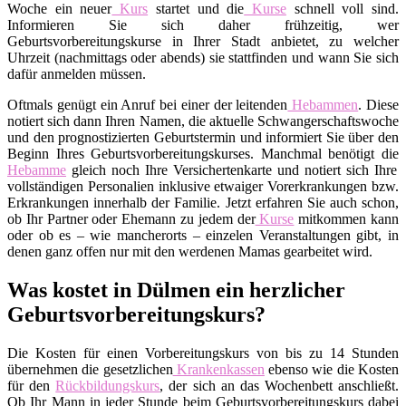
Woche ein neuer
Kurs
startet und die
Kurse
schnell voll sind.
Informieren Sie sich daher frühzeitig, wer
Geburtsvorbereitungskurse in Ihrer Stadt anbietet, zu welcher
Uhrzeit (nachmittags oder abends) sie stattfinden und wann Sie sich
dafür anmelden müssen.
Oftmals genügt ein Anruf bei einer der leitenden
Hebammen
. Diese
notiert sich dann Ihren Namen, die aktuelle Schwangerschaftswoche
und den prognostizierten Geburtstermin und informiert Sie über den
Beginn Ihres Geburtsvorbereitungskurses. Manchmal benötigt die
Hebamme
gleich noch Ihre Versichertenkarte und notiert sich Ihre
vollständigen Personalien inklusive etwaiger Vorerkrankungen bzw.
Erkrankungen innerhalb der Familie. Jetzt erfahren Sie auch schon,
ob Ihr Partner oder Ehemann zu jedem der
Kurse
mitkommen kann
oder ob es – wie mancherorts – einzelen Veranstaltungen gibt, in
denen ganz offen nur mit den werdenen Mamas gearbeitet wird.
Was kostet in Dülmen ein herzlicher
Geburtsvorbereitungskurs?
Die Kosten für einen Vorbereitungskurs von bis zu 14 Stunden
übernehmen die gesetzlichen
Krankenkassen
ebenso wie die Kosten
für den
Rückbildungskurs
, der sich an das Wochenbett anschließt.
Ob Ihr Mann in jeder Stunde beim Geburtsvorbereitungskurs dabei