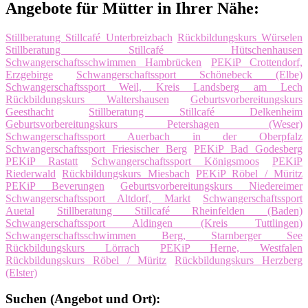
Angebote für Mütter in Ihrer Nähe:
Stillberatung Stillcafé Unterbreizbach
Rückbildungskurs Würselen
Stillberatung Stillcafé Hütschenhausen
Schwangerschaftsschwimmen Hambrücken
PEKiP Crottendorf,
Erzgebirge
Schwangerschaftssport Schönebeck (Elbe)
Schwangerschaftssport Weil, Kreis Landsberg am Lech
Rückbildungskurs Waltershausen
Geburtsvorbereitungskurs
Geesthacht
Stillberatung Stillcafé Delkenheim
Geburtsvorbereitungskurs Petershagen (Weser)
Schwangerschaftssport Auerbach in der Oberpfalz
Schwangerschaftssport Friesischer Berg
PEKiP Bad Godesberg
PEKiP Rastatt
Schwangerschaftssport Königsmoos
PEKiP
Riederwald
Rückbildungskurs Miesbach
PEKiP Röbel / Müritz
PEKiP Beverungen
Geburtsvorbereitungskurs Niedereimer
Schwangerschaftssport Altdorf, Markt
Schwangerschaftssport
Auetal
Stillberatung Stillcafé Rheinfelden (Baden)
Schwangerschaftssport Aldingen (Kreis Tuttlingen)
Schwangerschaftsschwimmen Berg, Starnberger See
Rückbildungskurs Lörrach
PEKiP Herne, Westfalen
Rückbildungskurs Röbel / Müritz
Rückbildungskurs Herzberg
(Elster)
Suchen (Angebot und Ort):