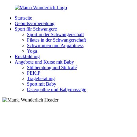
Zurück
zum
Startseite
Inhalt
MamaWunderlich.de
Mutti
Geburtsvorbereitung
sein
Sport für Schwangere
ist
Sport in der Schwangerschaft
wunderbar!
Pilates in der Schwangerschaft
Schwimmen und Aquafitness
Yoga
Rückbildung
Angebote und Kurse mit Baby
Stillberatung und Stillcafé
PEKiP
Trageberatung
Sport mit Baby
Osteopathie und Babymassage