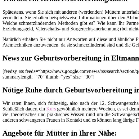
Spätestens, wenn Sie sich mit anderen (werdenden) Müttern unterhalt
vermitteln. Sie erhalten beispielsweise Informationen über den Ablau
Welche schmerzlindernden Methoden gibt es? Wie kann Ihr Partner
Erziehungsgeld, Vaterschafts- und Sorgerechtsanerkennung (bei nich
Natürlich erhalten Sie nicht nur Antworten auf diese und ähnliche 
Atemtechniken anzuwenden, da sie schmerzlindernd sind und die Geb
News zur Geburtsvorbereitung in Eltmann
[feedzy-rss feeds=“https://news.google.com/news/rss/search/sect
summarylength=“70″ thumb=“yes“ size=“30″]
Nötige Ruhe durch Geburtsvorbereitung i
Wir raten Ihnen, sich frühzeitig, also nach der 12. Schwangers
Schließlich dauert ein
Kurs
gewöhnlich mehrere Wochen, es sei denn
viel theoretisches und praktisches Wissen rund um die Schwangers
anderen schwangeren Frauen in Kontakt und es können langjährige Fr
Angebote für Mütter in Ihrer Nähe: