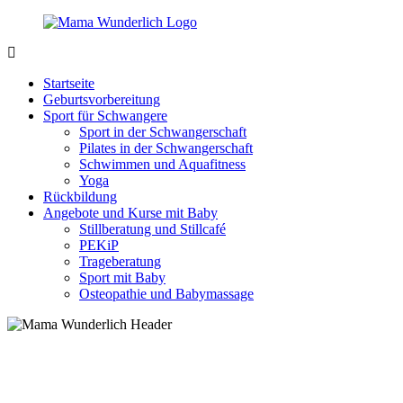
Zurück
zum
Inhalt
MamaWunderlich.de
Mutti
sein
Startseite
ist
Geburtsvorbereitung
wunderbar!
Sport für Schwangere
Sport in der Schwangerschaft
Pilates in der Schwangerschaft
Schwimmen und Aquafitness
Yoga
Rückbildung
Angebote und Kurse mit Baby
Stillberatung und Stillcafé
PEKiP
Trageberatung
Sport mit Baby
Osteopathie und Babymassage