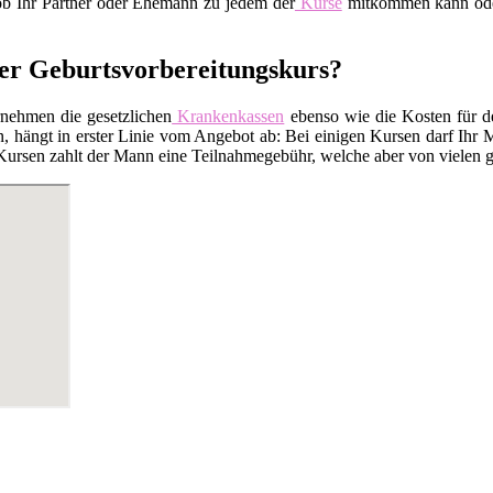
 ob Ihr Partner oder Ehemann zu jedem der
Kurse
mitkommen kann oder 
ter Geburtsvorbereitungskurs?
rnehmen die gesetzlichen
Krankenkassen
ebenso wie die Kosten für 
 hängt in erster Linie vom Angebot ab: Bei einigen Kursen darf Ihr M
Kursen zahlt der Mann eine Teilnahmegebühr, welche aber von vielen ge