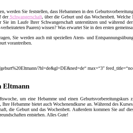
en, werden Sie feststellen, dass Hebammen in den Geburtsvorbereitungs
f der
Schwangerschaft
, über die Geburt und das Wochenbett. Welche M
 Sie im Laufe Ihrer Schwangerschaft unterstützen und während der
t-verheirateten Paaren) wissen? Was erwartet Sie in den ersten gemei
Fragen, Sie werden auch mit speziellen Atem- und Entspannungsübunge
urt vorantreiben.
ion/q/geburt%20Eltmann/?hl=de&gl=DE&ned=de“ max=“3″ feed_title=“n
n Eltmann
chaftswoche, um eine Hebamme und einen Geburtsvorbereitungskurs
, Ihre Hebamme bietet auch Wochenendkurse an. Während des Kurses 
chaft, die Geburt und das Wochenbett. Außerdem kommen Sie auf die
eundschaften entstehen. Alles Gute!