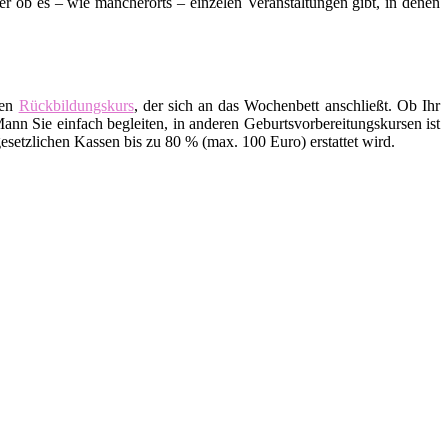
ob es – wie mancherorts – einzelen Veranstaltungen gibt, in denen
den
Rückbildungskurs
, der sich an das Wochenbett anschließt. Ob Ihr
ann Sie einfach begleiten, in anderen Geburtsvorbereitungskursen ist
setzlichen Kassen bis zu 80 % (max. 100 Euro) erstattet wird.