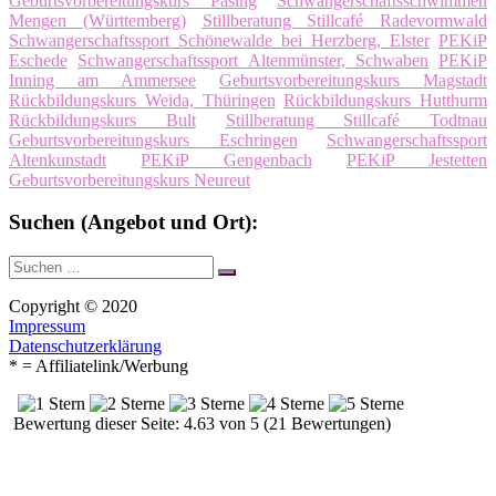
Geburtsvorbereitungskurs Pasing
Schwangerschaftsschwimmen
Mengen (Württemberg)
Stillberatung Stillcafé Radevormwald
Schwangerschaftssport Schönewalde bei Herzberg, Elster
PEKiP
Eschede
Schwangerschaftssport Altenmünster, Schwaben
PEKiP
Inning am Ammersee
Geburtsvorbereitungskurs Magstadt
Rückbildungskurs Weida, Thüringen
Rückbildungskurs Hutthurm
Rückbildungskurs Bult
Stillberatung Stillcafé Todtnau
Geburtsvorbereitungskurs Eschringen
Schwangerschaftssport
Altenkunstadt
PEKiP Gengenbach
PEKiP Jestetten
Geburtsvorbereitungskurs Neureut
Suchen (Angebot und Ort):
Suche
Suchen
nach:
Copyright © 2020
Impressum
Datenschutzerklärung
* = Affiliatelink/Werbung
Bewertung dieser Seite: 4.63 von 5 (21 Bewertungen)