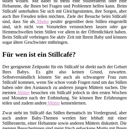
stillen wollen. Mit dabei ist meist eine Stillberaterin oder eine
Hebamme, die Ihnen bei Fragen und Problemen helfen kann. Beim
Stillcafé unterhalten Sie sich mit Gleichgesinnten, ihre Sorgen, aber
auch Ihre Freuden teilen möchten. Ziele der Besuche beim Stillcafé
sind, dass Sie als
Mutter
positiv gegenüber dem Stillen eingestellt
sind, sich nicht von Vorurteilen verunsichern lassen oder gar
Hemmschwellen beim Stillen vor allem in der Öffentlichkeit haben.
Beim Stillcafé verbringen Sie aktiv Zeit mit Ihrem Baby und können
sogar ältere Geschwister mitbringen.
Für wen ist ein Stillcafé?
Der geeignetste Zeitpunkt für ein Stillcafé ist direkt nach der Geburt
Ihres Babys. Es gibt also keinen Grund, zuwarten.
Selbstverständlich können Sie auch als schwangere Frau zum
Stillcafé kommen, wenn Sie schon vorab Fragen rund um das Stillen
haben oder den Austausch zu anderen jungen Müttern suchen. Die
meisten
Mütter
besuchen ein Stillcafé jedoch in den ersten Wochen
und Monaten nach der Entbindung. Sie können Ihre Erfahrungen
teilen und zudem andere
Mütter
kennenlernen.
Zwar steht im Stillcafé das Stillen thematisch im Vordergrund, aber
auch andere Baby-Themen werden hier lebhaft mit einer
Stillberaterin, einer Hebamme sowie anderen Müttern diskutiert. Die
meisten Besucherinnen sind meist frisch gebackene Muttis mit Ihrem