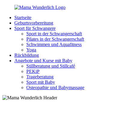
Zurück
zum
Startseite
Inhalt
MamaWunderlich.de
Mutti
Geburtsvorbereitung
sein
Sport für Schwangere
ist
Sport in der Schwangerschaft
wunderbar!
Pilates in der Schwangerschaft
Schwimmen und Aquafitness
Yoga
Rückbildung
Angebote und Kurse mit Baby
Stillberatung und Stillcafé
PEKiP
Trageberatung
Sport mit Baby
Osteopathie und Babymassage