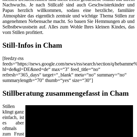
Nachwuchs. Je nach Stillcafé sind auch Geschwisterkinder und
Papas herzlich willkommen, sodass eine herzliche, familiäre
Atmosphäre das eigentlich zentrale und wichtige Thema Stillen zur
angenehmen Nebensache macht. So bauen Sie Hemmungen ab und
Selbstbewusstsein auf. Alles zum Wohle Ihres kleinen Kindes, das
vom Stillen profitiert.
Still-Infos in Cham
[feedzy-rss
feeds=“https://news.google.com/news/rss/search/section/q/hebamm
hl=de&gl=DE&ned=de“ max=“3″ feed_title=“no“
refresh=“365_days“ target=“_blank“ meta=“no“ summary=“no“
summarylength=“70″ thumb=“yes“ size=“30″]
Stillberatung zusammengefasst in Cham
Stillen
klingt ganz
einfach, ist
es aber
oftmals
zum Frust