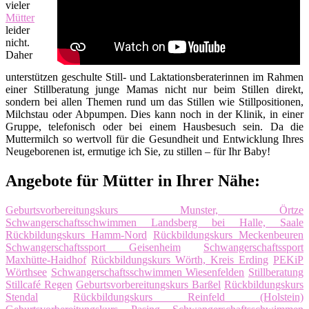
vieler
Mütter
leider
nicht.
Daher
unterstützen geschulte Still- und Laktationsberaterinnen im Rahmen
einer Stillberatung junge Mamas nicht nur beim Stillen direkt,
sondern bei allen Themen rund um das Stillen wie Stillpositionen,
Milchstau oder Abpumpen. Dies kann noch in der Klinik, in einer
Gruppe, telefonisch oder bei einem Hausbesuch sein. Da die
Muttermilch so wertvoll für die Gesundheit und Entwicklung Ihres
Neugeborenen ist, ermutige ich Sie, zu stillen – für Ihr Baby!
Angebote für Mütter in Ihrer Nähe:
Geburtsvorbereitungskurs Munster, Örtze
Schwangerschaftsschwimmen Landsberg bei Halle, Saale
Rückbildungskurs Hamm-Nord
Rückbildungskurs Meckenbeuren
Schwangerschaftssport Geisenheim
Schwangerschaftssport
Maxhütte-Haidhof
Rückbildungskurs Wörth, Kreis Erding
PEKiP
Wörthsee
Schwangerschaftsschwimmen Wiesenfelden
Stillberatung
Stillcafé Regen
Geburtsvorbereitungskurs Barßel
Rückbildungskurs
Stendal
Rückbildungskurs Reinfeld (Holstein)