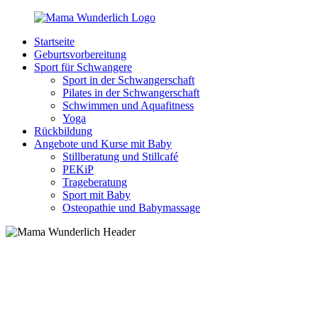
Zurück
zum
Startseite
Inhalt
MamaWunderlich.de
Mutti
Geburtsvorbereitung
sein
Sport für Schwangere
ist
Sport in der Schwangerschaft
wunderbar!
Pilates in der Schwangerschaft
Schwimmen und Aquafitness
Yoga
Rückbildung
Angebote und Kurse mit Baby
Stillberatung und Stillcafé
PEKiP
Trageberatung
Sport mit Baby
Osteopathie und Babymassage