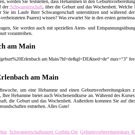
en, werden Sie feststellen, dass Hebammen in den Geburtsvorbereitungs
f der
Schwangerschaft
, über die Geburt und das Wochenbett. Welche M
 Sie im Laufe Ihrer Schwangerschaft unterstützen und während der
t-verheirateten Paaren) wissen? Was erwartet Sie in den ersten gemei
Fragen, Sie werden auch mit speziellen Atem- und Entspannungsübunge
urt vorantreiben.
ach am Main
ion/q/geburt%20Erlenbach am Main/?hl=de&gl=DE&ned=de“ max=“3″ fee
 Erlenbach am Main
chaftswoche, um eine Hebamme und einen Geburtsvorbereitungskurs
, Ihre Hebamme bietet auch Wochenendkurse an. Während des Kurses 
chaft, die Geburt und das Wochenbett. Außerdem kommen Sie auf die
eundschaften entstehen. Alles Gute!
ebur
Schwangerschaftssport Gorbitz-Ost
Geburtsvorbereitungskurs 