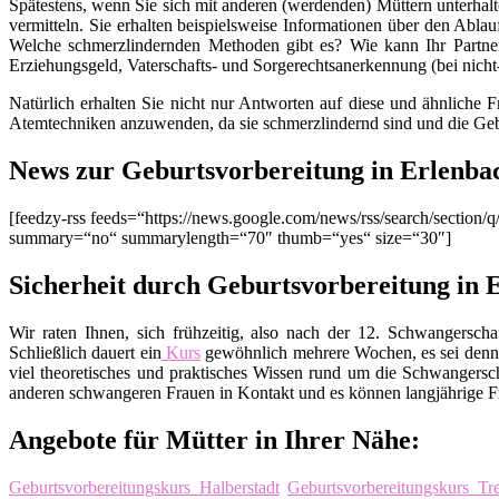
Spätestens, wenn Sie sich mit anderen (werdenden) Müttern unterhalt
vermitteln. Sie erhalten beispielsweise Informationen über den Ablau
Welche schmerzlindernden Methoden gibt es? Wie kann Ihr Partner
Erziehungsgeld, Vaterschafts- und Sorgerechtsanerkennung (bei nich
Natürlich erhalten Sie nicht nur Antworten auf diese und ähnliche 
Atemtechniken anzuwenden, da sie schmerzlindernd sind und die Geb
News zur Geburtsvorbereitung in Erlenb
[feedzy-rss feeds=“https://news.google.com/news/rss/search/sect
summary=“no“ summarylength=“70″ thumb=“yes“ size=“30″]
Sicherheit durch Geburtsvorbereitung in
Wir raten Ihnen, sich frühzeitig, also nach der 12. Schwangers
Schließlich dauert ein
Kurs
gewöhnlich mehrere Wochen, es sei denn
viel theoretisches und praktisches Wissen rund um die Schwangers
anderen schwangeren Frauen in Kontakt und es können langjährige Fr
Angebote für Mütter in Ihrer Nähe:
Geburtsvorbereitungskurs Halberstadt
Geburtsvorbereitungskurs Tr