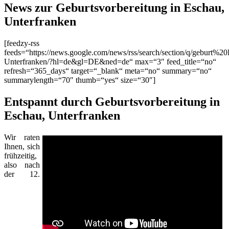
News zur Geburtsvorbereitung in Eschau,
Unterfranken
[feedzy-rss
feeds=“https://news.google.com/news/rss/search/section/q/geburt%2
Unterfranken/?hl=de&gl=DE&ned=de“ max=“3″ feed_title=“no“
refresh=“365_days“ target=“_blank“ meta=“no“ summary=“no“
summarylength=“70″ thumb=“yes“ size=“30″]
Entspannt durch Geburtsvorbereitung in
Eschau, Unterfranken
Wir raten
Ihnen, sich
frühzeitig,
also nach
der 12.