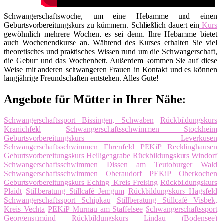
Schwangerschaftswoche, um eine Hebamme und einen
Geburtsvorbereitungskurs zu kümmern. Schließlich dauert ein
Kurs
gewöhnlich mehrere Wochen, es sei denn, Ihre Hebamme bietet
auch Wochenendkurse an. Während des Kurses erhalten Sie viel
theoretisches und praktisches Wissen rund um die Schwangerschaft,
die Geburt und das Wochenbett. Außerdem kommen Sie auf diese
Weise mit anderen schwangeren Frauen in Kontakt und es können
langjährige Freundschaften entstehen. Alles Gute!
Angebote für Mütter in Ihrer Nähe:
Schwangerschaftssport Bissingen, Schwaben
Rückbildungskurs
Kranichfeld
Schwangerschaftsschwimmen Stockheim
Geburtsvorbereitungskurs Leverkusen
Schwangerschaftsschwimmen Ehrenfeld
PEKiP Recklinghausen
Geburtsvorbereitungskurs Heiligengrabe
Rückbildungskurs Windorf
Schwangerschaftsschwimmen Dissen am Teutoburger Wald
Schwangerschaftsschwimmen Oberaudorf
PEKiP Oberkochen
Geburtsvorbereitungskurs Eching, Kreis Freising
Rückbildungskurs
Plaidt
Stillberatung Stillcafé Jemgum
Rückbildungskurs Hagsfeld
Schwangerschaftssport Schipkau
Stillberatung Stillcafé Visbek,
Kreis Vechta
PEKiP Murnau am Staffelsee
Schwangerschaftssport
Georgensgmünd
Rückbildungskurs Lindau (Bodensee)