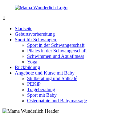
Zurück
zum
Inhalt
MamaWunderlich.de
Mutti
sein
Startseite
ist
Geburtsvorbereitung
wunderbar!
Sport für Schwangere
Sport in der Schwangerschaft
Pilates in der Schwangerschaft
Schwimmen und Aquafitness
Yoga
Rückbildung
Angebote und Kurse mit Baby
Stillberatung und Stillcafé
PEKiP
Trageberatung
Sport mit Baby
Osteopathie und Babymassage