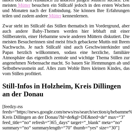
meisten
Mütter
besuchen ein Stillcafé jedoch in den ersten Wochen
und Monaten nach der Entbindung. Sie können Ihre Erfahrungen
teilen und zudem andere
Mütter
kennenlernen.
Zwar steht im Stillcafé das Stillen thematisch im Vordergrund, aber
auch andere Baby-Themen werden hier lebhaft mit einer
Stillberaterin, einer Hebamme sowie anderen Müttern diskutiert. Die
meisten Besucherinnen sind meist frisch gebackene Muttis mit Ihrem
Nachwuchs. Je nach Stillcafé sind auch Geschwisterkinder und
Papas herzlich willkommen, sodass eine herzliche, familiäre
Atmosphäre das eigentlich zentrale und wichtige Thema Stillen zur
angenehmen Nebensache macht. So bauen Sie Hemmungen ab und
Selbstbewusstsein auf. Alles zum Wohle Ihres kleinen Kindes, das
vom Stillen profitiert.
Still-Infos in Holzheim, Kreis Dillingen
an der Donau
[feedzy-rss
feeds=“https://news.google.com/news/rss/search/section/q/hebamm
Kreis Dillingen an der Donau/?hl=de&gl=DE&ned=de“ max=“3″
feed_title=“no“ refresh=“365_days“ target=“_blank“ meta=“no“
summary=“no“ summarylength=“70″ thumb=“yes“ size=“30″]