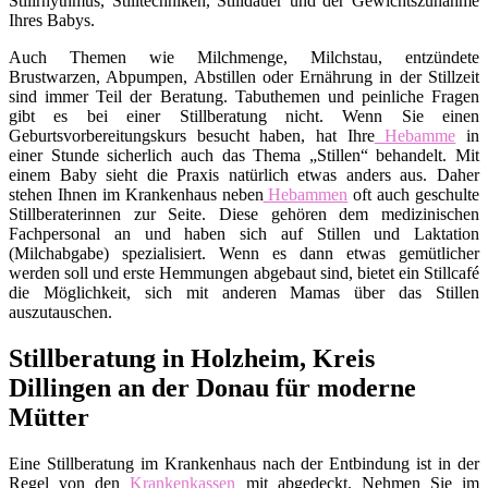
Stillrhythmus, Stilltechniken, Stilldauer und der Gewichtszunahme
Ihres Babys.
Auch Themen wie Milchmenge, Milchstau, entzündete
Brustwarzen, Abpumpen, Abstillen oder Ernährung in der Stillzeit
sind immer Teil der Beratung. Tabuthemen und peinliche Fragen
gibt es bei einer Stillberatung nicht. Wenn Sie einen
Geburtsvorbereitungskurs besucht haben, hat Ihre
Hebamme
in
einer Stunde sicherlich auch das Thema „Stillen“ behandelt. Mit
einem Baby sieht die Praxis natürlich etwas anders aus. Daher
stehen Ihnen im Krankenhaus neben
Hebammen
oft auch geschulte
Stillberaterinnen zur Seite. Diese gehören dem medizinischen
Fachpersonal an und haben sich auf Stillen und Laktation
(Milchabgabe) spezialisiert. Wenn es dann etwas gemütlicher
werden soll und erste Hemmungen abgebaut sind, bietet ein Stillcafé
die Möglichkeit, sich mit anderen Mamas über das Stillen
auszutauschen.
Stillberatung in Holzheim, Kreis
Dillingen an der Donau für moderne
Mütter
Eine Stillberatung im Krankenhaus nach der Entbindung ist in der
Regel von den
Krankenkassen
mit abgedeckt. Nehmen Sie im