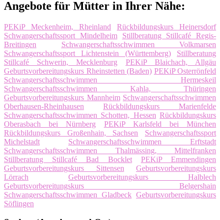
Angebote für Mütter in Ihrer Nähe:
PEKiP Meckenheim, Rheinland
Rückbildungskurs Heinersdorf
Schwangerschaftssport Mindelheim
Stillberatung Stillcafé Regis-
Breitingen
Schwangerschaftsschwimmen Volkmarsen
Schwangerschaftssport Lichtenstein (Württemberg)
Stillberatung
Stillcafé Schwerin, Mecklenburg
PEKiP Blaichach, Allgäu
Geburtsvorbereitungskurs Rheinstetten (Baden)
PEKiP Osterrönfeld
Schwangerschaftsschwimmen Hermeskeil
Schwangerschaftsschwimmen Kahla, Thüringen
Geburtsvorbereitungskurs Mannheim
Schwangerschaftsschwimmen
Oberhausen-Rheinhausen
Rückbildungskurs Marienfelde
Schwangerschaftsschwimmen Schotten, Hessen
Rückbildungskurs
Oberasbach bei Nürnberg
PEKiP Karlsfeld bei München
Rückbildungskurs Großenhain, Sachsen
Schwangerschaftssport
Michelstadt
Schwangerschaftsschwimmen Erftstadt
Schwangerschaftsschwimmen Thalmässing, Mittelfranken
Stillberatung Stillcafé Bad Bocklet
PEKiP Emmendingen
Geburtsvorbereitungskurs Sittensen
Geburtsvorbereitungskurs
Lörrach
Geburtsvorbereitungskurs Halblech
Geburtsvorbereitungskurs Belgershain
Schwangerschaftsschwimmen Gladbeck
Geburtsvorbereitungskurs
Söflingen