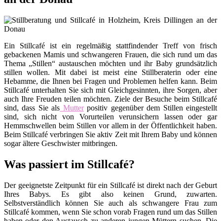
Ein Stillcafé ist ein regelmäßig stattfindender Treff von frisch
gebackenen Mamis und schwangeren Frauen, die sich rund um das
Thema „Stillen“ austauschen möchten und ihr Baby grundsätzlich
stillen wollen. Mit dabei ist meist eine Stillberaterin oder eine
Hebamme, die Ihnen bei Fragen und Problemen helfen kann. Beim
Stillcafé unterhalten Sie sich mit Gleichgesinnten, ihre Sorgen, aber
auch Ihre Freuden teilen möchten. Ziele der Besuche beim Stillcafé
sind, dass Sie als
Mutter
positiv gegenüber dem Stillen eingestellt
sind, sich nicht von Vorurteilen verunsichern lassen oder gar
Hemmschwellen beim Stillen vor allem in der Öffentlichkeit haben.
Beim Stillcafé verbringen Sie aktiv Zeit mit Ihrem Baby und können
sogar ältere Geschwister mitbringen.
Was passiert im Stillcafé?
Der geeignetste Zeitpunkt für ein Stillcafé ist direkt nach der Geburt
Ihres Babys. Es gibt also keinen Grund, zuwarten.
Selbstverständlich können Sie auch als schwangere Frau zum
Stillcafé kommen, wenn Sie schon vorab Fragen rund um das Stillen
haben oder den Austausch zu anderen jungen Müttern suchen. Die