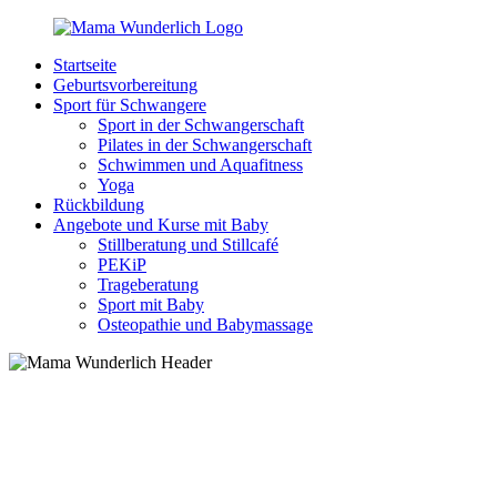
Zurück
zum
Startseite
Inhalt
MamaWunderlich.de
Mutti
Geburtsvorbereitung
sein
Sport für Schwangere
ist
Sport in der Schwangerschaft
wunderbar!
Pilates in der Schwangerschaft
Schwimmen und Aquafitness
Yoga
Rückbildung
Angebote und Kurse mit Baby
Stillberatung und Stillcafé
PEKiP
Trageberatung
Sport mit Baby
Osteopathie und Babymassage