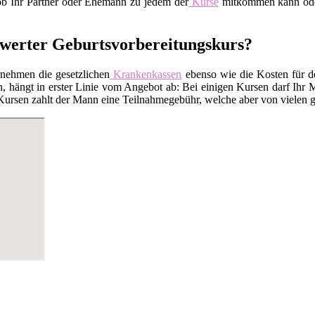
 ob Ihr Partner oder Ehemann zu jedem der
Kurse
mitkommen kann oder 
swerter Geburtsvorbereitungskurs?
rnehmen die gesetzlichen
Krankenkassen
ebenso wie die Kosten für 
 hängt in erster Linie vom Angebot ab: Bei einigen Kursen darf Ihr M
Kursen zahlt der Mann eine Teilnahmegebühr, welche aber von vielen ge