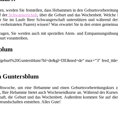
en, werden Sie feststellen, dass Hebammen in den Geburtsvorbereitungs
f der
Schwangerschaft
, über die Geburt und das Wochenbett. Welche M
 Sie im Laufe Ihrer Schwangerschaft unterstützen und während der
t-verheirateten Paaren) wissen? Was erwartet Sie in den ersten gemei
Fragen, Sie werden auch mit speziellen Atem- und Entspannungsübunge
urt vorantreiben.
sblum
ion/q/geburt%20Guntersblum/?hl=de&gl=DE&ned=de“ max=“3″ feed_title
in Guntersblum
chaftswoche, um eine Hebamme und einen Geburtsvorbereitungskurs
, Ihre Hebamme bietet auch Wochenendkurse an. Während des Kurses 
chaft, die Geburt und das Wochenbett. Außerdem kommen Sie auf die
eundschaften entstehen. Alles Gute!