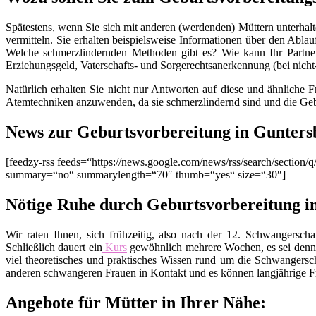
Spätestens, wenn Sie sich mit anderen (werdenden) Müttern unterhalt
vermitteln. Sie erhalten beispielsweise Informationen über den Ablau
Welche schmerzlindernden Methoden gibt es? Wie kann Ihr Partner
Erziehungsgeld, Vaterschafts- und Sorgerechtsanerkennung (bei nich
Natürlich erhalten Sie nicht nur Antworten auf diese und ähnliche 
Atemtechniken anzuwenden, da sie schmerzlindernd sind und die Geb
News zur Geburtsvorbereitung in Gunter
[feedzy-rss feeds=“https://news.google.com/news/rss/search/sect
summary=“no“ summarylength=“70″ thumb=“yes“ size=“30″]
Nötige Ruhe durch Geburtsvorbereitung 
Wir raten Ihnen, sich frühzeitig, also nach der 12. Schwangers
Schließlich dauert ein
Kurs
gewöhnlich mehrere Wochen, es sei denn
viel theoretisches und praktisches Wissen rund um die Schwangers
anderen schwangeren Frauen in Kontakt und es können langjährige Fr
Angebote für Mütter in Ihrer Nähe: