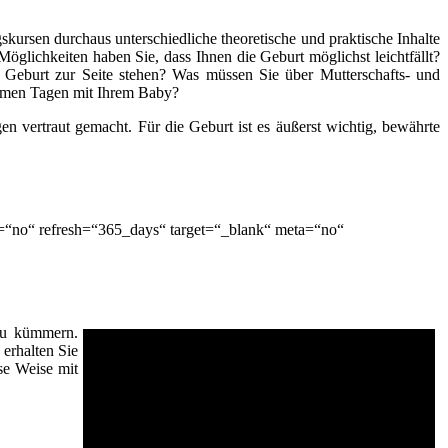
kursen durchaus unterschiedliche theoretische und praktische Inhalte
öglichkeiten haben Sie, dass Ihnen die Geburt möglichst leichtfällt?
 Geburt zur Seite stehen? Was müssen Sie über Mutterschafts- und
nsamen Tagen mit Ihrem Baby?
n vertraut gemacht. Für die Geburt ist es äußerst wichtig, bewährte
=“no“ refresh=“365_days“ target=“_blank“ meta=“no“
 zu kümmern.
erhalten Sie
se Weise mit