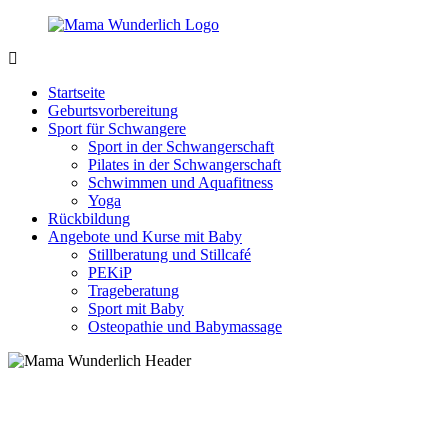
Zurück
zum
Inhalt
MamaWunderlich.de
Mutti
sein
Startseite
ist
Geburtsvorbereitung
wunderbar!
Sport für Schwangere
Sport in der Schwangerschaft
Pilates in der Schwangerschaft
Schwimmen und Aquafitness
Yoga
Rückbildung
Angebote und Kurse mit Baby
Stillberatung und Stillcafé
PEKiP
Trageberatung
Sport mit Baby
Osteopathie und Babymassage