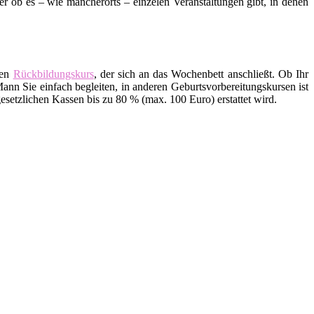
ob es – wie mancherorts – einzelen Veranstaltungen gibt, in denen
den
Rückbildungskurs
, der sich an das Wochenbett anschließt. Ob Ihr
ann Sie einfach begleiten, in anderen Geburtsvorbereitungskursen ist
setzlichen Kassen bis zu 80 % (max. 100 Euro) erstattet wird.