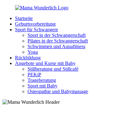
Zurück
zum
Startseite
Inhalt
MamaWunderlich.de
Mutti
Geburtsvorbereitung
sein
Sport für Schwangere
ist
Sport in der Schwangerschaft
wunderbar!
Pilates in der Schwangerschaft
Schwimmen und Aquafitness
Yoga
Rückbildung
Angebote und Kurse mit Baby
Stillberatung und Stillcafé
PEKiP
Trageberatung
Sport mit Baby
Osteopathie und Babymassage