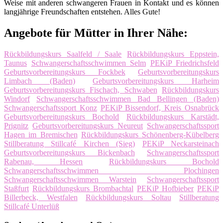
Weise mit anderen schwangeren Frauen in Kontakt und es können
langjährige Freundschaften entstehen. Alles Gute!
Angebote für Mütter in Ihrer Nähe:
Rückbildungskurs Saalfeld / Saale
Rückbildungskurs Eppstein,
Taunus
Schwangerschaftsschwimmen Selm
PEKiP Friedrichsfeld
Geburtsvorbereitungskurs Fockbek
Geburtsvorbereitungskurs
Limbach (Baden)
Geburtsvorbereitungskurs Harheim
Geburtsvorbereitungskurs Fischach, Schwaben
Rückbildungskurs
Windorf
Schwangerschaftsschwimmen Bad Bellingen (Baden)
Schwangerschaftssport Konz
PEKiP Bissendorf, Kreis Osnabrück
Geburtsvorbereitungskurs Bochold
Rückbildungskurs Karstädt,
Prignitz
Geburtsvorbereitungskurs Neureut
Schwangerschaftssport
Hagen im Bremischen
Rückbildungskurs Schönenberg-Kübelberg
Stillberatung Stillcafé Kirchen (Sieg)
PEKiP Neckarsteinach
Geburtsvorbereitungskurs Bickenbach
Schwangerschaftssport
Rabenau, Hessen
Rückbildungskurs Bochold
Schwangerschaftsschwimmen Plochingen
Schwangerschaftsschwimmen Warstein
Schwangerschaftssport
Staßfurt
Rückbildungskurs Brombachtal
PEKiP Hofbieber
PEKiP
Billerbeck, Westfalen
Rückbildungskurs Soltau
Stillberatung
Stillcafé Unterlüß