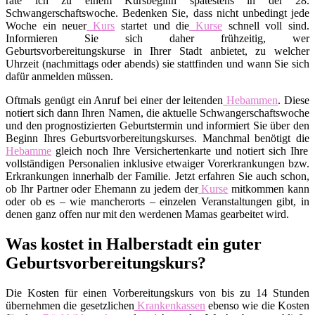
rate ich zu einem Kursbeginn spätestens in der 28.
Schwangerschaftswoche. Bedenken Sie, dass nicht unbedingt jede
Woche ein neuer
Kurs
startet und die
Kurse
schnell voll sind.
Informieren Sie sich daher frühzeitig, wer
Geburtsvorbereitungskurse in Ihrer Stadt anbietet, zu welcher
Uhrzeit (nachmittags oder abends) sie stattfinden und wann Sie sich
dafür anmelden müssen.
Oftmals genügt ein Anruf bei einer der leitenden
Hebammen
. Diese
notiert sich dann Ihren Namen, die aktuelle Schwangerschaftswoche
und den prognostizierten Geburtstermin und informiert Sie über den
Beginn Ihres Geburtsvorbereitungskurses. Manchmal benötigt die
Hebamme
gleich noch Ihre Versichertenkarte und notiert sich Ihre
vollständigen Personalien inklusive etwaiger Vorerkrankungen bzw.
Erkrankungen innerhalb der Familie. Jetzt erfahren Sie auch schon,
ob Ihr Partner oder Ehemann zu jedem der
Kurse
mitkommen kann
oder ob es – wie mancherorts – einzelen Veranstaltungen gibt, in
denen ganz offen nur mit den werdenen Mamas gearbeitet wird.
Was kostet in Halberstadt ein guter
Geburtsvorbereitungskurs?
Die Kosten für einen Vorbereitungskurs von bis zu 14 Stunden
übernehmen die gesetzlichen
Krankenkassen
ebenso wie die Kosten