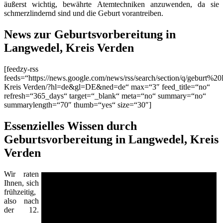
äußerst wichtig, bewährte Atemtechniken anzuwenden, da sie
schmerzlindernd sind und die Geburt vorantreiben.
News zur Geburtsvorbereitung in
Langwedel, Kreis Verden
[feedzy-rss
feeds=“https://news.google.com/news/rss/search/section/q/geburt%2
Kreis Verden/?hl=de&gl=DE&ned=de“ max=“3″ feed_title=“no“
refresh=“365_days“ target=“_blank“ meta=“no“ summary=“no“
summarylength=“70″ thumb=“yes“ size=“30″]
Essenzielles Wissen durch
Geburtsvorbereitung in Langwedel, Kreis
Verden
Wir raten
Ihnen, sich
frühzeitig,
also nach
der 12.