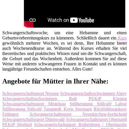
Schwangerschaftswoche, um eine Hebamme und einen
Geburtsvorbereitungskurs zu kümmern. Schließlich dauert ein
Kurs
gewöhnlich mehrere Wochen, es sei denn, Ihre Hebamme bietet
auch Wochenendkurse an. Während des Kurses erhalten Sie viel
theoretisches und praktisches Wissen rund um die Schwangerschaft,
die Geburt und das Wochenbett. Außerdem kommen Sie auf diese
Weise mit anderen schwangeren Frauen in Kontakt und es können
langjährige Freundschaften entstehen. Alles Gute!
Angebote für Mütter in Ihrer Nähe:
Schwangerschaftssport Nossen
Schwangerschaftsschwimmen Alzey
Schwangerschaftsschwimmen Bult
PEKiP Kissing
Schwangerschaftssport Mistelgau
Stillberatung Stillcafé Laboe
Stillberatung Stillcafé Tangstedt, Kreis Stormarn
Rückbildungskurs
Ettlingen
Schwangerschaftssport Neunkirchen-Seelscheid
Schwangerschaftssport Dünnwald
Schwangerschaftssport Obernzell
PEKiP Herford
Schwangerschaftssport Rothenburg / Oberlausitz