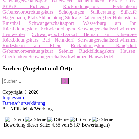
Schwangerschaftssport Baiersdorf, Mittelfranken
PEKiP Geist
PEKiP Fichtenau
Rückbildungskurs Fechenheim
Geburtsvorbereitungskurs Schöppingen
Stillberatung Stillcafé
Hagenbach, Pfalz
Stillberatung Stillcafé Callenberg bei Hohenstein-
Ernstthal
Schwangerschaftssport Wasserburg am Inn
Rückbildungskurs Schwieberdingen
Schwangerschaftsschwimmen
Lemwerder
Schwangerschaftssport Bernau am Chiemsee
Rückbildungskurs Bad Nenndorf
Schwangerschaftsschwimmen
Rüdesheim am Rhein
Rückbildungskurs Rangsdorf
Geburtsvorbereitungskurs Sebnitz
Rückbildungskurs Hausen,
Oberfranken
Schwangerschaftsschwimmen Hansaviertel
Suchen (Angebot und Ort):
Suche
Suchen
nach:
Copyright © 2020
Impressum
Datenschutzerklärung
* = Affiliatelink/Werbung
Bewertung dieser Seite: 4.55 von 5 (37 Bewertungen)