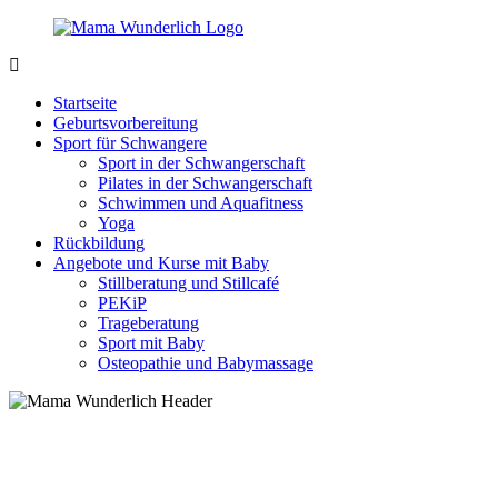
Zurück
zum
Inhalt
MamaWunderlich.de
Mutti
sein
Startseite
ist
Geburtsvorbereitung
wunderbar!
Sport für Schwangere
Sport in der Schwangerschaft
Pilates in der Schwangerschaft
Schwimmen und Aquafitness
Yoga
Rückbildung
Angebote und Kurse mit Baby
Stillberatung und Stillcafé
PEKiP
Trageberatung
Sport mit Baby
Osteopathie und Babymassage