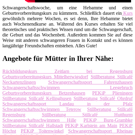
Schwangerschaftswoche, um eine Hebamme und einen
Geburtsvorbereitungskurs zu kümmern. Schließlich dauert ein
Kurs
gewöhnlich mehrere Wochen, es sei denn, Ihre Hebamme bietet
auch Wochenendkurse an. Während des Kurses erhalten Sie viel
theoretisches und praktisches Wissen rund um die Schwangerschaft,
die Geburt und das Wochenbett. Außerdem kommen Sie auf diese
Weise mit anderen schwangeren Frauen in Kontakt und es können
langjährige Freundschaften entstehen. Alles Gute!
Angebote für Mütter in Ihrer Nähe:
Rückbildungskurs Zeitlarn bei Regensburg
Geburtsvorbereitungskurs Mittelherwigsdorf
Stillberatung Stillcafé
Neckartenzlingen
Schwangerschaftssport Fahrenzhausen
Schwangerschaftsschwimmen Leegebruch
Geburtsvorbereitungskurs Betzenhausen
PEKiP Plieningen
Stillberatung Stillcafé Kellinghusen
Stillberatung Stillcafé Ohrdruf
Schwangerschaftssport Landau in der Pfalz
Schwangerschaftsschwimmen Teterow
Stillberatung Stillcafé
Regensburg
Stillberatung Stillcafé Hutthurm
Schwangerschaftsschwimmen Hille
PEKiP Burg-Grambke
Stillberatung Stillcafé Hallstadt
PEKiP Karlstein am Main
PEKiP
Höchst
PEKiP Toitenwinkel
Schwangerschaftssport Rheinau