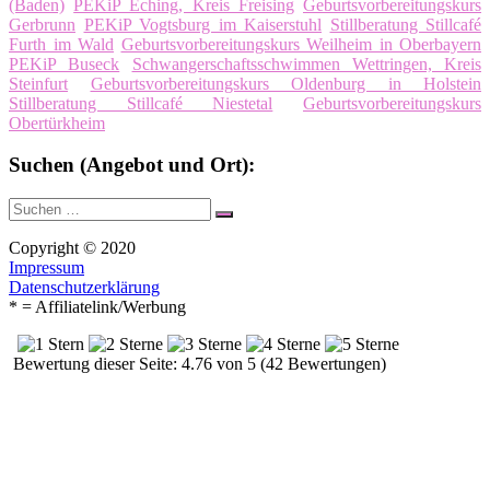
(Baden)
PEKiP Eching, Kreis Freising
Geburtsvorbereitungskurs
Gerbrunn
PEKiP Vogtsburg im Kaiserstuhl
Stillberatung Stillcafé
Furth im Wald
Geburtsvorbereitungskurs Weilheim in Oberbayern
PEKiP Buseck
Schwangerschaftsschwimmen Wettringen, Kreis
Steinfurt
Geburtsvorbereitungskurs Oldenburg in Holstein
Stillberatung Stillcafé Niestetal
Geburtsvorbereitungskurs
Obertürkheim
Suchen (Angebot und Ort):
Suche
Suchen
nach:
Copyright © 2020
Impressum
Datenschutzerklärung
* = Affiliatelink/Werbung
Bewertung dieser Seite: 4.76 von 5 (42 Bewertungen)