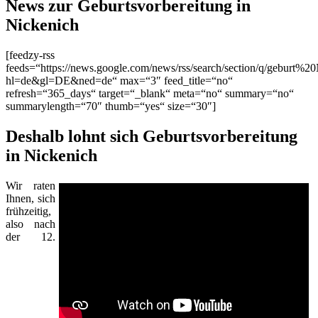
News zur Geburtsvorbereitung in
Nickenich
[feedzy-rss
feeds=“https://news.google.com/news/rss/search/section/q/geburt%20
hl=de&gl=DE&ned=de“ max=“3″ feed_title=“no“
refresh=“365_days“ target=“_blank“ meta=“no“ summary=“no“
summarylength=“70″ thumb=“yes“ size=“30″]
Deshalb lohnt sich Geburtsvorbereitung
in Nickenich
Wir raten
Ihnen, sich
frühzeitig,
also nach
der 12.