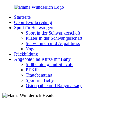
Zurück
zum
Startseite
Inhalt
MamaWunderlich.de
Mutti
Geburtsvorbereitung
sein
Sport für Schwangere
ist
Sport in der Schwangerschaft
wunderbar!
Pilates in der Schwangerschaft
Schwimmen und Aquafitness
Yoga
Rückbildung
Angebote und Kurse mit Baby
Stillberatung und Stillcafé
PEKiP
Trageberatung
Sport mit Baby
Osteopathie und Babymassage