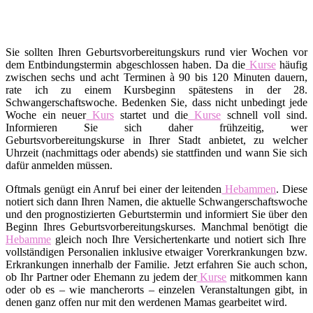
Sie sollten Ihren Geburtsvorbereitungskurs rund vier Wochen vor
dem Entbindungstermin abgeschlossen haben. Da die
Kurse
häufig
zwischen sechs und acht Terminen à 90 bis 120 Minuten dauern,
rate ich zu einem Kursbeginn spätestens in der 28.
Schwangerschaftswoche. Bedenken Sie, dass nicht unbedingt jede
Woche ein neuer
Kurs
startet und die
Kurse
schnell voll sind.
Informieren Sie sich daher frühzeitig, wer
Geburtsvorbereitungskurse in Ihrer Stadt anbietet, zu welcher
Uhrzeit (nachmittags oder abends) sie stattfinden und wann Sie sich
dafür anmelden müssen.
Oftmals genügt ein Anruf bei einer der leitenden
Hebammen
. Diese
notiert sich dann Ihren Namen, die aktuelle Schwangerschaftswoche
und den prognostizierten Geburtstermin und informiert Sie über den
Beginn Ihres Geburtsvorbereitungskurses. Manchmal benötigt die
Hebamme
gleich noch Ihre Versichertenkarte und notiert sich Ihre
vollständigen Personalien inklusive etwaiger Vorerkrankungen bzw.
Erkrankungen innerhalb der Familie. Jetzt erfahren Sie auch schon,
ob Ihr Partner oder Ehemann zu jedem der
Kurse
mitkommen kann
oder ob es – wie mancherorts – einzelen Veranstaltungen gibt, in
denen ganz offen nur mit den werdenen Mamas gearbeitet wird.