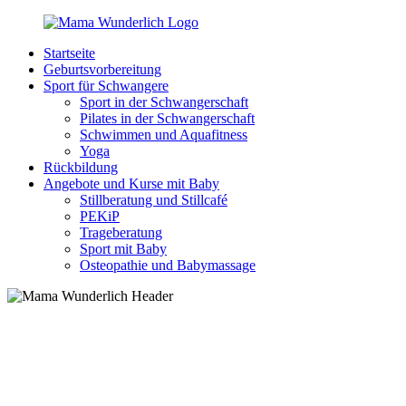
Zurück
zum
Startseite
Inhalt
MamaWunderlich.de
Mutti
Geburtsvorbereitung
sein
Sport für Schwangere
ist
Sport in der Schwangerschaft
wunderbar!
Pilates in der Schwangerschaft
Schwimmen und Aquafitness
Yoga
Rückbildung
Angebote und Kurse mit Baby
Stillberatung und Stillcafé
PEKiP
Trageberatung
Sport mit Baby
Osteopathie und Babymassage