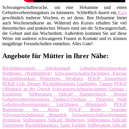
Schwangerschaftswoche, um eine Hebamme und einen
Geburtsvorbereitungskurs zu kümmern. Schließlich dauert ein
Kurs
gewöhnlich mehrere Wochen, es sei denn, Ihre Hebamme bietet
auch Wochenendkurse an. Während des Kurses erhalten Sie viel
theoretisches und praktisches Wissen rund um die Schwangerschaft,
die Geburt und das Wochenbett. Außerdem kommen Sie auf diese
Weise mit anderen schwangeren Frauen in Kontakt und es können
langjährige Freundschaften entstehen. Alles Gute!
Angebote für Mütter in Ihrer Nähe:
Rückbildungskurs Altenkunstadt
Geburtsvorbereitungskurs
Hüttlingen (Württemberg)
Schwangerschaftsschwimmen Kierspe
Rückbildungskurs Winterberg, Westfalen
PEKiP Ammerbuch
PEKiP Lich, Hessen
Rückbildungskurs Glashütten, Taunus
PEKiP
Offenbach an der Queich
Schwangerschaftsschwimmen Gelenau /
Erzgebirge
Stillberatung Stillcafé Hammersbach, Hessen
Geburtsvorbereitungskurs Tambach-Dietharz / Thüringer Wald
Geburtsvorbereitungskurs Leichlingen (Rheinland)
PEKiP
Budenheim bei Mainz
PEKiP Berlin Spandau
Schwangerschaftssport Braunfels
Schwangerschaftsschwimmen
Hemmoor
Stillberatung Stillcafé Molbergen
Stillberatung Stillcafé
Triefenstein
Rückbildungskurs Sankt Egidien
Stillberatung Stillcafé