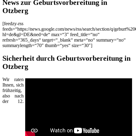
News zur Geburtsvorbereitung in
Otzberg
[feedzy-rss
feeds=“https://news.google.com/news/rss/search/section/q/geburt%20
hl=de&gl=DE&ned=de“ max=“3″ feed_title=“no“
refresh=“365_days“ target=“_blank“ meta=“no“ summary=“no“
summarylength=“70″ thumb=“yes“ size=“30″]
Sicherheit durch Geburtsvorbereitung in
Otzberg
Wir raten
Ihnen, sich
frühzeitig,
also nach
der 12.