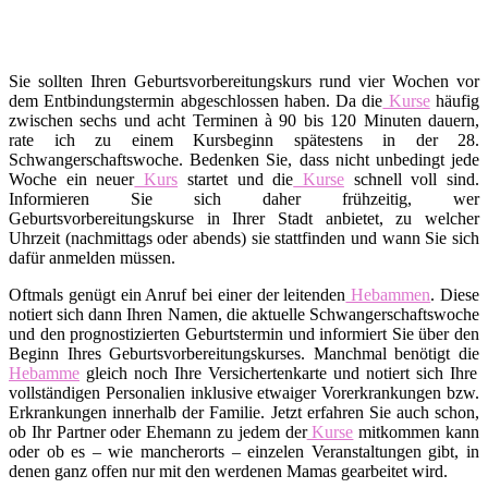
Sie sollten Ihren Geburtsvorbereitungskurs rund vier Wochen vor
dem Entbindungstermin abgeschlossen haben. Da die
Kurse
häufig
zwischen sechs und acht Terminen à 90 bis 120 Minuten dauern,
rate ich zu einem Kursbeginn spätestens in der 28.
Schwangerschaftswoche. Bedenken Sie, dass nicht unbedingt jede
Woche ein neuer
Kurs
startet und die
Kurse
schnell voll sind.
Informieren Sie sich daher frühzeitig, wer
Geburtsvorbereitungskurse in Ihrer Stadt anbietet, zu welcher
Uhrzeit (nachmittags oder abends) sie stattfinden und wann Sie sich
dafür anmelden müssen.
Oftmals genügt ein Anruf bei einer der leitenden
Hebammen
. Diese
notiert sich dann Ihren Namen, die aktuelle Schwangerschaftswoche
und den prognostizierten Geburtstermin und informiert Sie über den
Beginn Ihres Geburtsvorbereitungskurses. Manchmal benötigt die
Hebamme
gleich noch Ihre Versichertenkarte und notiert sich Ihre
vollständigen Personalien inklusive etwaiger Vorerkrankungen bzw.
Erkrankungen innerhalb der Familie. Jetzt erfahren Sie auch schon,
ob Ihr Partner oder Ehemann zu jedem der
Kurse
mitkommen kann
oder ob es – wie mancherorts – einzelen Veranstaltungen gibt, in
denen ganz offen nur mit den werdenen Mamas gearbeitet wird.