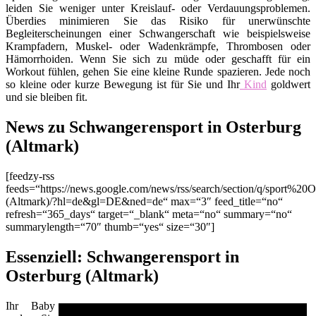
leiden Sie weniger unter Kreislauf- oder Verdauungsproblemen.
Überdies minimieren Sie das Risiko für unerwünschte
Begleiterscheinungen einer Schwangerschaft wie beispielsweise
Krampfadern, Muskel- oder Wadenkrämpfe, Thrombosen oder
Hämorrhoiden. Wenn Sie sich zu müde oder geschafft für ein
Workout fühlen, gehen Sie eine kleine Runde spazieren. Jede noch
so kleine oder kurze Bewegung ist für Sie und Ihr
Kind
goldwert
und sie bleiben fit.
News zu Schwangerensport in Osterburg
(Altmark)
[feedzy-rss
feeds=“https://news.google.com/news/rss/search/section/q/sport%20O
(Altmark)/?hl=de&gl=DE&ned=de“ max=“3″ feed_title=“no“
refresh=“365_days“ target=“_blank“ meta=“no“ summary=“no“
summarylength=“70″ thumb=“yes“ size=“30″]
Essenziell: Schwangerensport in
Osterburg (Altmark)
Ihr Baby