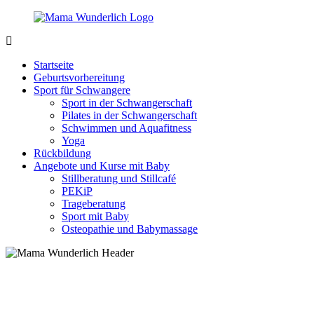
Zurück
zum
Inhalt
MamaWunderlich.de
Mutti
sein
Startseite
ist
Geburtsvorbereitung
wunderbar!
Sport für Schwangere
Sport in der Schwangerschaft
Pilates in der Schwangerschaft
Schwimmen und Aquafitness
Yoga
Rückbildung
Angebote und Kurse mit Baby
Stillberatung und Stillcafé
PEKiP
Trageberatung
Sport mit Baby
Osteopathie und Babymassage