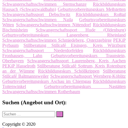
Schwangerschaftsschwimmen Sternschanze
Rückbildungskurs
Hausach (Schwarzwaldbahn)
Geburtsvorbereitungskurs Meßstetten
Schwangerschaftssport Debschwitz
Rückbildungskurs Roßtal
Schwangerschaftsschwimmen Naila
Geburtsvorbereitungskurs
Witten
Schwangerschaftsschwimmen Nittendorf
Rückbildungskurs
Bischmisheim
Schwangerschaftssport Hude (Oldenburg)
Geburtsvorbereitungskurs Langenberg, Rheinland
Schwangerschaftsschwimmen Schmiedeberg, Osterzgebirge
PEKiP
Pyrbaum
Stillberatung Stillcafé Eisingen, Kreis Würzburg
Schwangerschaftssport Niederdorfelden
Rückbildungskurs
Fronhausen, Lahn
Geburtsvorbereitungskurs Traunstein,
Oberbayern
Schwangerschaftssport Laurensberg, Kreis Aachen
PEKiP Hasselroth
Stillberatung Stillcafé Sottrum, Kreis Rotenburg
an der Wümme
Rückbildungskurs Schöllkrippen
Stillberatung
Stillcafé Baltmannsweiler
Schwangerschaftssport Wernberg-Köblitz
Geburtsvorbereitungskurs Aschau im Chiemgau
Rückbildungskurs
Toitenwinkel
Geburtsvorbereitungskurs Nastätten
Schwangerschaftsschwimmen Rotherbaum
Suchen (Angebot und Ort):
Suche
Suchen
nach:
Copyright © 2020