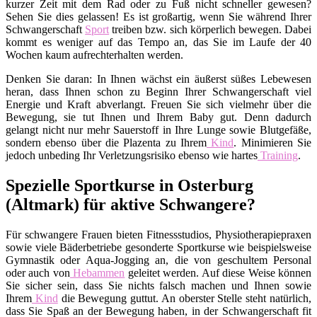
kurzer Zeit mit dem Rad oder zu Fuß nicht schneller gewesen?
Sehen Sie dies gelassen! Es ist großartig, wenn Sie während Ihrer
Schwangerschaft
Sport
treiben bzw. sich körperlich bewegen. Dabei
kommt es weniger auf das Tempo an, das Sie im Laufe der 40
Wochen kaum aufrechterhalten werden.
Denken Sie daran: In Ihnen wächst ein äußerst süßes Lebewesen
heran, dass Ihnen schon zu Beginn Ihrer Schwangerschaft viel
Energie und Kraft abverlangt. Freuen Sie sich vielmehr über die
Bewegung, sie tut Ihnen und Ihrem Baby gut. Denn dadurch
gelangt nicht nur mehr Sauerstoff in Ihre Lunge sowie Blutgefäße,
sondern ebenso über die Plazenta zu Ihrem
Kind
. Minimieren Sie
jedoch unbeding Ihr Verletzungsrisiko ebenso wie hartes
Training
.
Spezielle Sportkurse in Osterburg
(Altmark) für aktive Schwangere?
Für schwangere Frauen bieten Fitnessstudios, Physiotherapiepraxen
sowie viele Bäderbetriebe gesonderte Sportkurse wie beispielsweise
Gymnastik oder Aqua-Jogging an, die von geschultem Personal
oder auch von
Hebammen
geleitet werden. Auf diese Weise können
Sie sicher sein, dass Sie nichts falsch machen und Ihnen sowie
Ihrem
Kind
die Bewegung guttut. An oberster Stelle steht natürlich,
dass Sie Spaß an der Bewegung haben, in der Schwangerschaft fit