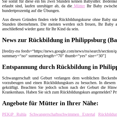
Sie somit für diese ein bis zwei Stunden keinen Babysitter. Bedenk
erlaubt sind, laufen unruhiger ab, da die
Mütter
Ihr Baby zwisch
hundertprozentig auf die Übungen.
Aus diesen Gründen finden viele Rückbildungskurse ohne Baby stat
Stunden übernehmen. Die meisten werden sich freuen, Ihr Baby a
anschließend wieder ganz für Ihr Kind da sein.
News zur Rückbildung in Philippsburg (B
[feedzy-rss feeds=“https://news.google.com/news/rss/search/secti
summary=“no“ summarylength=“70″ thumb=“yes“ size=“30″]
Entspannung durch Rückbildung in Philip
Schwangerschaft und Geburt verlangen dem weiblichen Beckenbod
vorzubeugen und einen Rückbildungskurs zu besuchen. In diesem
gekräftigt. Beachten Sie jedoch schon nach der Geburt die Hinw
Krankenhaus. Haben Sie sich zum Rückbildungskurs angemeldet? Pri
Angebote für Mütter in Ihrer Nähe:
PEKiP Ruhla
Schwangerschaftsschwimmen Extertal
Rückbildu