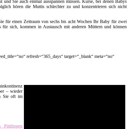
t ist und Sie auch einmal ausspannen müssen. Kurse, bei denen Babys
lglich hören die Muttis schlechter zu und konzentrieren sich nicht
ie für einen Zeitraum von sechs bis acht Wochen Ihr Baby für zwei
es für sich, kommen in Austausch mit anderen Müttern und können
eed_title=“no“ refresh=“365_days“ target=“_blank“ meta=“no“
inkontinenz
er – wieder
n Sie oft im
s Püttlingen