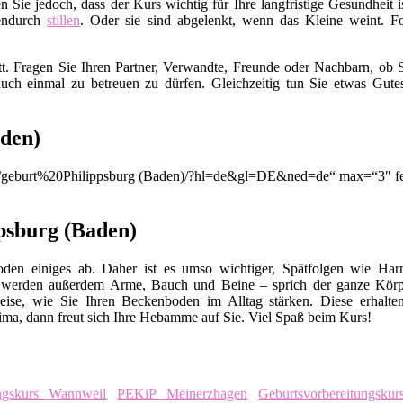
en Sie jedoch, dass der Kurs wichtig für Ihre langfristige Gesundhei
endurch
stillen
. Oder sie sind abgelenkt, wenn das Kleine weint. Fo
t. Fragen Sie Ihren Partner, Verwandte, Freunde oder Nachbarn, ob S
uch einmal zu betreuen zu dürfen. Gleichzeitig tun Sie etwas Gut
aden)
on/q/geburt%20Philippsburg (Baden)/?hl=de&gl=DE&ned=de“ max=“3″ f
psburg (Baden)
en einiges ab. Daher ist es umso wichtiger, Spätfolgen wie Harn
 werden außerdem Arme, Bauch und Beine – sprich der ganze Körp
eise, wie Sie Ihren Beckenboden im Alltag stärken. Diese erhalte
ma, dann freut sich Ihre Hebamme auf Sie. Viel Spaß beim Kurs!
ngskurs Wannweil
PEKiP Meinerzhagen
Geburtsvorbereitungskur