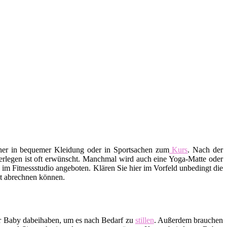
aher in bequemer Kleidung oder in Sportsachen zum
Kurs
. Nach der
erlegen ist oft erwünscht. Manchmal wird auch eine Yoga-Matte oder
m Fitnessstudio angeboten. Klären Sie hier im Vorfeld unbedingt die
ekt abrechnen können.
hr Baby dabeihaben, um es nach Bedarf zu
stillen
. Außerdem brauchen