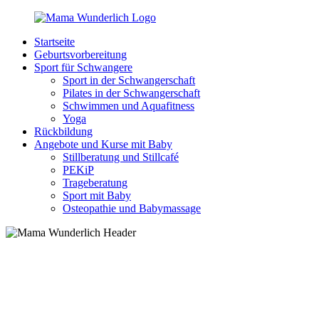
Zurück
zum
Startseite
Inhalt
MamaWunderlich.de
Mutti
Geburtsvorbereitung
sein
Sport für Schwangere
ist
Sport in der Schwangerschaft
wunderbar!
Pilates in der Schwangerschaft
Schwimmen und Aquafitness
Yoga
Rückbildung
Angebote und Kurse mit Baby
Stillberatung und Stillcafé
PEKiP
Trageberatung
Sport mit Baby
Osteopathie und Babymassage