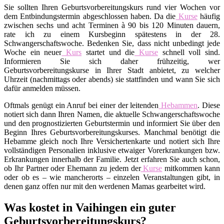
Sie sollten Ihren Geburtsvorbereitungskurs rund vier Wochen vor
dem Entbindungstermin abgeschlossen haben. Da die
Kurse
häufig
zwischen sechs und acht Terminen à 90 bis 120 Minuten dauern,
rate ich zu einem Kursbeginn spätestens in der 28.
Schwangerschaftswoche. Bedenken Sie, dass nicht unbedingt jede
Woche ein neuer
Kurs
startet und die
Kurse
schnell voll sind.
Informieren Sie sich daher frühzeitig, wer
Geburtsvorbereitungskurse in Ihrer Stadt anbietet, zu welcher
Uhrzeit (nachmittags oder abends) sie stattfinden und wann Sie sich
dafür anmelden müssen.
Oftmals genügt ein Anruf bei einer der leitenden
Hebammen
. Diese
notiert sich dann Ihren Namen, die aktuelle Schwangerschaftswoche
und den prognostizierten Geburtstermin und informiert Sie über den
Beginn Ihres Geburtsvorbereitungskurses. Manchmal benötigt die
Hebamme gleich noch Ihre Versichertenkarte und notiert sich Ihre
vollständigen Personalien inklusive etwaiger Vorerkrankungen bzw.
Erkrankungen innerhalb der Familie. Jetzt erfahren Sie auch schon,
ob Ihr Partner oder Ehemann zu jedem der
Kurse
mitkommen kann
oder ob es – wie mancherorts – einzelen Veranstaltungen gibt, in
denen ganz offen nur mit den werdenen Mamas gearbeitet wird.
Was kostet in Vaihingen ein guter
Geburtsvorbereitungskurs?