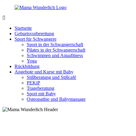
Zurück
zum
Inhalt
MamaWunderlich.de
Mutti
sein
Startseite
ist
Geburtsvorbereitung
wunderbar!
Sport für Schwangere
Sport in der Schwangerschaft
Pilates in der Schwangerschaft
Schwimmen und Aquafitness
Yoga
Rückbildung
Angebote und Kurse mit Baby
Stillberatung und Stillcafé
PEKiP
Trageberatung
Sport mit Baby
Osteopathie und Babymassage