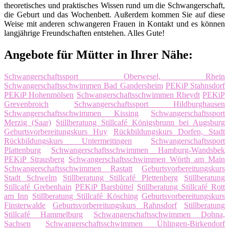
theoretisches und praktisches Wissen rund um die Schwangerschaft,
die Geburt und das Wochenbett. Außerdem kommen Sie auf diese
Weise mit anderen schwangeren Frauen in Kontakt und es können
langjährige Freundschaften entstehen. Alles Gute!
Angebote für Mütter in Ihrer Nähe:
Schwangerschaftssport Oberwesel, Rhein
Schwangerschaftsschwimmen Bad Gandersheim
PEKiP Stahnsdorf
PEKiP Hohenmölsen
Schwangerschaftsschwimmen Rheydt
PEKiP
Grevenbroich
Schwangerschaftssport Hildburghausen
Schwangerschaftsschwimmen Kissing
Schwangerschaftssport
Merzig (Saar)
Stillberatung Stillcafé Königsbrunn bei Augsburg
Geburtsvorbereitungskurs Huy
Rückbildungskurs Dorfen, Stadt
Rückbildungskurs Untermeitingen
Schwangerschaftssport
Plattenburg
Schwangerschaftsschwimmen Hamburg-Wandsbek
PEKiP Strausberg
Schwangerschaftsschwimmen Wörth am Main
Schwangerschaftsschwimmen Rastatt
Geburtsvorbereitungskurs
Stadt Schwelm
Stillberatung Stillcafé Plettenberg
Stillberatung
Stillcafé Grebenhain
PEKiP Barsbüttel
Stillberatung Stillcafé Rott
am Inn
Stillberatung Stillcafé Kösching
Geburtsvorbereitungskurs
Finsterwalde
Geburtsvorbereitungskurs Rahnsdorf
Stillberatung
Stillcafé Hammelburg
Schwangerschaftsschwimmen Dohna,
Sachsen
Schwangerschaftsschwimmen Ühlingen-Birkendorf