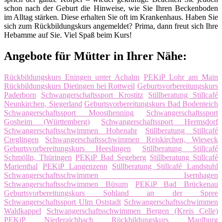
schon nach der Geburt die Hinweise, wie Sie Ihren Beckenboden
im Alltag stärken. Diese erhalten Sie oft im Krankenhaus. Haben Sie
sich zum Rückbildungskurs angemeldet? Prima, dann freut sich Ihre
Hebamme auf Sie. Viel Spaß beim Kurs!
Angebote für Mütter in Ihrer Nähe:
Rückbildungskurs Eningen unter Achalm
PEKiP Lohr am Main
Rückbildungskurs Dietingen bei Rottweil
Geburtsvorbereitungskurs
Paderborn
Schwangerschaftssport Krostitz
Stillberatung Stillcafé
Neunkirchen, Siegerland
Geburtsvorbereitungskurs Bad Bodenteich
Schwangerschaftssport Moosthenning
Schwangerschaftssport
Gosheim (Württemberg)
Schwangerschaftssport Hermsdorf
Schwangerschaftsschwimmen Hohenahr
Stillberatung Stillcafé
Creglingen
Schwangerschaftsschwimmen Reiskirchen, Wieseck
Geburtsvorbereitungskurs Heeslingen
Stillberatung Stillcafé
Schmölln, Thüringen
PEKiP Bad Segeberg
Stillberatung Stillcafé
Marienthal
PEKiP Langenzenn
Stillberatung Stillcafé Landstuhl
Schwangerschaftsschwimmen Isernhagen
Schwangerschaftsschwimmen Büsum
PEKiP Bad Brückenau
Geburtsvorbereitungskurs Sohland an der Spree
Schwangerschaftssport Ulm Oststadt
Schwangerschaftsschwimmen
Waldkappel
Schwangerschaftsschwimmen Bergen (Kreis Celle)
PEKiP Niederaichbach
Rückbildungskurs Maulburg