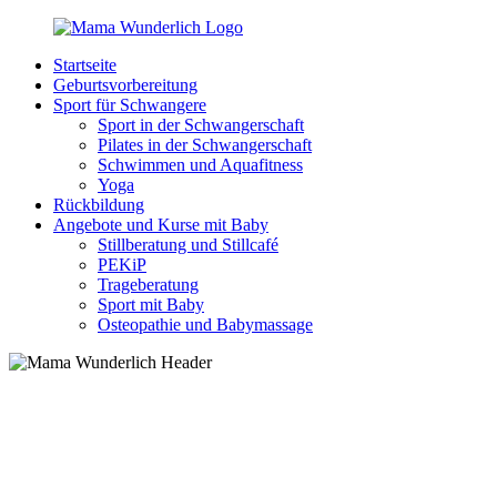
Zurück
zum
Startseite
Inhalt
MamaWunderlich.de
Mutti
Geburtsvorbereitung
sein
Sport für Schwangere
ist
Sport in der Schwangerschaft
wunderbar!
Pilates in der Schwangerschaft
Schwimmen und Aquafitness
Yoga
Rückbildung
Angebote und Kurse mit Baby
Stillberatung und Stillcafé
PEKiP
Trageberatung
Sport mit Baby
Osteopathie und Babymassage