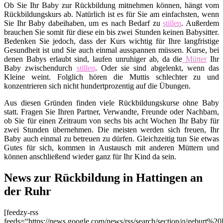
Ob Sie Ihr Baby zur Rückbildung mitnehmen können, hängt vom
Rückbildungskurs ab. Natürlich ist es für Sie am einfachsten, wenn
Sie Ihr Baby dabeihaben, um es nach Bedarf zu
stillen
. Außerdem
brauchen Sie somit für diese ein bis zwei Stunden keinen Babysitter.
Bedenken Sie jedoch, dass der Kurs wichtig für Ihre langfristige
Gesundheit ist und Sie auch einmal ausspannen müssen. Kurse, bei
denen Babys erlaubt sind, laufen unruhiger ab, da die
Mütter
Ihr
Baby zwischendurch
stillen
. Oder sie sind abgelenkt, wenn das
Kleine weint. Folglich hören die Muttis schlechter zu und
konzentrieren sich nicht hundertprozentig auf die Übungen.
Aus diesen Gründen finden viele Rückbildungskurse ohne Baby
statt. Fragen Sie Ihren Partner, Verwandte, Freunde oder Nachbarn,
ob Sie für einen Zeitraum von sechs bis acht Wochen Ihr Baby für
zwei Stunden übernehmen. Die meisten werden sich freuen, Ihr
Baby auch einmal zu betreuen zu dürfen. Gleichzeitig tun Sie etwas
Gutes für sich, kommen in Austausch mit anderen Müttern und
können anschließend wieder ganz für Ihr Kind da sein.
News zur Rückbildung in Hattingen an
der Ruhr
[feedzy-rss
feeds=“https://news.google.com/news/rss/search/section/q/geburt%20