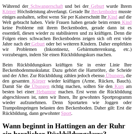
Während der
Schwangerschaft
und bei der
Geburt
wurde Ihrem
Körper
Höchstleistung abverlangt. Gerade Ihr
Beckenboden
musste
einiges aushalten, selbst wenn Sie per Kaiserschnitt Ihr
Kind
auf die
Welt gebracht haben. Viele Frauen haben gerade beim ersten
Kind
keine Probleme mit ihrem Beckenboden, gerade dann ist es
essentiell, diesen wieder zu stabilisieren und zu kräftigen. Denn die
Folgen eines schwachen Beckenbodens zeigen sich oft erst viele
Jahre nach der
Geburt
oder bei weiteren Kindern. Daher empfehlen
wir Problemen (Inkontinenz, Gebärmutterenkung, etc.)
vorzubeugen, indem Sie einen Rückbildungskurs machen.
Beim Rückbildungskurs kräftigen Sie in erster Linie Ihre
Beckenbodenmuskulatur. Dazu gehört die Harnröhre, die Scheide
und der After. Zur Rückbildung zählen jedoch ebenso
Übungen
, die
den gesamten
Körper
wieder kräftigen (Arme, Rücken, Bauch).
Damit Sie die
Übungen
richtig machen, sollten Sie den
Kurs
am
besten bei einer
Hebamme
machen. Erst wenn die Rückbildung
abgeschlossen ist, raten wir Ihnen, Ihr gewohntes Sportprogramm
wieder aufzunehmen. Denn Sportarten wie Joggen oder
Trampolinspringen belasten den Beckenboden. Daher gilt: Erst die
Rückbildung, dann gewohnter
Sport
.
Wann beginnt in Hattingen an der Ruhr
ein herzlicher Rückbildungskurs?