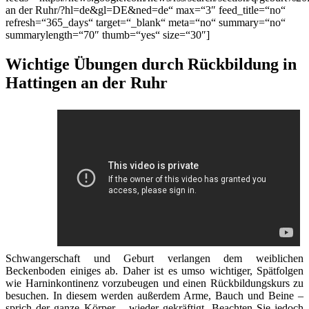
an der Ruhr/?hl=de&gl=DE&ned=de“ max=“3″ feed_title=“no“
refresh=“365_days“ target=“_blank“ meta=“no“ summary=“no“
summarylength=“70″ thumb=“yes“ size=“30″]
Wichtige Übungen durch Rückbildung in
Hattingen an der Ruhr
Schwangerschaft und Geburt verlangen dem weiblichen
Beckenboden einiges ab. Daher ist es umso wichtiger, Spätfolgen
wie Harninkontinenz vorzubeugen und einen Rückbildungskurs zu
besuchen. In diesem werden außerdem Arme, Bauch und Beine –
sprich der ganze Körper – wieder gekräftigt. Beachten Sie jedoch