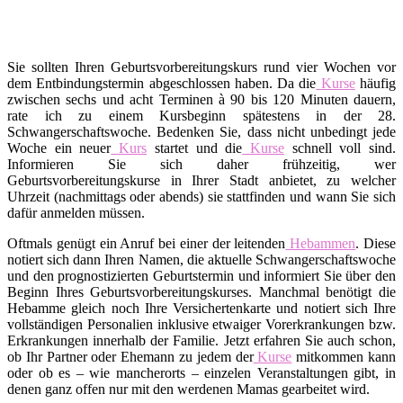
Sie sollten Ihren Geburtsvorbereitungskurs rund vier Wochen vor
dem Entbindungstermin abgeschlossen haben. Da die
Kurse
häufig
zwischen sechs und acht Terminen à 90 bis 120 Minuten dauern,
rate ich zu einem Kursbeginn spätestens in der 28.
Schwangerschaftswoche. Bedenken Sie, dass nicht unbedingt jede
Woche ein neuer
Kurs
startet und die
Kurse
schnell voll sind.
Informieren Sie sich daher frühzeitig, wer
Geburtsvorbereitungskurse in Ihrer Stadt anbietet, zu welcher
Uhrzeit (nachmittags oder abends) sie stattfinden und wann Sie sich
dafür anmelden müssen.
Oftmals genügt ein Anruf bei einer der leitenden
Hebammen
. Diese
notiert sich dann Ihren Namen, die aktuelle Schwangerschaftswoche
und den prognostizierten Geburtstermin und informiert Sie über den
Beginn Ihres Geburtsvorbereitungskurses. Manchmal benötigt die
Hebamme gleich noch Ihre Versichertenkarte und notiert sich Ihre
vollständigen Personalien inklusive etwaiger Vorerkrankungen bzw.
Erkrankungen innerhalb der Familie. Jetzt erfahren Sie auch schon,
ob Ihr Partner oder Ehemann zu jedem der
Kurse
mitkommen kann
oder ob es – wie mancherorts – einzelen Veranstaltungen gibt, in
denen ganz offen nur mit den werdenen Mamas gearbeitet wird.