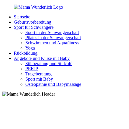
Zurück
zum
Startseite
Inhalt
MamaWunderlich.de
Mutti
Geburtsvorbereitung
sein
Sport für Schwangere
ist
Sport in der Schwangerschaft
wunderbar!
Pilates in der Schwangerschaft
Schwimmen und Aquafitness
Yoga
Rückbildung
Angebote und Kurse mit Baby
Stillberatung und Stillcafé
PEKiP
Trageberatung
Sport mit Baby
Osteopathie und Babymassage