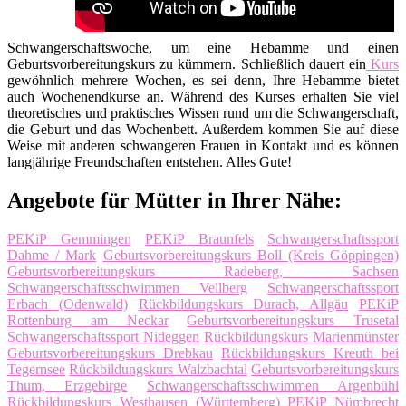
Schwangerschaftswoche, um eine Hebamme und einen
Geburtsvorbereitungskurs zu kümmern. Schließlich dauert ein
Kurs
gewöhnlich mehrere Wochen, es sei denn, Ihre Hebamme bietet
auch Wochenendkurse an. Während des Kurses erhalten Sie viel
theoretisches und praktisches Wissen rund um die Schwangerschaft,
die Geburt und das Wochenbett. Außerdem kommen Sie auf diese
Weise mit anderen schwangeren Frauen in Kontakt und es können
langjährige Freundschaften entstehen. Alles Gute!
Angebote für Mütter in Ihrer Nähe:
PEKiP Gemmingen
PEKiP Braunfels
Schwangerschaftssport
Dahme / Mark
Geburtsvorbereitungskurs Boll (Kreis Göppingen)
Geburtsvorbereitungskurs Radeberg, Sachsen
Schwangerschaftsschwimmen Vellberg
Schwangerschaftssport
Erbach (Odenwald)
Rückbildungskurs Durach, Allgäu
PEKiP
Rottenburg am Neckar
Geburtsvorbereitungskurs Trusetal
Schwangerschaftssport Nideggen
Rückbildungskurs Marienmünster
Geburtsvorbereitungskurs Drebkau
Rückbildungskurs Kreuth bei
Tegernsee
Rückbildungskurs Walzbachtal
Geburtsvorbereitungskurs
Thum, Erzgebirge
Schwangerschaftsschwimmen Argenbühl
Rückbildungskurs Westhausen (Württemberg)
PEKiP Nümbrecht