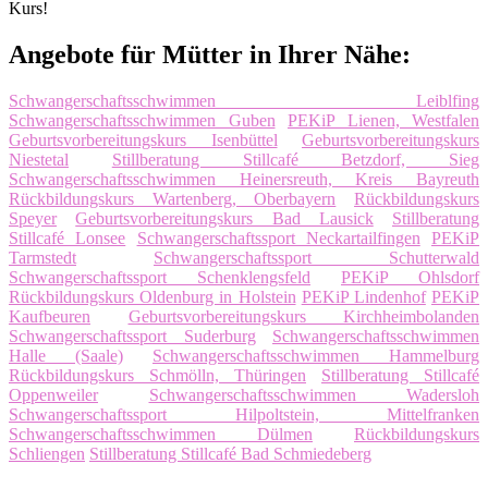
Kurs!
Angebote für Mütter in Ihrer Nähe:
Schwangerschaftsschwimmen Leiblfing
Schwangerschaftsschwimmen Guben
PEKiP Lienen, Westfalen
Geburtsvorbereitungskurs Isenbüttel
Geburtsvorbereitungskurs
Niestetal
Stillberatung Stillcafé Betzdorf, Sieg
Schwangerschaftsschwimmen Heinersreuth, Kreis Bayreuth
Rückbildungskurs Wartenberg, Oberbayern
Rückbildungskurs
Speyer
Geburtsvorbereitungskurs Bad Lausick
Stillberatung
Stillcafé Lonsee
Schwangerschaftssport Neckartailfingen
PEKiP
Tarmstedt
Schwangerschaftssport Schutterwald
Schwangerschaftssport Schenklengsfeld
PEKiP Ohlsdorf
Rückbildungskurs Oldenburg in Holstein
PEKiP Lindenhof
PEKiP
Kaufbeuren
Geburtsvorbereitungskurs Kirchheimbolanden
Schwangerschaftssport Suderburg
Schwangerschaftsschwimmen
Halle (Saale)
Schwangerschaftsschwimmen Hammelburg
Rückbildungskurs Schmölln, Thüringen
Stillberatung Stillcafé
Oppenweiler
Schwangerschaftsschwimmen Wadersloh
Schwangerschaftssport Hilpoltstein, Mittelfranken
Schwangerschaftsschwimmen Dülmen
Rückbildungskurs
Schliengen
Stillberatung Stillcafé Bad Schmiedeberg