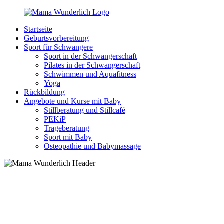
Zurück
zum
Startseite
Inhalt
MamaWunderlich.de
Mutti
Geburtsvorbereitung
sein
Sport für Schwangere
ist
Sport in der Schwangerschaft
wunderbar!
Pilates in der Schwangerschaft
Schwimmen und Aquafitness
Yoga
Rückbildung
Angebote und Kurse mit Baby
Stillberatung und Stillcafé
PEKiP
Trageberatung
Sport mit Baby
Osteopathie und Babymassage