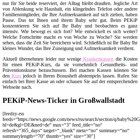
nur für Sie beide reserviert, der Alltag bleibt draußen. Jegliche Art
von Ablenkung wie Haushalt, ein klingelndes Telefon oder andere
Familienmitglieder, die Ihre Aufmerksamkeit auf sich ziehen, haben
Pause. Das tut Ihnen und ihrem Baby sehr gut. Beim PEKiP
konzentrieren Sie sich auf Ihr Baby und beobachten es ganz
intensiv. Wie bewegt es sich fort? Wie entwickelt es sich weiter?
Welche Fortschritte macht es von Woche zu Woche? Sie werden
sehen, dass die Zeit Sie bereichern wird. Schließlich ist Ihr Baby Ihr
kleines Wunder, das Ihre Zuneigung und Aufmerksamkeit verdient.
Aktuell übernehmen leider nur wenige
Krankenkassen
die Kosten
für einen PEKiP-Kurs, da sie vornehmlich Gesundheits- und
Präventionskurse bezuschussen. Bei machen Kassen können Sie
den
Kurs
jedoch in Ihrem Bonusheft abstempeln lassen. Rufen Sie
einfach bei Ihrer Kasse an oder schauen Sie auf der entsprechenden
Webseite nach.
PEKiP-News-Ticker in Großwallstadt
[feedzy-rss
feeds=“https://news.google.com/news/rss/search/section/q/baby%20G
hl=de&gl=DE&ned=de“ max=“3″ feed_title=“no“
refresh=“365_days“ target=“_blank“ meta=“no“ summary=“no“
summarylength=“70″ thumb=“yes“ size=“30″]