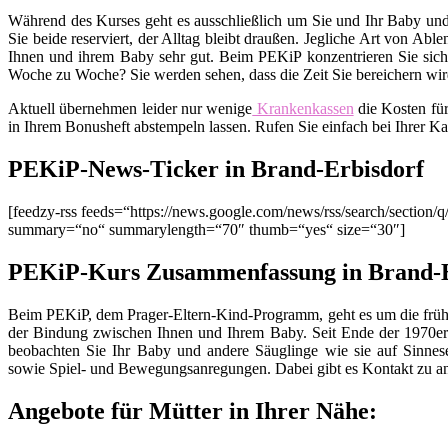
Während des Kurses geht es ausschließlich um Sie und Ihr Baby und
Sie beide reserviert, der Alltag bleibt draußen. Jegliche Art von Ab
Ihnen und ihrem Baby sehr gut. Beim PEKiP konzentrieren Sie sich 
Woche zu Woche? Sie werden sehen, dass die Zeit Sie bereichern wird
Aktuell übernehmen leider nur wenige
Krankenkassen
die Kosten fü
in Ihrem Bonusheft abstempeln lassen. Rufen Sie einfach bei Ihrer K
PEKiP-News-Ticker in Brand-Erbisdorf
[feedzy-rss feeds=“https://news.google.com/news/rss/search/secti
summary=“no“ summarylength=“70″ thumb=“yes“ size=“30″]
PEKiP-Kurs Zusammenfassung in Brand-E
Beim PEKiP, dem Prager-Eltern-Kind-Programm, geht es um die früh
der Bindung zwischen Ihnen und Ihrem Baby. Seit Ende der 1970er 
beobachten Sie Ihr Baby und andere Säuglinge wie sie auf Sinnes
sowie Spiel- und Bewegungsanregungen. Dabei gibt es Kontakt zu an
Angebote für Mütter in Ihrer Nähe: