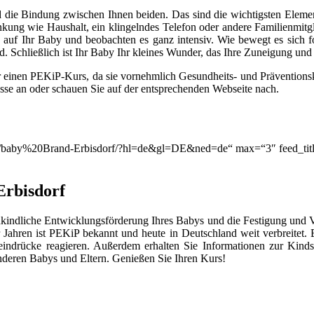
 die Bindung zwischen Ihnen beiden. Das sind die wichtigsten Elemen
lenkung wie Haushalt, ein klingelndes Telefon oder andere Familienmitg
auf Ihr Baby und beobachten es ganz intensiv. Wie bewegt es sich for
. Schließlich ist Ihr Baby Ihr kleines Wunder, das Ihre Zuneigung un
r einen PEKiP-Kurs, da sie vornehmlich Gesundheits- und Prävention
asse an oder schauen Sie auf der entsprechenden Webseite nach.
on/q/baby%20Brand-Erbisdorf/?hl=de&gl=DE&ned=de“ max=“3″ feed_tit
rbisdorf
kindliche Entwicklungsförderung Ihres Babys und die Festigung und 
Jahren ist PEKiP bekannt und heute in Deutschland weit verbreitet
eindrücke reagieren. Außerdem erhalten Sie Informationen zur Kind
deren Babys und Eltern. Genießen Sie Ihren Kurs!