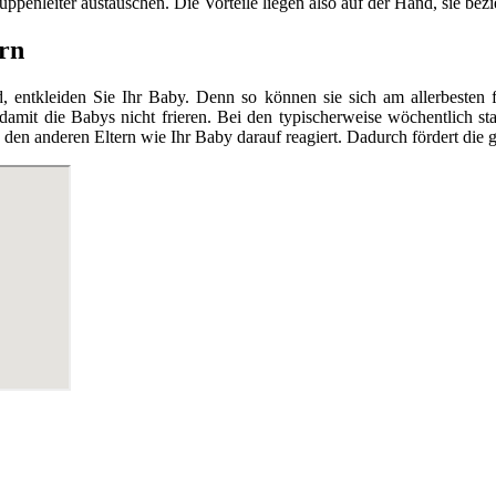
enleiter austauschen. Die Vorteile liegen also auf der Hand, sie bezieh
ern
tkleiden Sie Ihr Baby. Denn so können sie sich am allerbesten fr
 damit die Babys nicht frieren. Bei den typischerweise wöchentlich 
en anderen Eltern wie Ihr Baby darauf reagiert. Dadurch fördert die g