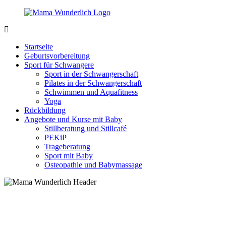
Zurück
zum
Inhalt
MamaWunderlich.de
Mutti
sein
Startseite
ist
Geburtsvorbereitung
wunderbar!
Sport für Schwangere
Sport in der Schwangerschaft
Pilates in der Schwangerschaft
Schwimmen und Aquafitness
Yoga
Rückbildung
Angebote und Kurse mit Baby
Stillberatung und Stillcafé
PEKiP
Trageberatung
Sport mit Baby
Osteopathie und Babymassage