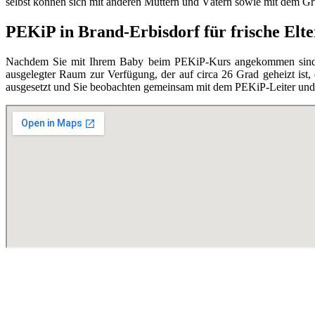
selbst können sich mit anderen Müttern und Vätern sowie mit dem Grupp
PEKiP in Brand-Erbisdorf für frische Elt
Nachdem Sie mit Ihrem Baby beim PEKiP-Kurs angekommen sind, en
ausgelegter Raum zur Verfügung, der auf circa 26 Grad geheizt ist,
ausgesetzt und Sie beobachten gemeinsam mit dem PEKiP-Leiter und d