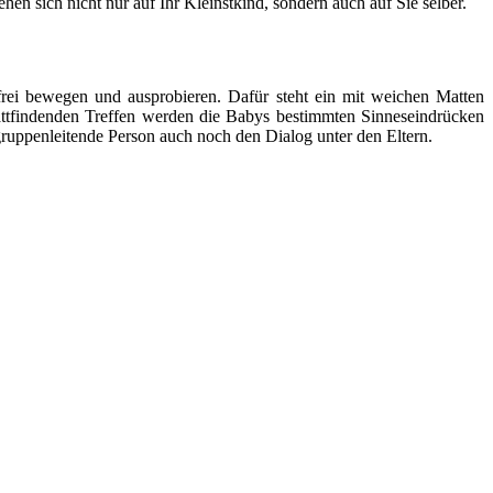
en sich nicht nur auf Ihr Kleinstkind, sondern auch auf Sie selber.
ei bewegen und ausprobieren. Dafür steht ein mit weichen Matten
stattfindenden Treffen werden die Babys bestimmten Sinneseindrücken
ruppenleitende Person auch noch den Dialog unter den Eltern.