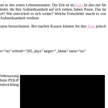
te in den ersten Lebensmonaten. Die Zeit ist im
Kurs
ist also nur für
lieder, die Ihre Aufmerksamkeit auf sich ziehen, haben Pause. Das tut
t? Wie entwickelt es sich weiter? Welche Fortschritte macht es von
d Aufmerksamkeit verdient.
skurse bezuschussen. Bei machen Kassen können Sie den
Kurs
jedoch
le=“no“ refresh=“365_days“ target=“_blank“ meta=“no“
Verbesserung
. Beim PEKiP
sentwicklung