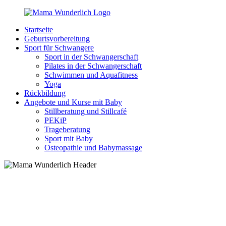
Zurück
zum
Startseite
Inhalt
MamaWunderlich.de
Mutti
Geburtsvorbereitung
sein
Sport für Schwangere
ist
Sport in der Schwangerschaft
wunderbar!
Pilates in der Schwangerschaft
Schwimmen und Aquafitness
Yoga
Rückbildung
Angebote und Kurse mit Baby
Stillberatung und Stillcafé
PEKiP
Trageberatung
Sport mit Baby
Osteopathie und Babymassage