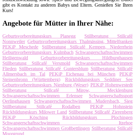
gibt es Kontakt zu anderen Babys und Eltern. Genießen Sie Ihren
Kurs!
Angebote für Mütter in Ihrer Nähe:
Geburtsvorbereitungskurs Planegg
Stillberatung Stillcafé
Nonnweiler
Geburtsvorbereitungskurs Thalmässing, Mittelfranken
PEKiP Meschede
Stillberatung Stillcafé Kempen, Niederrhein
Geburtsvorbereitungskurs Kulmbach
Schwangerschaftsschwimmen
Heiligenwald
Geburtsvorbereitungskurs Hildburghausen
Stillberatung Stillcafé Versmold
Schwangerschaftsschwimmen
Flieden
Stillberatung Stillcafé Guntersblum
Stillberatung Stillcafé
Allmersbach im Tal
PEKiP Eichenau bei München
PEKiP
Steinenbronn (Württemberg)
Rückbildungskurs Seddiner See
Geburtsvorbereitungskurs Nienburg (Weser)
PEKiP Hohenwestedt
Stillberatung Stillcafé Mirow, Mecklenburg
Schwangerschaftsschwimmen Erlensee
Schwangerschaftssport
Oerlinghausen
Schwangerschaftsschwimmen Mudersbach, Sieg
Stillberatung Stillcafé Rodalben
PEKiP Hohnstein
Rückbildungskurs Milower Land
Stillberatung Stillcafé Zierenberg
PEKiP Kösching
Rückbildungskurs Plochingen
Schwangerschaftsschwimmen Itzehoe
Schwangerschaftsschwimmen Großbettlingen
Stillberatung Stillcafé
Moorgrund