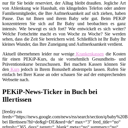
nur für Sie beide reserviert, der Alltag bleibt draußen. Jegliche Art
von Ablenkung wie Haushalt, ein klingelndes Telefon oder andere
Familienmitglieder, die Ihre Aufmerksamkeit auf sich ziehen, haben
Pause. Das tut Ihnen und ihrem Baby sehr gut. Beim PEKiP
konzentrieren Sie sich auf Ihr Baby und beobachten es ganz
intensiv. Wie bewegt es sich fort? Wie entwickelt es sich weiter?
Welche Fortschritte macht es von Woche zu Woche? Sie werden
sehen, dass die Zeit Sie bereichern wird. Schließlich ist Ihr Baby Ihr
kleines Wunder, das Ihre Zuneigung und Aufmerksamkeit verdient.
Aktuell übernehmen leider nur wenige
Krankenkassen
die Kosten
für einen PEKiP-Kurs, da sie vornehmlich Gesundheits- und
Präventionskurse bezuschussen. Bei machen Kassen können Sie
den
Kurs
jedoch in Ihrem Bonusheft abstempeln lassen. Rufen Sie
einfach bei Ihrer Kasse an oder schauen Sie auf der entsprechenden
Webseite nach.
PEKiP-News-Ticker in Buch bei
Illertissen
[feedzy-rss
feeds=“https://news.google.com/news/rss/search/section/q/baby%20
bei Illertissen/?hl=de&gl=DE&ned=de“ max=“3″ feed_title=“no“
refresh=“365_days“ target=“_blank“ meta=“no“ summary=“no“