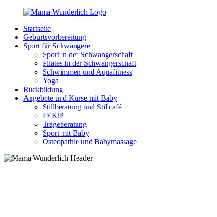
Zurück
zum
Startseite
Inhalt
MamaWunderlich.de
Mutti
Geburtsvorbereitung
sein
Sport für Schwangere
ist
Sport in der Schwangerschaft
wunderbar!
Pilates in der Schwangerschaft
Schwimmen und Aquafitness
Yoga
Rückbildung
Angebote und Kurse mit Baby
Stillberatung und Stillcafé
PEKiP
Trageberatung
Sport mit Baby
Osteopathie und Babymassage