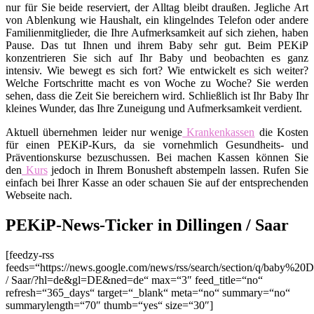
nur für Sie beide reserviert, der Alltag bleibt draußen. Jegliche Art
von Ablenkung wie Haushalt, ein klingelndes Telefon oder andere
Familienmitglieder, die Ihre Aufmerksamkeit auf sich ziehen, haben
Pause. Das tut Ihnen und ihrem Baby sehr gut. Beim PEKiP
konzentrieren Sie sich auf Ihr Baby und beobachten es ganz
intensiv. Wie bewegt es sich fort? Wie entwickelt es sich weiter?
Welche Fortschritte macht es von Woche zu Woche? Sie werden
sehen, dass die Zeit Sie bereichern wird. Schließlich ist Ihr Baby Ihr
kleines Wunder, das Ihre Zuneigung und Aufmerksamkeit verdient.
Aktuell übernehmen leider nur wenige
Krankenkassen
die Kosten
für einen PEKiP-Kurs, da sie vornehmlich Gesundheits- und
Präventionskurse bezuschussen. Bei machen Kassen können Sie
den
Kurs
jedoch in Ihrem Bonusheft abstempeln lassen. Rufen Sie
einfach bei Ihrer Kasse an oder schauen Sie auf der entsprechenden
Webseite nach.
PEKiP-News-Ticker in Dillingen / Saar
[feedzy-rss
feeds=“https://news.google.com/news/rss/search/section/q/baby%20D
/ Saar/?hl=de&gl=DE&ned=de“ max=“3″ feed_title=“no“
refresh=“365_days“ target=“_blank“ meta=“no“ summary=“no“
summarylength=“70″ thumb=“yes“ size=“30″]