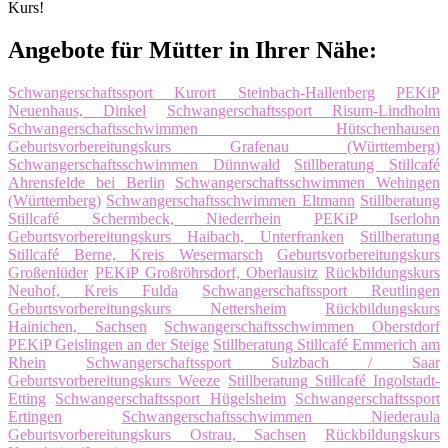
Kurs!
Angebote für Mütter in Ihrer Nähe:
Schwangerschaftssport Kurort Steinbach-Hallenberg
PEKiP
Neuenhaus, Dinkel
Schwangerschaftssport Risum-Lindholm
Schwangerschaftsschwimmen Hütschenhausen
Geburtsvorbereitungskurs Grafenau (Württemberg)
Schwangerschaftsschwimmen Dünnwald
Stillberatung Stillcafé
Ahrensfelde bei Berlin
Schwangerschaftsschwimmen Wehingen
(Württemberg)
Schwangerschaftsschwimmen Eltmann
Stillberatung
Stillcafé Schermbeck, Niederrhein
PEKiP Iserlohn
Geburtsvorbereitungskurs Haibach, Unterfranken
Stillberatung
Stillcafé Berne, Kreis Wesermarsch
Geburtsvorbereitungskurs
Großenlüder
PEKiP Großröhrsdorf, Oberlausitz
Rückbildungskurs
Neuhof, Kreis Fulda
Schwangerschaftssport Reutlingen
Geburtsvorbereitungskurs Nettersheim
Rückbildungskurs
Hainichen, Sachsen
Schwangerschaftsschwimmen Oberstdorf
PEKiP Geislingen an der Steige
Stillberatung Stillcafé Emmerich am
Rhein
Schwangerschaftssport Sulzbach / Saar
Geburtsvorbereitungskurs Weeze
Stillberatung Stillcafé Ingolstadt-
Etting
Schwangerschaftssport Hügelsheim
Schwangerschaftssport
Ertingen
Schwangerschaftsschwimmen Niederaula
Geburtsvorbereitungskurs Ostrau, Sachsen
Rückbildungskurs