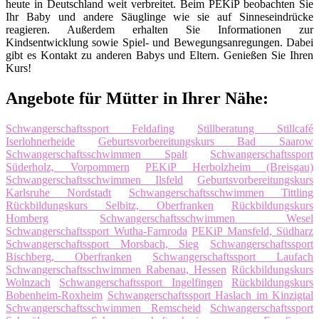
heute in Deutschland weit verbreitet. Beim PEKiP beobachten Sie
Ihr Baby und andere Säuglinge wie sie auf Sinneseindrücke
reagieren. Außerdem erhalten Sie Informationen zur
Kindsentwicklung sowie Spiel- und Bewegungsanregungen. Dabei
gibt es Kontakt zu anderen Babys und Eltern. Genießen Sie Ihren
Kurs!
Angebote für Mütter in Ihrer Nähe:
Schwangerschaftssport Feldafing
Stillberatung Stillcafé
Iserlohnerheide
Geburtsvorbereitungskurs Bad Saarow
Schwangerschaftsschwimmen Spalt
Schwangerschaftssport
Süderholz, Vorpommern
PEKiP Herbolzheim (Breisgau)
Schwangerschaftsschwimmen Ilsfeld
Geburtsvorbereitungskurs
Karlsruhe Nordstadt
Schwangerschaftsschwimmen Tittling
Rückbildungskurs Selbitz, Oberfranken
Rückbildungskurs
Homberg
Schwangerschaftsschwimmen Wesel
Schwangerschaftssport Wutha-Farnroda
PEKiP Mansfeld, Südharz
Schwangerschaftssport Morsbach, Sieg
Schwangerschaftssport
Bischberg, Oberfranken
Schwangerschaftssport Laufach
Schwangerschaftsschwimmen Rabenau, Hessen
Rückbildungskurs
Wolnzach
Schwangerschaftssport Ingelfingen
Rückbildungskurs
Bobenheim-Roxheim
Schwangerschaftssport Haslach im Kinzigtal
Schwangerschaftsschwimmen Remscheid
Schwangerschaftssport