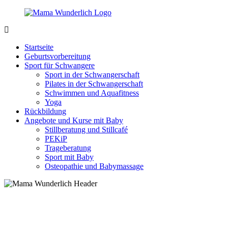
Zurück
zum
Inhalt
MamaWunderlich.de
Mutti
sein
Startseite
ist
Geburtsvorbereitung
wunderbar!
Sport für Schwangere
Sport in der Schwangerschaft
Pilates in der Schwangerschaft
Schwimmen und Aquafitness
Yoga
Rückbildung
Angebote und Kurse mit Baby
Stillberatung und Stillcafé
PEKiP
Trageberatung
Sport mit Baby
Osteopathie und Babymassage