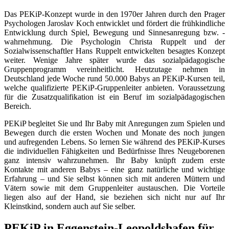
Das PEKiP-Konzept wurde in den 1970er Jahren durch den Prager
Psychologen Jaroslav Koch entwicklet und fördert die frühkindliche
Entwicklung durch Spiel, Bewegung und Sinnesanregung bzw. -
wahrnehmung. Die Psychologin Christa Ruppelt und der
Sozialwissenschaftler Hans Ruppelt entwickelten besagtes Konzept
weiter. Wenige Jahre später wurde das sozialpädagogische
Gruppenprogramm vereinheitlicht. Heutzutage nehmen in
Deutschland jede Woche rund 50.000 Babys an PEKiP-Kursen teil,
welche qualifizierte PEKiP-Gruppenleiter anbieten. Voraussetzung
für die Zusatzqualifikation ist ein Beruf im sozialpädagogischen
Bereich.
PEKiP begleitet Sie und Ihr Baby mit Anregungen zum Spielen und
Bewegen durch die ersten Wochen und Monate des noch jungen
und aufregenden Lebens. So lernen Sie während des PEKiP-Kurses
die individuellen Fähigkeiten und Bedürfnisse Ihres Neugeborenen
ganz intensiv wahrzunehmen. Ihr Baby knüpft zudem erste
Kontakte mit anderen Babys – eine ganz natürliche und wichtige
Erfahrung – und Sie selbst können sich mit anderen Müttern und
Vätern sowie mit dem Gruppenleiter austauschen. Die Vorteile
liegen also auf der Hand, sie beziehen sich nicht nur auf Ihr
Kleinstkind, sondern auch auf Sie selber.
PEKiP in Eggenstein-Leopoldshafen für