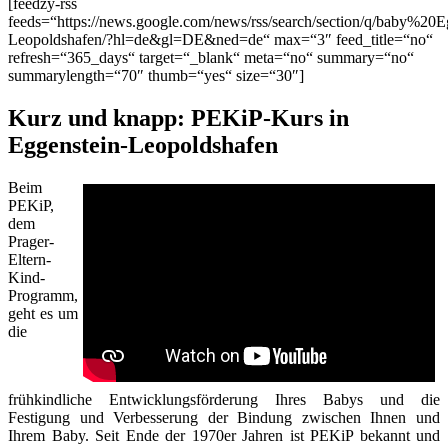
[feedzy-rss
feeds=“https://news.google.com/news/rss/search/section/q/baby%20E
Leopoldshafen/?hl=de&gl=DE&ned=de“ max=“3″ feed_title=“no“
refresh=“365_days“ target=“_blank“ meta=“no“ summary=“no“
summarylength=“70″ thumb=“yes“ size=“30″]
Kurz und knapp: PEKiP-Kurs in
Eggenstein-Leopoldshafen
Beim
PEKiP,
dem
Prager-
Eltern-
Kind-
Programm,
geht es um
die
frühkindliche Entwicklungsförderung Ihres Babys und die
Festigung und Verbesserung der Bindung zwischen Ihnen und
Ihrem Baby. Seit Ende der 1970er Jahren ist PEKiP bekannt und