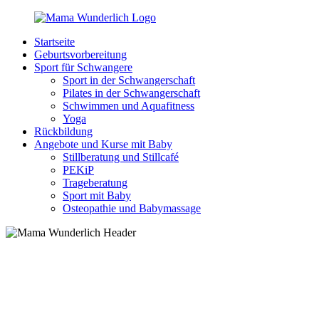
Zurück
zum
Startseite
Inhalt
MamaWunderlich.de
Mutti
Geburtsvorbereitung
sein
Sport für Schwangere
ist
Sport in der Schwangerschaft
wunderbar!
Pilates in der Schwangerschaft
Schwimmen und Aquafitness
Yoga
Rückbildung
Angebote und Kurse mit Baby
Stillberatung und Stillcafé
PEKiP
Trageberatung
Sport mit Baby
Osteopathie und Babymassage