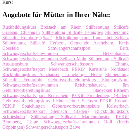
Kurs!
Angebote für Mütter in Ihrer Nähe:
Rückbildungskurs Breisach am Rhein
Stillberatung Stillcafé
Grassau, Chiemgau
Stillberatung Stillcafé Lenggries
Stillberatung
Stillcafé Homburg (Saar)
Rückbildungskurs Tanna bei Schleiz
Stillberatung Stillcafé Herbern, Gemeinde Ascheberg, Kreis
Coesfeld
Schwangerschaftssport Britz
Schwangerschaftsschwimmen Betzenhausen
Schwangerschaftsschwimmen Zell am Main
Stillberatung Stillcafé
Augustusburg
Schwangerschaftssport Ehrang
Schwangerschaftssport Medebach
PEKiP Karlsruhe Nordstadt
Rückbildungskurs Salzhausen, Lüneburger Heide
Stillberatung
Stillcafé Fennpfuhl
Geburtsvorbereitungskurs Stuttgart-Nord
Schwangerschaftsschwimmen Reichertshausen, Ilm
Geburtsvorbereitungskurs Stadecken-Elsheim
Schwangerschaftssport Remscheid
PEKiP Freudenberg (Baden)
Geburtsvorbereitungskurs Lichtenstein / Sachsen
PEKiP Erkrath
PEKiP Spaichingen
Geburtsvorbereitungskurs Kelsterbach
Schwangerschaftssport Steinach (Baden)
Rückbildungskurs
Schriesheim
Stillberatung Stillcafé Marienmünster
PEKiP
Blomberg, Lippe
Schwangerschaftsschwimmen Boll (Kreis
Göppingen)
Schwangerschaftssport Balve