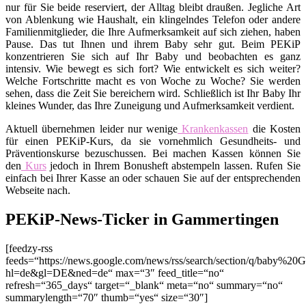
nur für Sie beide reserviert, der Alltag bleibt draußen. Jegliche Art
von Ablenkung wie Haushalt, ein klingelndes Telefon oder andere
Familienmitglieder, die Ihre Aufmerksamkeit auf sich ziehen, haben
Pause. Das tut Ihnen und ihrem Baby sehr gut. Beim PEKiP
konzentrieren Sie sich auf Ihr Baby und beobachten es ganz
intensiv. Wie bewegt es sich fort? Wie entwickelt es sich weiter?
Welche Fortschritte macht es von Woche zu Woche? Sie werden
sehen, dass die Zeit Sie bereichern wird. Schließlich ist Ihr Baby Ihr
kleines Wunder, das Ihre Zuneigung und Aufmerksamkeit verdient.
Aktuell übernehmen leider nur wenige
Krankenkassen
die Kosten
für einen PEKiP-Kurs, da sie vornehmlich Gesundheits- und
Präventionskurse bezuschussen. Bei machen Kassen können Sie
den
Kurs
jedoch in Ihrem Bonusheft abstempeln lassen. Rufen Sie
einfach bei Ihrer Kasse an oder schauen Sie auf der entsprechenden
Webseite nach.
PEKiP-News-Ticker in Gammertingen
[feedzy-rss
feeds=“https://news.google.com/news/rss/search/section/q/baby%20
hl=de&gl=DE&ned=de“ max=“3″ feed_title=“no“
refresh=“365_days“ target=“_blank“ meta=“no“ summary=“no“
summarylength=“70″ thumb=“yes“ size=“30″]