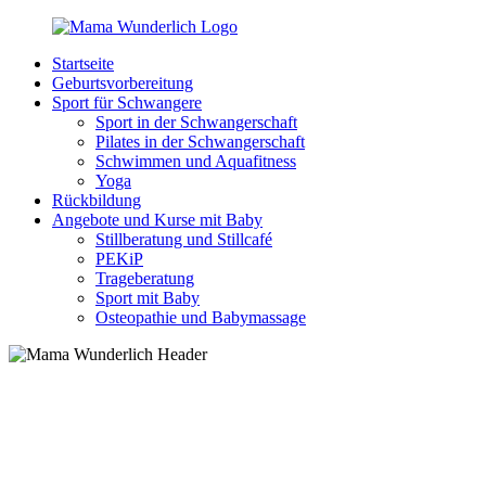
Zurück
zum
Startseite
Inhalt
MamaWunderlich.de
Mutti
Geburtsvorbereitung
sein
Sport für Schwangere
ist
Sport in der Schwangerschaft
wunderbar!
Pilates in der Schwangerschaft
Schwimmen und Aquafitness
Yoga
Rückbildung
Angebote und Kurse mit Baby
Stillberatung und Stillcafé
PEKiP
Trageberatung
Sport mit Baby
Osteopathie und Babymassage