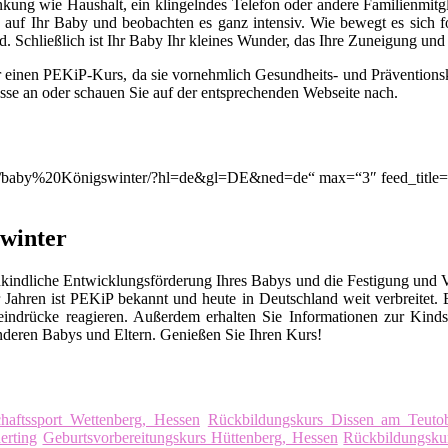
lenkung wie Haushalt, ein klingelndes Telefon oder andere Familienmitg
auf Ihr Baby und beobachten es ganz intensiv. Wie bewegt es sich for
. Schließlich ist Ihr Baby Ihr kleines Wunder, das Ihre Zuneigung un
r einen PEKiP-Kurs, da sie vornehmlich Gesundheits- und Prävention
asse an oder schauen Sie auf der entsprechenden Webseite nach.
ion/q/baby%20Königswinter/?hl=de&gl=DE&ned=de“ max=“3″ feed_titl
winter
kindliche Entwicklungsförderung Ihres Babys und die Festigung und 
Jahren ist PEKiP bekannt und heute in Deutschland weit verbreitet
eindrücke reagieren. Außerdem erhalten Sie Informationen zur Kind
deren Babys und Eltern. Genießen Sie Ihren Kurs!
haftssport Wettenberg, Hessen
Rückbildungskurs Dissen am Teuto
erting
Geburtsvorbereitungskurs Hüttenberg, Hessen
Rückbildungsku