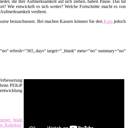
lieder, die Ihre Aufmerksamkeit auf sich ziehen, haben Pause. Das tut
t? Wie entwickelt es sich weiter? Welche Fortschritte macht es von
d Aufmerksamkeit verdient.
skurse bezuschussen. Bei machen Kassen können Sie den
Kurs
jedoch
e=“no“ refresh=“365_days“ target=“_blank“ meta=“no“ summary=“no“
Verbesserung
. Beim PEKiP
sentwicklung
burger Wald
rs Rohrdorf,