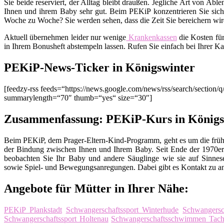
Sie beide reserviert, der Alltag bleibt draußen. Jegliche Art von Ab
Ihnen und ihrem Baby sehr gut. Beim PEKiP konzentrieren Sie sich 
Woche zu Woche? Sie werden sehen, dass die Zeit Sie bereichern wird
Aktuell übernehmen leider nur wenige
Krankenkassen
die Kosten fü
in Ihrem Bonusheft abstempeln lassen. Rufen Sie einfach bei Ihrer K
PEKiP-News-Ticker in Königswinter
[feedzy-rss feeds=“https://news.google.com/news/rss/search/sect
summarylength=“70″ thumb=“yes“ size=“30″]
Zusammenfassung: PEKiP-Kurs in Königs
Beim PEKiP, dem Prager-Eltern-Kind-Programm, geht es um die früh
der Bindung zwischen Ihnen und Ihrem Baby. Seit Ende der 1970er 
beobachten Sie Ihr Baby und andere Säuglinge wie sie auf Sinnes
sowie Spiel- und Bewegungsanregungen. Dabei gibt es Kontakt zu an
Angebote für Mütter in Ihrer Nähe:
PEKiP Plankstadt
Schwangerschaftssport Winterhude
Schwangersc
Schwangerschaftssport Holtenau
Schwangerschaftsschwimmen Tach