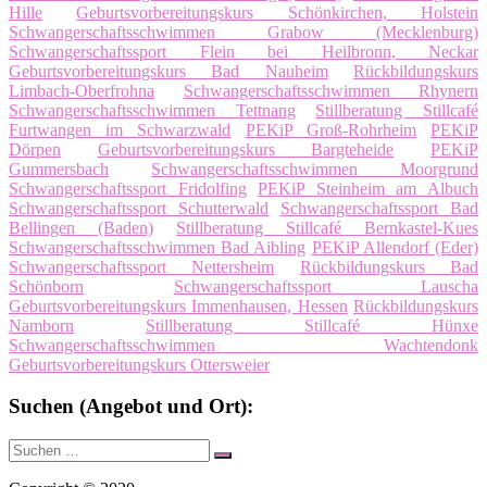
Hille
Geburtsvorbereitungskurs Schönkirchen, Holstein
Schwangerschaftsschwimmen Grabow (Mecklenburg)
Schwangerschaftssport Flein bei Heilbronn, Neckar
Geburtsvorbereitungskurs Bad Nauheim
Rückbildungskurs
Limbach-Oberfrohna
Schwangerschaftsschwimmen Rhynern
Schwangerschaftsschwimmen Tettnang
Stillberatung Stillcafé
Furtwangen im Schwarzwald
PEKiP Groß-Rohrheim
PEKiP
Dörpen
Geburtsvorbereitungskurs Bargteheide
PEKiP
Gummersbach
Schwangerschaftsschwimmen Moorgrund
Schwangerschaftssport Fridolfing
PEKiP Steinheim am Albuch
Schwangerschaftssport Schutterwald
Schwangerschaftssport Bad
Bellingen (Baden)
Stillberatung Stillcafé Bernkastel-Kues
Schwangerschaftsschwimmen Bad Aibling
PEKiP Allendorf (Eder)
Schwangerschaftssport Nettersheim
Rückbildungskurs Bad
Schönborn
Schwangerschaftssport Lauscha
Geburtsvorbereitungskurs Immenhausen, Hessen
Rückbildungskurs
Namborn
Stillberatung Stillcafé Hünxe
Schwangerschaftsschwimmen Wachtendonk
Geburtsvorbereitungskurs Ottersweier
Suchen (Angebot und Ort):
Suche
Suchen
nach: