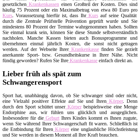
gesetzlichen
Krankenkassen
einen Großteil der Kosten. Dies sind
häufig 75 Prozent oder ein Maximalbetrag von etwa 80 Euro pro
Kurs
. Voraussetzung hierfür ist, dass Ihr
Kurs
auf seine Qualität
durch die Zentrale Prüfstelle Prävention geprüft wurde und Sie
mindestens 80 Prozent der Termine wahrgenommen haben. Sollten
Sie einmal krank sein, können Sie diese Stunde selbstverständlich
nachholen. Manche Kassen bieten auch Bonusprogramme und
übernehmen einmal jährlich Kosten, die sonst nicht getragen
werden. Auf der Webseite Ihrer
Krankenkasse
finden Sie gezielt
anerkannte Sport- bzw. Gesundheitskurse in Ihrer Nähe. Nicht
fündig geworden? Rufen Sie Ihre
Krankenkasse
einfach direkt an.
Lieber früh als spät zum
Schwangerensport
Sport hat, unabhängig davon, ob Sie schwanger sind oder nicht,
eine Vielzahl positiver Effekte auf Sie und Ihren
Körper
. Denn
durch den Sport schüttet unser
Körper
beispielsweise eine Menge
Endorphine aus, wir fühlen uns glücklich und ausgeglichen.
Insbesondere für die
Geburt
Ihres Kindes kommt es Ihnen zugute,
wenn Sie während Ihrer Schwangerschaft fit waren. Schließlich ist
die Entbindung für Ihren
Körper
eine unglaubliche Höchstleistung
und Sie werden in diesem Moment all Ihre Kraft brauchen.