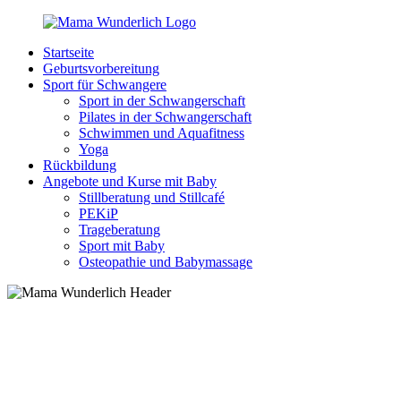
Zurück
zum
Startseite
Inhalt
MamaWunderlich.de
Mutti
Geburtsvorbereitung
sein
Sport für Schwangere
ist
Sport in der Schwangerschaft
wunderbar!
Pilates in der Schwangerschaft
Schwimmen und Aquafitness
Yoga
Rückbildung
Angebote und Kurse mit Baby
Stillberatung und Stillcafé
PEKiP
Trageberatung
Sport mit Baby
Osteopathie und Babymassage