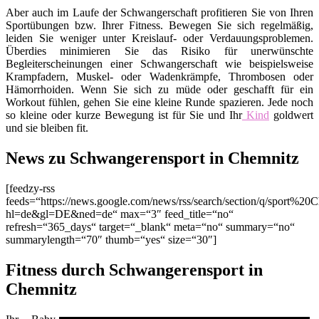
Aber auch im Laufe der Schwangerschaft profitieren Sie von Ihren
Sportübungen bzw. Ihrer Fitness. Bewegen Sie sich regelmäßig,
leiden Sie weniger unter Kreislauf- oder Verdauungsproblemen.
Überdies minimieren Sie das Risiko für unerwünschte
Begleiterscheinungen einer Schwangerschaft wie beispielsweise
Krampfadern, Muskel- oder Wadenkrämpfe, Thrombosen oder
Hämorrhoiden. Wenn Sie sich zu müde oder geschafft für ein
Workout fühlen, gehen Sie eine kleine Runde spazieren. Jede noch
so kleine oder kurze Bewegung ist für Sie und Ihr
Kind
goldwert
und sie bleiben fit.
News zu Schwangerensport in Chemnitz
[feedzy-rss
feeds=“https://news.google.com/news/rss/search/section/q/sport%20C
hl=de&gl=DE&ned=de“ max=“3″ feed_title=“no“
refresh=“365_days“ target=“_blank“ meta=“no“ summary=“no“
summarylength=“70″ thumb=“yes“ size=“30″]
Fitness durch Schwangerensport in
Chemnitz