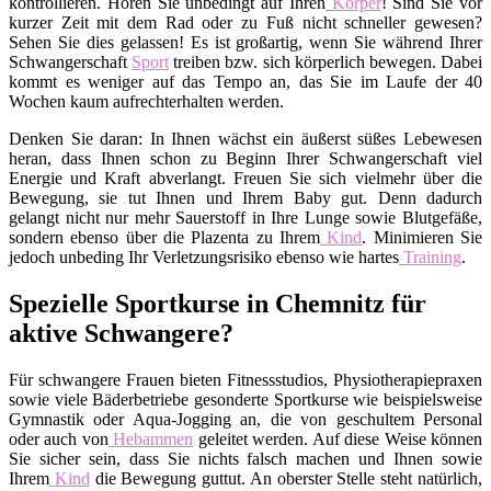
kontrollieren. Hören Sie unbedingt auf Ihren
Körper
! Sind Sie vor
kurzer Zeit mit dem Rad oder zu Fuß nicht schneller gewesen?
Sehen Sie dies gelassen! Es ist großartig, wenn Sie während Ihrer
Schwangerschaft
Sport
treiben bzw. sich körperlich bewegen. Dabei
kommt es weniger auf das Tempo an, das Sie im Laufe der 40
Wochen kaum aufrechterhalten werden.
Denken Sie daran: In Ihnen wächst ein äußerst süßes Lebewesen
heran, dass Ihnen schon zu Beginn Ihrer Schwangerschaft viel
Energie und Kraft abverlangt. Freuen Sie sich vielmehr über die
Bewegung, sie tut Ihnen und Ihrem Baby gut. Denn dadurch
gelangt nicht nur mehr Sauerstoff in Ihre Lunge sowie Blutgefäße,
sondern ebenso über die Plazenta zu Ihrem
Kind
. Minimieren Sie
jedoch unbeding Ihr Verletzungsrisiko ebenso wie hartes
Training
.
Spezielle Sportkurse in Chemnitz für
aktive Schwangere?
Für schwangere Frauen bieten Fitnessstudios, Physiotherapiepraxen
sowie viele Bäderbetriebe gesonderte Sportkurse wie beispielsweise
Gymnastik oder Aqua-Jogging an, die von geschultem Personal
oder auch von
Hebammen
geleitet werden. Auf diese Weise können
Sie sicher sein, dass Sie nichts falsch machen und Ihnen sowie
Ihrem
Kind
die Bewegung guttut. An oberster Stelle steht natürlich,