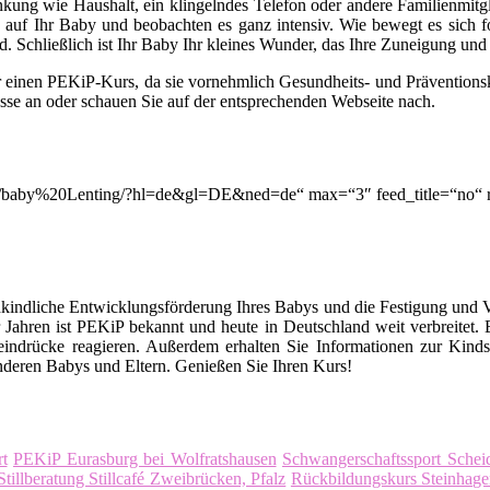
lenkung wie Haushalt, ein klingelndes Telefon oder andere Familienmitg
auf Ihr Baby und beobachten es ganz intensiv. Wie bewegt es sich for
. Schließlich ist Ihr Baby Ihr kleines Wunder, das Ihre Zuneigung un
r einen PEKiP-Kurs, da sie vornehmlich Gesundheits- und Prävention
asse an oder schauen Sie auf der entsprechenden Webseite nach.
ion/q/baby%20Lenting/?hl=de&gl=DE&ned=de“ max=“3″ feed_title=“no
kindliche Entwicklungsförderung Ihres Babys und die Festigung und 
Jahren ist PEKiP bekannt und heute in Deutschland weit verbreitet
eindrücke reagieren. Außerdem erhalten Sie Informationen zur Kind
deren Babys und Eltern. Genießen Sie Ihren Kurs!
t
PEKiP Eurasburg bei Wolfratshausen
Schwangerschaftssport Schei
Stillberatung Stillcafé Zweibrücken, Pfalz
Rückbildungskurs Steinhage