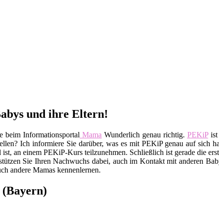
abys und ihre Eltern!
e beim Informationsportal
Mama
Wunderlich genau richtig.
PEKiP
ist
llen? Ich informiere Sie darüber, was es mit PEKiP genau auf sich hat
l ist, an einem PEKiP-Kurs teilzunehmen. Schließlich ist gerade die er
erstützen Sie Ihren Nachwuchs dabei, auch im Kontakt mit anderen Bab
auch andere Mamas kennenlernen.
 (Bayern)