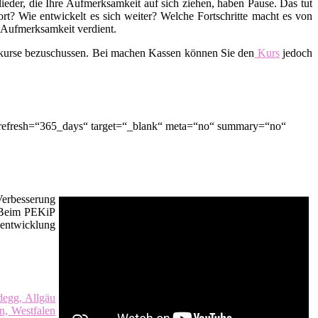
lieder, die Ihre Aufmerksamkeit auf sich ziehen, haben Pause. Das tut
t? Wie entwickelt es sich weiter? Welche Fortschritte macht es von
d Aufmerksamkeit verdient.
skurse bezuschussen. Bei machen Kassen können Sie den
Kurs
jedoch
“ refresh=“365_days“ target=“_blank“ meta=“no“ summary=“no“
Verbesserung
. Beim PEKiP
sentwicklung
degg, Allgäu
n, Westfalen