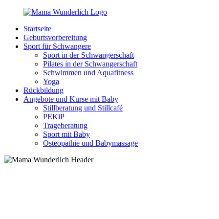
Zurück
zum
Startseite
Inhalt
MamaWunderlich.de
Mutti
Geburtsvorbereitung
sein
Sport für Schwangere
ist
Sport in der Schwangerschaft
wunderbar!
Pilates in der Schwangerschaft
Schwimmen und Aquafitness
Yoga
Rückbildung
Angebote und Kurse mit Baby
Stillberatung und Stillcafé
PEKiP
Trageberatung
Sport mit Baby
Osteopathie und Babymassage