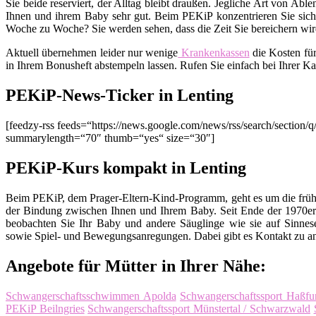
Sie beide reserviert, der Alltag bleibt draußen. Jegliche Art von Ab
Ihnen und ihrem Baby sehr gut. Beim PEKiP konzentrieren Sie sich 
Woche zu Woche? Sie werden sehen, dass die Zeit Sie bereichern wird
Aktuell übernehmen leider nur wenige
Krankenkassen
die Kosten fü
in Ihrem Bonusheft abstempeln lassen. Rufen Sie einfach bei Ihrer K
PEKiP-News-Ticker in Lenting
[feedzy-rss feeds=“https://news.google.com/news/rss/search/sect
summarylength=“70″ thumb=“yes“ size=“30″]
PEKiP-Kurs kompakt in Lenting
Beim PEKiP, dem Prager-Eltern-Kind-Programm, geht es um die früh
der Bindung zwischen Ihnen und Ihrem Baby. Seit Ende der 1970er 
beobachten Sie Ihr Baby und andere Säuglinge wie sie auf Sinnes
sowie Spiel- und Bewegungsanregungen. Dabei gibt es Kontakt zu an
Angebote für Mütter in Ihrer Nähe:
Schwangerschaftsschwimmen Apolda
Schwangerschaftssport Haßfur
PEKiP Beilngries
Schwangerschaftssport Münstertal / Schwarzwald