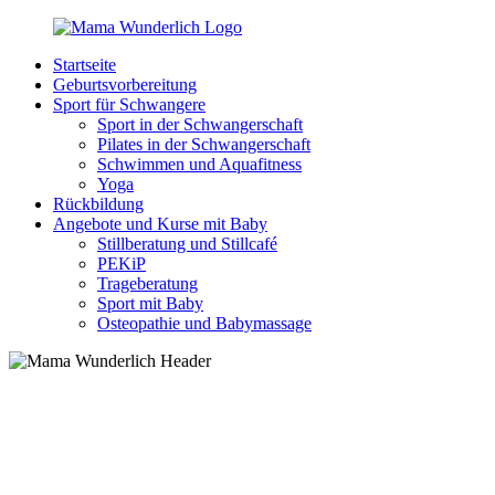
Zurück
zum
Startseite
Inhalt
MamaWunderlich.de
Mutti
Geburtsvorbereitung
sein
Sport für Schwangere
ist
Sport in der Schwangerschaft
wunderbar!
Pilates in der Schwangerschaft
Schwimmen und Aquafitness
Yoga
Rückbildung
Angebote und Kurse mit Baby
Stillberatung und Stillcafé
PEKiP
Trageberatung
Sport mit Baby
Osteopathie und Babymassage