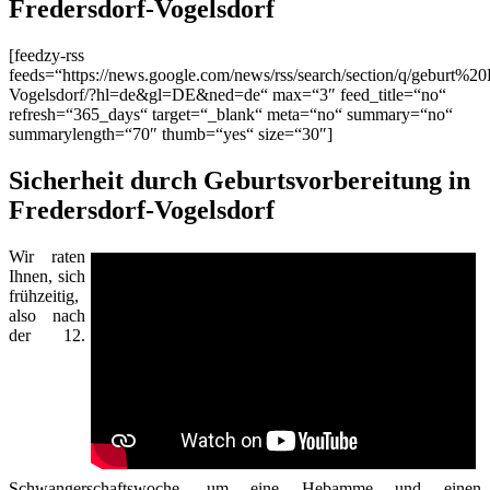
Fredersdorf-Vogelsdorf
[feedzy-rss
feeds=“https://news.google.com/news/rss/search/section/q/geburt%20
Vogelsdorf/?hl=de&gl=DE&ned=de“ max=“3″ feed_title=“no“
refresh=“365_days“ target=“_blank“ meta=“no“ summary=“no“
summarylength=“70″ thumb=“yes“ size=“30″]
Sicherheit durch Geburtsvorbereitung in
Fredersdorf-Vogelsdorf
Wir raten
Ihnen, sich
frühzeitig,
also nach
der 12.
Schwangerschaftswoche, um eine Hebamme und einen