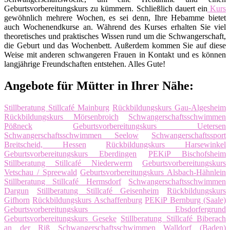
Geburtsvorbereitungskurs zu kümmern. Schließlich dauert ein
Kurs
gewöhnlich mehrere Wochen, es sei denn, Ihre Hebamme bietet
auch Wochenendkurse an. Während des Kurses erhalten Sie viel
theoretisches und praktisches Wissen rund um die Schwangerschaft,
die Geburt und das Wochenbett. Außerdem kommen Sie auf diese
Weise mit anderen schwangeren Frauen in Kontakt und es können
langjährige Freundschaften entstehen. Alles Gute!
Angebote für Mütter in Ihrer Nähe:
Stillberatung Stillcafé Mainburg
Rückbildungskurs Gau-Algesheim
Rückbildungskurs Mörsenbroich
Schwangerschaftsschwimmen
Pößneck
Geburtsvorbereitungskurs Uetersen
Schwangerschaftsschwimmen Seelow
Schwangerschaftssport
Breitscheid, Hessen
Rückbildungskurs Harsewinkel
Geburtsvorbereitungskurs Eberdingen
PEKiP Bischofsheim
Stillberatung Stillcafé Niederwerrn
Geburtsvorbereitungskurs
Vetschau / Spreewald
Geburtsvorbereitungskurs Alsbach-Hähnlein
Stillberatung Stillcafé Hermsdorf
Schwangerschaftsschwimmen
Dargun
Stillberatung Stillcafé Geisenheim
Rückbildungskurs
Gifhorn
Rückbildungskurs Aschaffenburg
PEKiP Bernburg (Saale)
Geburtsvorbereitungskurs Ebsdorfergrund
Geburtsvorbereitungskurs Geseke
Stillberatung Stillcafé Biberach
an der Riß
Schwangerschaftsschwimmen Walldorf (Baden)