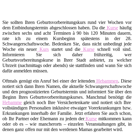
Sie sollten Ihren Geburtsvorbereitungskurs rund vier Wochen vor
dem Entbindungstermin abgeschlossen haben. Da die
Kurse
häufig
zwischen sechs und acht Terminen à 90 bis 120 Minuten dauern,
rate ich zu einem Kursbeginn spätestens in der 28.
Schwangerschaftswoche. Bedenken Sie, dass nicht unbedingt jede
Woche ein neuer
Kurs
startet und die
Kurse
schnell voll sind.
Informieren Sie sich daher frühzeitig, wer
Geburtsvorbereitungskurse in Ihrer Stadt anbietet, zu welcher
Uhrzeit (nachmittags oder abends) sie stattfinden und wann Sie sich
dafür anmelden müssen.
Oftmals genügt ein Anruf bei einer der leitenden
Hebammen
. Diese
notiert sich dann Ihren Namen, die aktuelle Schwangerschaftswoche
und den prognostizierten Geburtstermin und informiert Sie über den
Beginn Ihres Geburtsvorbereitungskurses. Manchmal benötigt die
Hebamme
gleich noch Ihre Versichertenkarte und notiert sich Ihre
vollständigen Personalien inklusive etwaiger Vorerkrankungen bzw.
Erkrankungen innerhalb der Familie. Jetzt erfahren Sie auch schon,
ob Ihr Partner oder Ehemann zu jedem der
Kurse
mitkommen kann
oder ob es – wie mancherorts – einzelen Veranstaltungen gibt, in
denen ganz offen nur mit den werdenen Mamas gearbeitet wird.