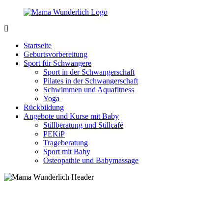
Zurück
zum
Inhalt
MamaWunderlich.de
Mutti
sein
Startseite
ist
Geburtsvorbereitung
wunderbar!
Sport für Schwangere
Sport in der Schwangerschaft
Pilates in der Schwangerschaft
Schwimmen und Aquafitness
Yoga
Rückbildung
Angebote und Kurse mit Baby
Stillberatung und Stillcafé
PEKiP
Trageberatung
Sport mit Baby
Osteopathie und Babymassage