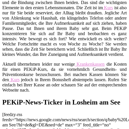
und die Bindung zwischen Ihnen beiden. Das sind die wichtigsten
Elemente in den ersten Lebensmonaten. Die Zeit ist im
Kurs
ist also
nur für Sie beide reserviert, der Alltag bleibt draußen. Jegliche Art
von Ablenkung wie Haushalt, ein klingelndes Telefon oder andere
Familienmitglieder, die Ihre Aufmerksamkeit auf sich ziehen, haben
Pause. Das tut Ihnen und ihrem Baby sehr gut. Beim PEKiP
konzentrieren Sie sich auf Ihr Baby und beobachten es ganz
intensiv. Wie bewegt es sich fort? Wie entwickelt es sich weiter?
Welche Fortschritte macht es von Woche zu Woche? Sie werden
sehen, dass die Zeit Sie bereichern wird. Schließlich ist Ihr Baby Ihr
kleines Wunder, das Ihre Zuneigung und Aufmerksamkeit verdient.
Aktuell übernehmen leider nur wenige
Krankenkassen
die Kosten
für einen PEKiP-Kurs, da sie vornehmlich Gesundheits- und
Präventionskurse bezuschussen. Bei machen Kassen können Sie
den
Kurs
jedoch in Ihrem Bonusheft abstempeln lassen. Rufen Sie
einfach bei Ihrer Kasse an oder schauen Sie auf der entsprechenden
Webseite nach.
PEKiP-News-Ticker in Losheim am See
[feedzy-rss
feeds=“https://news.google.com/news/rss/search/section/q/baby%20
am See/?hl=de&gl=DE&ned=de“ max=“3″ feed_title=“no“