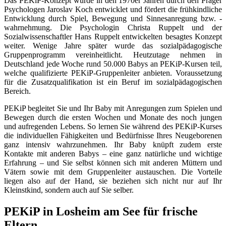
Das PEKiP-Konzept wurde in den 1970er Jahren durch den Prager
Psychologen Jaroslav Koch entwicklet und fördert die frühkindliche
Entwicklung durch Spiel, Bewegung und Sinnesanregung bzw. -
wahrnehmung. Die Psychologin Christa Ruppelt und der
Sozialwissenschaftler Hans Ruppelt entwickelten besagtes Konzept
weiter. Wenige Jahre später wurde das sozialpädagogische
Gruppenprogramm vereinheitlicht. Heutzutage nehmen in
Deutschland jede Woche rund 50.000 Babys an PEKiP-Kursen teil,
welche qualifizierte PEKiP-Gruppenleiter anbieten. Voraussetzung
für die Zusatzqualifikation ist ein Beruf im sozialpädagogischen
Bereich.
PEKiP begleitet Sie und Ihr Baby mit Anregungen zum Spielen und
Bewegen durch die ersten Wochen und Monate des noch jungen
und aufregenden Lebens. So lernen Sie während des PEKiP-Kurses
die individuellen Fähigkeiten und Bedürfnisse Ihres Neugeborenen
ganz intensiv wahrzunehmen. Ihr Baby knüpft zudem erste
Kontakte mit anderen Babys – eine ganz natürliche und wichtige
Erfahrung – und Sie selbst können sich mit anderen Müttern und
Vätern sowie mit dem Gruppenleiter austauschen. Die Vorteile
liegen also auf der Hand, sie beziehen sich nicht nur auf Ihr
Kleinstkind, sondern auch auf Sie selber.
PEKiP in Losheim am See für frische
Eltern