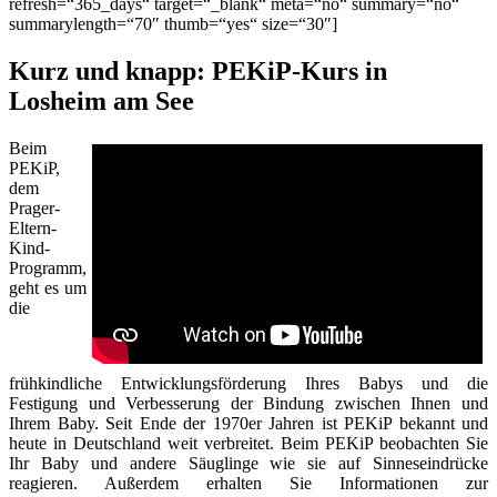
refresh=“365_days“ target=“_blank“ meta=“no“ summary=“no“
summarylength=“70″ thumb=“yes“ size=“30″]
Kurz und knapp: PEKiP-Kurs in
Losheim am See
Beim
PEKiP,
dem
Prager-
Eltern-
Kind-
Programm,
geht es um
die
frühkindliche Entwicklungsförderung Ihres Babys und die
Festigung und Verbesserung der Bindung zwischen Ihnen und
Ihrem Baby. Seit Ende der 1970er Jahren ist PEKiP bekannt und
heute in Deutschland weit verbreitet. Beim PEKiP beobachten Sie
Ihr Baby und andere Säuglinge wie sie auf Sinneseindrücke
reagieren. Außerdem erhalten Sie Informationen zur