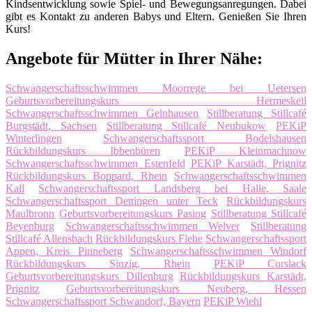
Kindsentwicklung sowie Spiel- und Bewegungsanregungen. Dabei
gibt es Kontakt zu anderen Babys und Eltern. Genießen Sie Ihren
Kurs!
Angebote für Mütter in Ihrer Nähe:
Schwangerschaftsschwimmen Moorrege bei Uetersen
Geburtsvorbereitungskurs Hermeskeil
Schwangerschaftsschwimmen Gelnhausen
Stillberatung Stillcafé
Burgstädt, Sachsen
Stillberatung Stillcafé Neubukow
PEKiP
Winterlingen
Schwangerschaftssport Bodelshausen
Rückbildungskurs Ibbenbüren
PEKiP Kleinmachnow
Schwangerschaftsschwimmen Estenfeld
PEKiP Karstädt, Prignitz
Rückbildungskurs Boppard, Rhein
Schwangerschaftsschwimmen
Kall
Schwangerschaftssport Landsberg bei Halle, Saale
Schwangerschaftssport Dettingen unter Teck
Rückbildungskurs
Maulbronn
Geburtsvorbereitungskurs Pasing
Stillberatung Stillcafé
Beyenburg
Schwangerschaftsschwimmen Welver
Stillberatung
Stillcafé Allensbach
Rückbildungskurs Flehe
Schwangerschaftssport
Appen, Kreis Pinneberg
Schwangerschaftsschwimmen Windorf
Rückbildungskurs Sinzig, Rhein
PEKiP Curslack
Geburtsvorbereitungskurs Dillenburg
Rückbildungskurs Karstädt,
Prignitz
Geburtsvorbereitungskurs Neuberg, Hessen
Schwangerschaftssport Schwandorf, Bayern
PEKiP Wiehl