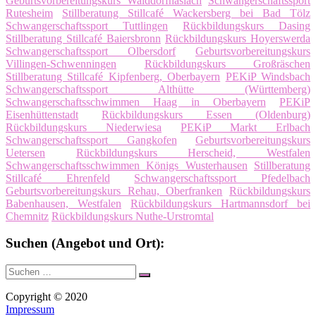
Geburtsvorbereitungskurs Walddorfhäslach
Schwangerschaftssport
Rutesheim
Stillberatung Stillcafé Wackersberg bei Bad Tölz
Schwangerschaftssport Tuttlingen
Rückbildungskurs Dasing
Stillberatung Stillcafé Baiersbronn
Rückbildungskurs Hoyerswerda
Schwangerschaftssport Olbersdorf
Geburtsvorbereitungskurs
Villingen-Schwenningen
Rückbildungskurs Großräschen
Stillberatung Stillcafé Kipfenberg, Oberbayern
PEKiP Windsbach
Schwangerschaftssport Althütte (Württemberg)
Schwangerschaftsschwimmen Haag in Oberbayern
PEKiP
Eisenhüttenstadt
Rückbildungskurs Essen (Oldenburg)
Rückbildungskurs Niederwiesa
PEKiP Markt Erlbach
Schwangerschaftssport Gangkofen
Geburtsvorbereitungskurs
Uetersen
Rückbildungskurs Herscheid, Westfalen
Schwangerschaftsschwimmen Königs Wusterhausen
Stillberatung
Stillcafé Ehrenfeld
Schwangerschaftssport Pfedelbach
Geburtsvorbereitungskurs Rehau, Oberfranken
Rückbildungskurs
Babenhausen, Westfalen
Rückbildungskurs Hartmannsdorf bei
Chemnitz
Rückbildungskurs Nuthe-Urstromtal
Suchen (Angebot und Ort):
Suche
Suchen
nach:
Copyright © 2020
Impressum