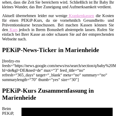
sehen, dass die Zeit Sie bereichern wird. Schließlich ist Ihr Baby Ihr
kleines Wunder, das Ihre Zuneigung und Aufmerksamkeit verdient.
Aktuell übernehmen leider nur wenige
Krankenkassen
die Kosten
für einen PEKiP-Kurs, da sie vornehmlich Gesundheits- und
Präventionskurse bezuschussen. Bei machen Kassen können Sie
den
Kurs
jedoch in Ihrem Bonusheft abstempeln lassen. Rufen Sie
einfach bei Ihrer Kasse an oder schauen Sie auf der entsprechenden
Webseite nach.
PEKiP-News-Ticker in Marienheide
[feedzy-rss
feeds=“https://news.google.com/news/rss/search/section/q/baby%20M
hl=de&gl=DE&ned=de“ max=“3″ feed_title=“no“
refresh=“365_days“ target=“_blank“ meta=“no“ summary=“no“
summarylength=“70″ thumb=“yes“ size=“30″]
PEKiP-Kurs Zusammenfassung in
Marienheide
Beim
PEKiP,