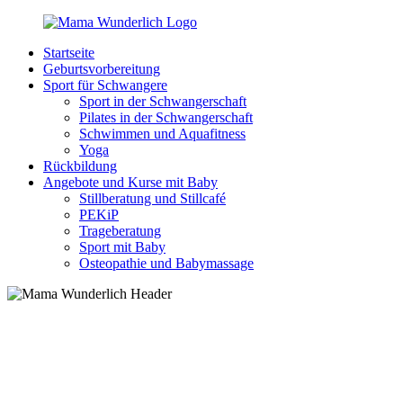
Zurück
zum
Startseite
Inhalt
MamaWunderlich.de
Mutti
Geburtsvorbereitung
sein
Sport für Schwangere
ist
Sport in der Schwangerschaft
wunderbar!
Pilates in der Schwangerschaft
Schwimmen und Aquafitness
Yoga
Rückbildung
Angebote und Kurse mit Baby
Stillberatung und Stillcafé
PEKiP
Trageberatung
Sport mit Baby
Osteopathie und Babymassage