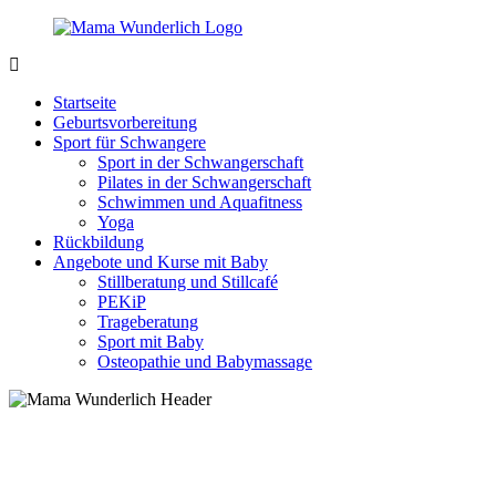
Zurück
zum
Inhalt
MamaWunderlich.de
Mutti
sein
Startseite
ist
Geburtsvorbereitung
wunderbar!
Sport für Schwangere
Sport in der Schwangerschaft
Pilates in der Schwangerschaft
Schwimmen und Aquafitness
Yoga
Rückbildung
Angebote und Kurse mit Baby
Stillberatung und Stillcafé
PEKiP
Trageberatung
Sport mit Baby
Osteopathie und Babymassage