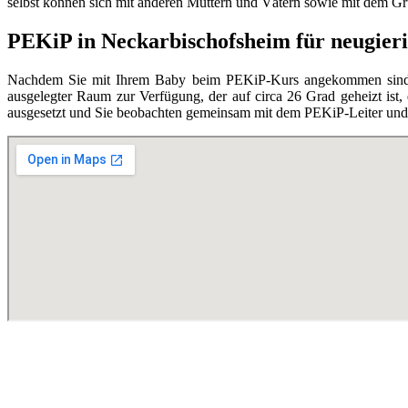
selbst können sich mit anderen Müttern und Vätern sowie mit dem Grupp
PEKiP in Neckarbischofsheim für neugieri
Nachdem Sie mit Ihrem Baby beim PEKiP-Kurs angekommen sind, en
ausgelegter Raum zur Verfügung, der auf circa 26 Grad geheizt ist,
ausgesetzt und Sie beobachten gemeinsam mit dem PEKiP-Leiter und d