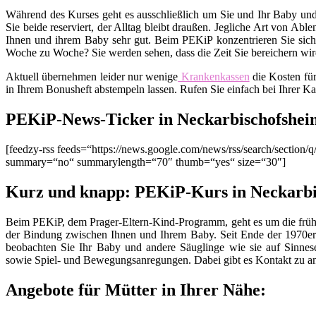
Während des Kurses geht es ausschließlich um Sie und Ihr Baby und
Sie beide reserviert, der Alltag bleibt draußen. Jegliche Art von Ab
Ihnen und ihrem Baby sehr gut. Beim PEKiP konzentrieren Sie sich 
Woche zu Woche? Sie werden sehen, dass die Zeit Sie bereichern wird
Aktuell übernehmen leider nur wenige
Krankenkassen
die Kosten fü
in Ihrem Bonusheft abstempeln lassen. Rufen Sie einfach bei Ihrer K
PEKiP-News-Ticker in Neckarbischofshei
[feedzy-rss feeds=“https://news.google.com/news/rss/search/sect
summary=“no“ summarylength=“70″ thumb=“yes“ size=“30″]
Kurz und knapp: PEKiP-Kurs in Neckarbi
Beim PEKiP, dem Prager-Eltern-Kind-Programm, geht es um die früh
der Bindung zwischen Ihnen und Ihrem Baby. Seit Ende der 1970er 
beobachten Sie Ihr Baby und andere Säuglinge wie sie auf Sinnes
sowie Spiel- und Bewegungsanregungen. Dabei gibt es Kontakt zu an
Angebote für Mütter in Ihrer Nähe: