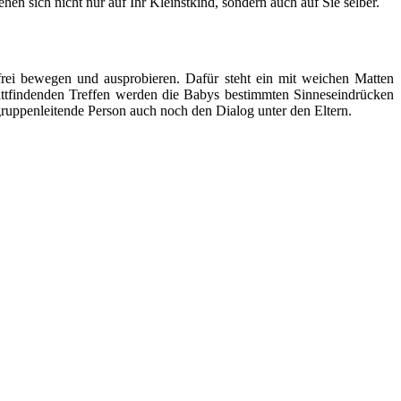
en sich nicht nur auf Ihr Kleinstkind, sondern auch auf Sie selber.
ei bewegen und ausprobieren. Dafür steht ein mit weichen Matten
stattfindenden Treffen werden die Babys bestimmten Sinneseindrücken
ruppenleitende Person auch noch den Dialog unter den Eltern.