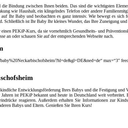
 die Bindung zwischen Ihnen beiden. Das sind die wichtigsten Elemen
lenkung wie Haushalt, ein klingelndes Telefon oder andere Familienmitg
auf Ihr Baby und beobachten es ganz intensiv. Wie bewegt es sich for
. Schließlich ist Ihr Baby Ihr kleines Wunder, das Ihre Zuneigung un
r einen PEKiP-Kurs, da sie vornehmlich Gesundheits- und Prävention
asse an oder schauen Sie auf der entsprechenden Webseite nach.
m
ion/q/baby%20Neckarbischofsheim/?hl=de&gl=DE&ned=de“ max=“3″ feed
schofsheim
kindliche Entwicklungsförderung Ihres Babys und die Festigung und 
Jahren ist PEKiP bekannt und heute in Deutschland weit verbreitet
eindrücke reagieren. Außerdem erhalten Sie Informationen zur Kind
deren Babys und Eltern. Genießen Sie Ihren Kurs!