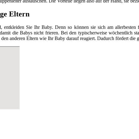
enleiter austauschen. Die Vorteile liegen also auf der Hand, sie bezieh
ge Eltern
tkleiden Sie Ihr Baby. Denn so können sie sich am allerbesten fr
 damit die Babys nicht frieren. Bei den typischerweise wöchentlich 
en anderen Eltern wie Ihr Baby darauf reagiert. Dadurch fördert die g