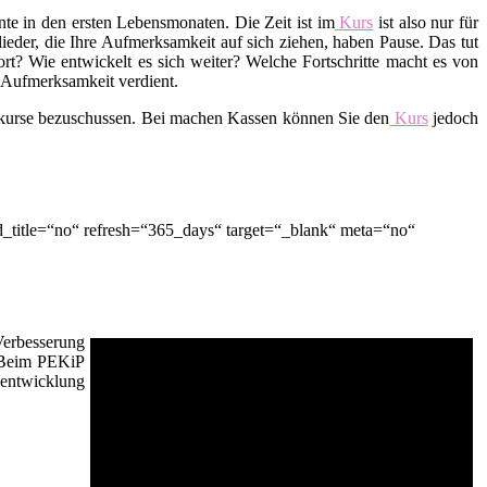
te in den ersten Lebensmonaten. Die Zeit ist im
Kurs
ist also nur für
lieder, die Ihre Aufmerksamkeit auf sich ziehen, haben Pause. Das tut
t? Wie entwickelt es sich weiter? Welche Fortschritte macht es von
d Aufmerksamkeit verdient.
skurse bezuschussen. Bei machen Kassen können Sie den
Kurs
jedoch
_title=“no“ refresh=“365_days“ target=“_blank“ meta=“no“
Verbesserung
. Beim PEKiP
sentwicklung