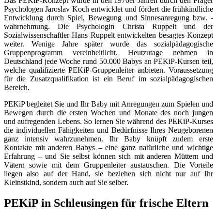
Das PEKiP-Konzept wurde in den 1970er Jahren durch den Prager
Psychologen Jaroslav Koch entwicklet und fördert die frühkindliche
Entwicklung durch Spiel, Bewegung und Sinnesanregung bzw. -
wahrnehmung. Die Psychologin Christa Ruppelt und der
Sozialwissenschaftler Hans Ruppelt entwickelten besagtes Konzept
weiter. Wenige Jahre später wurde das sozialpädagogische
Gruppenprogramm vereinheitlicht. Heutzutage nehmen in
Deutschland jede Woche rund 50.000 Babys an PEKiP-Kursen teil,
welche qualifizierte PEKiP-Gruppenleiter anbieten. Voraussetzung
für die Zusatzqualifikation ist ein Beruf im sozialpädagogischen
Bereich.
PEKiP begleitet Sie und Ihr Baby mit Anregungen zum Spielen und
Bewegen durch die ersten Wochen und Monate des noch jungen
und aufregenden Lebens. So lernen Sie während des PEKiP-Kurses
die individuellen Fähigkeiten und Bedürfnisse Ihres Neugeborenen
ganz intensiv wahrzunehmen. Ihr Baby knüpft zudem erste
Kontakte mit anderen Babys – eine ganz natürliche und wichtige
Erfahrung – und Sie selbst können sich mit anderen Müttern und
Vätern sowie mit dem Gruppenleiter austauschen. Die Vorteile
liegen also auf der Hand, sie beziehen sich nicht nur auf Ihr
Kleinstkind, sondern auch auf Sie selber.
PEKiP in Schleusingen für frische Eltern