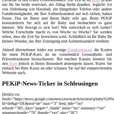
nur für Sie beide reserviert, der Alltag bleibt draußen. Jegliche Art
von Ablenkung wie Haushalt, ein klingelndes Telefon oder andere
Familienmitglieder, die Ihre Aufmerksamkeit auf sich ziehen, haben
Pause. Das tut Ihnen und ihrem Baby sehr gut. Beim PEKiP
konzentrieren Sie sich auf Ihr Baby und beobachten es ganz
intensiv. Wie bewegt es sich fort? Wie entwickelt es sich weiter?
Welche Fortschritte macht es von Woche zu Woche? Sie werden
sehen, dass die Zeit Sie bereichern wird. Schließlich ist Ihr Baby Ihr
kleines Wunder, das Ihre Zuneigung und Aufmerksamkeit verdient.
Aktuell übernehmen leider nur wenige
Krankenkassen
die Kosten
für einen PEKiP-Kurs, da sie vornehmlich Gesundheits- und
Präventionskurse bezuschussen. Bei machen Kassen können Sie
den
Kurs
jedoch in Ihrem Bonusheft abstempeln lassen. Rufen Sie
einfach bei Ihrer Kasse an oder schauen Sie auf der entsprechenden
Webseite nach.
PEKiP-News-Ticker in Schleusingen
[feedzy-rss
feeds=“https://news.google.com/news/rss/search/section/q/baby%20S
hl=de&gl=DE&ned=de“ max=“3″ feed_title=“no“
refresh=“365_days“ target=“_blank“ meta=“no“ summary=“no“
summarylength=“70″ thumb=“yes“ size=“30″]