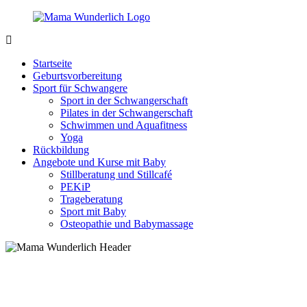
Zurück
zum
Inhalt
MamaWunderlich.de
Mutti
sein
Startseite
ist
Geburtsvorbereitung
wunderbar!
Sport für Schwangere
Sport in der Schwangerschaft
Pilates in der Schwangerschaft
Schwimmen und Aquafitness
Yoga
Rückbildung
Angebote und Kurse mit Baby
Stillberatung und Stillcafé
PEKiP
Trageberatung
Sport mit Baby
Osteopathie und Babymassage