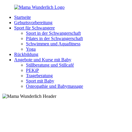
Zurück
zum
Startseite
Inhalt
MamaWunderlich.de
Mutti
Geburtsvorbereitung
sein
Sport für Schwangere
ist
Sport in der Schwangerschaft
wunderbar!
Pilates in der Schwangerschaft
Schwimmen und Aquafitness
Yoga
Rückbildung
Angebote und Kurse mit Baby
Stillberatung und Stillcafé
PEKiP
Trageberatung
Sport mit Baby
Osteopathie und Babymassage