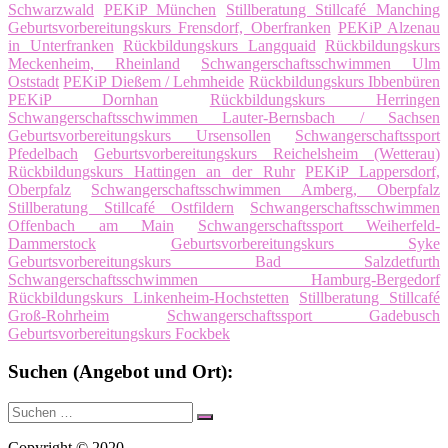
Schwarzwald
PEKiP München
Stillberatung Stillcafé Manching
Geburtsvorbereitungskurs Frensdorf, Oberfranken
PEKiP Alzenau
in Unterfranken
Rückbildungskurs Langquaid
Rückbildungskurs
Meckenheim, Rheinland
Schwangerschaftsschwimmen Ulm
Oststadt
PEKiP Dießem / Lehmheide
Rückbildungskurs Ibbenbüren
PEKiP Dornhan
Rückbildungskurs Herringen
Schwangerschaftsschwimmen Lauter-Bernsbach / Sachsen
Geburtsvorbereitungskurs Ursensollen
Schwangerschaftssport
Pfedelbach
Geburtsvorbereitungskurs Reichelsheim (Wetterau)
Rückbildungskurs Hattingen an der Ruhr
PEKiP Lappersdorf,
Oberpfalz
Schwangerschaftsschwimmen Amberg, Oberpfalz
Stillberatung Stillcafé Ostfildern
Schwangerschaftsschwimmen
Offenbach am Main
Schwangerschaftssport Weiherfeld-
Dammerstock
Geburtsvorbereitungskurs Syke
Geburtsvorbereitungskurs Bad Salzdetfurth
Schwangerschaftsschwimmen Hamburg-Bergedorf
Rückbildungskurs Linkenheim-Hochstetten
Stillberatung Stillcafé
Groß-Rohrheim
Schwangerschaftssport Gadebusch
Geburtsvorbereitungskurs Fockbek
Suchen (Angebot und Ort):
Suche
Suchen
nach:
Copyright © 2020