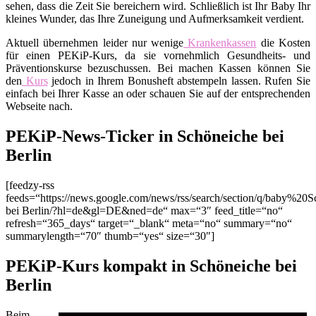
sehen, dass die Zeit Sie bereichern wird. Schließlich ist Ihr Baby Ihr
kleines Wunder, das Ihre Zuneigung und Aufmerksamkeit verdient.
Aktuell übernehmen leider nur wenige
Krankenkassen
die Kosten
für einen PEKiP-Kurs, da sie vornehmlich Gesundheits- und
Präventionskurse bezuschussen. Bei machen Kassen können Sie
den
Kurs
jedoch in Ihrem Bonusheft abstempeln lassen. Rufen Sie
einfach bei Ihrer Kasse an oder schauen Sie auf der entsprechenden
Webseite nach.
PEKiP-News-Ticker in Schöneiche bei
Berlin
[feedzy-rss
feeds=“https://news.google.com/news/rss/search/section/q/baby%20
bei Berlin/?hl=de&gl=DE&ned=de“ max=“3″ feed_title=“no“
refresh=“365_days“ target=“_blank“ meta=“no“ summary=“no“
summarylength=“70″ thumb=“yes“ size=“30″]
PEKiP-Kurs kompakt in Schöneiche bei
Berlin
Beim