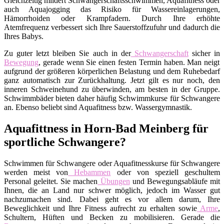
Gleichzeitig mildert Schwangerschaftsschwimmen, Aquafitness oder
auch Aquajogging das Risiko für Wassereinlagerungen,
Hämorrhoiden oder Krampfadern. Durch Ihre erhöhte
Atemfrequenz verbessert sich Ihre Sauerstoffzufuhr und dadurch die
Ihres Babys.
Zu guter letzt bleiben Sie auch in der
Schwangerschaft
sicher in
Bewegung
, gerade wenn Sie einen festen Termin haben. Man neigt
aufgrund der größeren körperlichen Belastung und dem Ruhebedarf
ganz automatisch zur Zurückhaltung. Jetzt gilt es nur noch, den
inneren Schweinehund zu überwinden, am besten in der Gruppe.
Schwimmbäder bieten daher häufig Schwimmkurse für Schwangere
an. Ebenso beliebt sind Aquafitness bzw. Wassergymnastik.
Aquafittness in Horn-Bad Meinberg für
sportliche Schwangere?
Schwimmen für Schwangere oder Aquafitnesskurse für Schwangere
werden meist von
Hebammen
oder von speziell geschultem
Personal geleitet. Sie machen
Übungen
und Bewegungsabläufe mit
Ihnen, die an Land nur schwer möglich, jedoch im Wasser gut
nachzumachen sind. Dabei geht es vor allem darum, Ihre
Beweglichkeit und Ihre Fitness aufrecht zu erhalten sowie
Arme
,
Schultern, Hüften und Becken zu mobilisieren. Gerade die