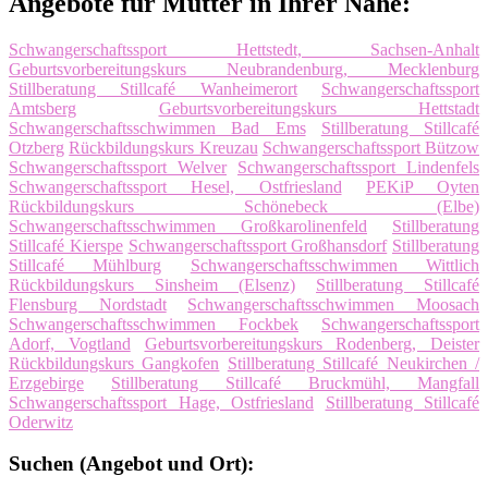
Angebote für Mütter in Ihrer Nähe:
Schwangerschaftssport Hettstedt, Sachsen-Anhalt
Geburtsvorbereitungskurs Neubrandenburg, Mecklenburg
Stillberatung Stillcafé Wanheimerort
Schwangerschaftssport
Amtsberg
Geburtsvorbereitungskurs Hettstadt
Schwangerschaftsschwimmen Bad Ems
Stillberatung Stillcafé
Otzberg
Rückbildungskurs Kreuzau
Schwangerschaftssport Bützow
Schwangerschaftssport Welver
Schwangerschaftssport Lindenfels
Schwangerschaftssport Hesel, Ostfriesland
PEKiP Oyten
Rückbildungskurs Schönebeck (Elbe)
Schwangerschaftsschwimmen Großkarolinenfeld
Stillberatung
Stillcafé Kierspe
Schwangerschaftssport Großhansdorf
Stillberatung
Stillcafé Mühlburg
Schwangerschaftsschwimmen Wittlich
Rückbildungskurs Sinsheim (Elsenz)
Stillberatung Stillcafé
Flensburg Nordstadt
Schwangerschaftsschwimmen Moosach
Schwangerschaftsschwimmen Fockbek
Schwangerschaftssport
Adorf, Vogtland
Geburtsvorbereitungskurs Rodenberg, Deister
Rückbildungskurs Gangkofen
Stillberatung Stillcafé Neukirchen /
Erzgebirge
Stillberatung Stillcafé Bruckmühl, Mangfall
Schwangerschaftssport Hage, Ostfriesland
Stillberatung Stillcafé
Oderwitz
Suchen (Angebot und Ort):