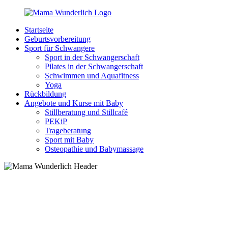
Zurück
zum
Startseite
Inhalt
MamaWunderlich.de
Mutti
Geburtsvorbereitung
sein
Sport für Schwangere
ist
Sport in der Schwangerschaft
wunderbar!
Pilates in der Schwangerschaft
Schwimmen und Aquafitness
Yoga
Rückbildung
Angebote und Kurse mit Baby
Stillberatung und Stillcafé
PEKiP
Trageberatung
Sport mit Baby
Osteopathie und Babymassage