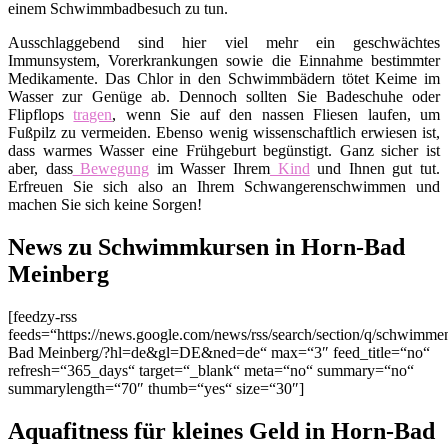
einem Schwimmbadbesuch zu tun.
Ausschlaggebend sind hier viel mehr ein geschwächtes
Immunsystem, Vorerkrankungen sowie die Einnahme bestimmter
Medikamente. Das Chlor in den Schwimmbädern tötet Keime im
Wasser zur Genüge ab. Dennoch sollten Sie Badeschuhe oder
Flipflops
tragen
, wenn Sie auf den nassen Fliesen laufen, um
Fußpilz zu vermeiden. Ebenso wenig wissenschaftlich erwiesen ist,
dass warmes Wasser eine Frühgeburt begünstigt. Ganz sicher ist
aber, dass
Bewegung
im Wasser Ihrem
Kind
und Ihnen gut tut.
Erfreuen Sie sich also an Ihrem Schwangerenschwimmen und
machen Sie sich keine Sorgen!
News zu Schwimmkursen in Horn-Bad
Meinberg
[feedzy-rss
feeds=“https://news.google.com/news/rss/search/section/q/schwim
Bad Meinberg/?hl=de&gl=DE&ned=de“ max=“3″ feed_title=“no“
refresh=“365_days“ target=“_blank“ meta=“no“ summary=“no“
summarylength=“70″ thumb=“yes“ size=“30″]
Aquafitness für kleines Geld in Horn-Bad