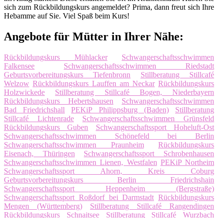
sich zum Rückbildungskurs angemeldet? Prima, dann freut sich Ihre
Hebamme auf Sie. Viel Spaß beim Kurs!
Angebote für Mütter in Ihrer Nähe:
Rückbildungskurs Mühlacker
Schwangerschaftsschwimmen
Falkensee
Schwangerschaftsschwimmen Riedstadt
Geburtsvorbereitungskurs Tiefenbronn
Stillberatung Stillcafé
Welzow
Rückbildungskurs Lauffen am Neckar
Rückbildungskurs
Holzwickede
Stillberatung Stillcafé Bogen, Niederbayern
Rückbildungskurs Hebertshausen
Schwangerschaftsschwimmen
Bad Friedrichshall
PEKiP Philippsburg (Baden)
Stillberatung
Stillcafé Lichtenrade
Schwangerschaftsschwimmen Grünsfeld
Rückbildungskurs Guben
Schwangerschaftssport Hoheluft-Ost
Schwangerschaftsschwimmen Schönefeld bei Berlin
Schwangerschaftsschwimmen Praunheim
Rückbildungskurs
Eisenach, Thüringen
Schwangerschaftssport Schrobenhausen
Schwangerschaftsschwimmen Lienen, Westfalen
PEKiP Northeim
Schwangerschaftssport Ahorn, Kreis Coburg
Geburtsvorbereitungskurs Berlin Friedrichshain
Schwangerschaftssport Heppenheim (Bergstraße)
Schwangerschaftssport Roßdorf bei Darmstadt
Rückbildungskurs
Mengen (Württemberg)
Stillberatung Stillcafé Rangendingen
Rückbildungskurs Schnaitsee
Stillberatung Stillcafé Wurzbach