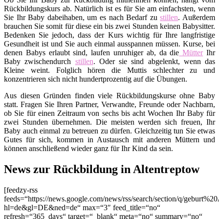
Rückbildungskurs ab. Natürlich ist es für Sie am einfachsten, wenn
Sie Ihr Baby dabeihaben, um es nach Bedarf zu
stillen
. Außerdem
brauchen Sie somit für diese ein bis zwei Stunden keinen Babysitter.
Bedenken Sie jedoch, dass der Kurs wichtig für Ihre langfristige
Gesundheit ist und Sie auch einmal ausspannen müssen. Kurse, bei
denen Babys erlaubt sind, laufen unruhiger ab, da die
Mütter
Ihr
Baby zwischendurch
stillen
. Oder sie sind abgelenkt, wenn das
Kleine weint. Folglich hören die Muttis schlechter zu und
konzentrieren sich nicht hundertprozentig auf die Übungen.
Aus diesen Gründen finden viele Rückbildungskurse ohne Baby
statt. Fragen Sie Ihren Partner, Verwandte, Freunde oder Nachbarn,
ob Sie für einen Zeitraum von sechs bis acht Wochen Ihr Baby für
zwei Stunden übernehmen. Die meisten werden sich freuen, Ihr
Baby auch einmal zu betreuen zu dürfen. Gleichzeitig tun Sie etwas
Gutes für sich, kommen in Austausch mit anderen Müttern und
können anschließend wieder ganz für Ihr Kind da sein.
News zur Rückbildung in Altentreptow
[feedzy-rss
feeds=“https://news.google.com/news/rss/search/section/q/geburt%20
hl=de&gl=DE&ned=de“ max=“3″ feed_title=“no“
refresh=“365_days“ target=“_blank“ meta=“no“ summary=“no“