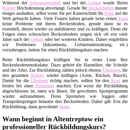
Während der
Schwangerschaft
und bei der
Geburt
wurde Ihrem
Körper
Höchstleistung abverlangt. Gerade Ihr
Beckenboden
musste
einiges aushalten, selbst wenn Sie per Kaiserschnitt Ihr
Kind
auf die
Welt gebracht haben. Viele Frauen haben gerade beim ersten
Kind
keine Probleme mit ihrem Beckenboden, gerade dann ist es
essentiell, diesen wieder zu stabilisieren und zu kräftigen. Denn die
Folgen eines schwachen Beckenbodens zeigen sich oft erst viele
Jahre nach der
Geburt
oder bei weiteren Kindern. Daher empfehlen
wir Problemen (Inkontinenz, Gebärmutterenkung, etc.)
vorzubeugen, indem Sie einen Rückbildungskurs machen.
Beim Rückbildungskurs kräftigen Sie in erster Linie Ihre
Beckenbodenmuskulatur. Dazu gehört die Harnröhre, die Scheide
und der After. Zur Rückbildung zählen jedoch ebenso
Übungen
, die
den gesamten
Körper
wieder kräftigen (Arme, Rücken, Bauch).
Damit Sie die
Übungen
richtig machen, sollten Sie den
Kurs
am
besten bei einer
Hebamme
machen. Erst wenn die Rückbildung
abgeschlossen ist, raten wir Ihnen, Ihr gewohntes Sportprogramm
wieder aufzunehmen. Denn Sportarten wie Joggen oder
Trampolinspringen belasten den Beckenboden. Daher gilt: Erst die
Rückbildung, dann gewohnter
Sport
.
Wann beginnt in Altentreptow ein
professioneller Rückbildungskurs?