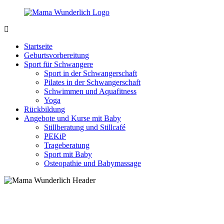
Zurück
zum
Inhalt
MamaWunderlich.de
Mutti
sein
Startseite
ist
Geburtsvorbereitung
wunderbar!
Sport für Schwangere
Sport in der Schwangerschaft
Pilates in der Schwangerschaft
Schwimmen und Aquafitness
Yoga
Rückbildung
Angebote und Kurse mit Baby
Stillberatung und Stillcafé
PEKiP
Trageberatung
Sport mit Baby
Osteopathie und Babymassage