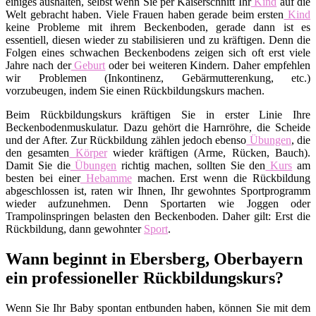
einiges aushalten, selbst wenn Sie per Kaiserschnitt Ihr
Kind
auf die
Welt gebracht haben. Viele Frauen haben gerade beim ersten
Kind
keine Probleme mit ihrem Beckenboden, gerade dann ist es
essentiell, diesen wieder zu stabilisieren und zu kräftigen. Denn die
Folgen eines schwachen Beckenbodens zeigen sich oft erst viele
Jahre nach der
Geburt
oder bei weiteren Kindern. Daher empfehlen
wir Problemen (Inkontinenz, Gebärmutterenkung, etc.)
vorzubeugen, indem Sie einen Rückbildungskurs machen.
Beim Rückbildungskurs kräftigen Sie in erster Linie Ihre
Beckenbodenmuskulatur. Dazu gehört die Harnröhre, die Scheide
und der After. Zur Rückbildung zählen jedoch ebenso
Übungen
, die
den gesamten
Körper
wieder kräftigen (Arme, Rücken, Bauch).
Damit Sie die
Übungen
richtig machen, sollten Sie den
Kurs
am
besten bei einer
Hebamme
machen. Erst wenn die Rückbildung
abgeschlossen ist, raten wir Ihnen, Ihr gewohntes Sportprogramm
wieder aufzunehmen. Denn Sportarten wie Joggen oder
Trampolinspringen belasten den Beckenboden. Daher gilt: Erst die
Rückbildung, dann gewohnter
Sport
.
Wann beginnt in Ebersberg, Oberbayern
ein professioneller Rückbildungskurs?
Wenn Sie Ihr Baby spontan entbunden haben, können Sie mit dem