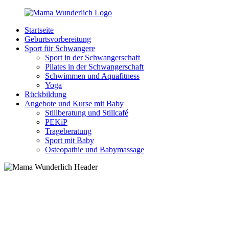
Zurück
zum
Startseite
Inhalt
MamaWunderlich.de
Mutti
Geburtsvorbereitung
sein
Sport für Schwangere
ist
Sport in der Schwangerschaft
wunderbar!
Pilates in der Schwangerschaft
Schwimmen und Aquafitness
Yoga
Rückbildung
Angebote und Kurse mit Baby
Stillberatung und Stillcafé
PEKiP
Trageberatung
Sport mit Baby
Osteopathie und Babymassage