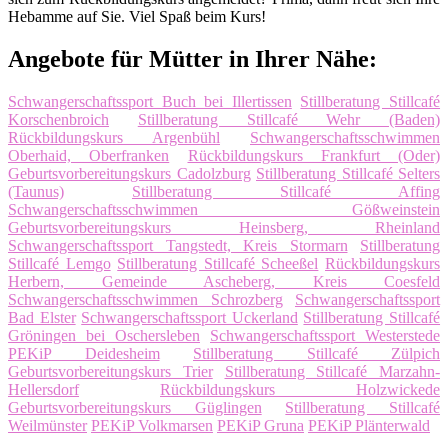
Hebamme auf Sie. Viel Spaß beim Kurs!
Angebote für Mütter in Ihrer Nähe:
Schwangerschaftssport Buch bei Illertissen
Stillberatung Stillcafé
Korschenbroich
Stillberatung Stillcafé Wehr (Baden)
Rückbildungskurs Argenbühl
Schwangerschaftsschwimmen
Oberhaid, Oberfranken
Rückbildungskurs Frankfurt (Oder)
Geburtsvorbereitungskurs Cadolzburg
Stillberatung Stillcafé Selters
(Taunus)
Stillberatung Stillcafé Affing
Schwangerschaftsschwimmen Gößweinstein
Geburtsvorbereitungskurs Heinsberg, Rheinland
Schwangerschaftssport Tangstedt, Kreis Stormarn
Stillberatung
Stillcafé Lemgo
Stillberatung Stillcafé Scheeßel
Rückbildungskurs
Herbern, Gemeinde Ascheberg, Kreis Coesfeld
Schwangerschaftsschwimmen Schrozberg
Schwangerschaftssport
Bad Elster
Schwangerschaftssport Uckerland
Stillberatung Stillcafé
Gröningen bei Oschersleben
Schwangerschaftssport Westerstede
PEKiP Deidesheim
Stillberatung Stillcafé Zülpich
Geburtsvorbereitungskurs Trier
Stillberatung Stillcafé Marzahn-
Hellersdorf
Rückbildungskurs Holzwickede
Geburtsvorbereitungskurs Güglingen
Stillberatung Stillcafé
Weilmünster
PEKiP Volkmarsen
PEKiP Gruna
PEKiP Plänterwald