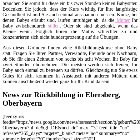
brauchen Sie somit für diese ein bis zwei Stunden keinen Babysitter.
Bedenken Sie jedoch, dass der Kurs wichtig für Ihre langfristige
Gesundheit ist und Sie auch einmal ausspannen müssen. Kurse, bei
denen Babys erlaubt sind, laufen unruhiger ab, da die
Mütter
Ihr
Baby zwischendurch
stillen
. Oder sie sind abgelenkt, wenn das
Kleine weint. Folglich hören die Muttis schlechter zu und
konzentrieren sich nicht hundertprozentig auf die Übungen.
Aus diesen Gründen finden viele Rückbildungskurse ohne Baby
statt. Fragen Sie Ihren Partner, Verwandte, Freunde oder Nachbarn,
ob Sie für einen Zeitraum von sechs bis acht Wochen Ihr Baby für
zwei Stunden übernehmen. Die meisten werden sich freuen, Ihr
Baby auch einmal zu betreuen zu dürfen. Gleichzeitig tun Sie etwas
Gutes für sich, kommen in Austausch mit anderen Müttern und
können anschließend wieder ganz für Ihr Kind da sein.
News zur Rückbildung in Ebersberg,
Oberbayern
[feedzy-rss
feeds=“https://news.google.com/news/rss/search/section/q/geburt%20
Oberbayern/?hl=de&gl=DE&ned=de“ max=“3″ feed_title=“no“
refresh=“365_days“ target=“_blank“ meta=“no“ summary=“no“
summarylength=“70″ thumb=“yes“ size=“30″]