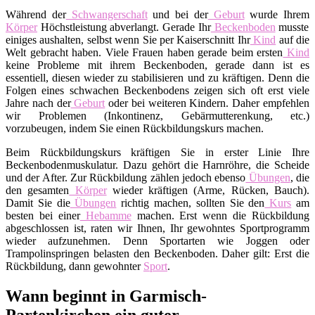
Während der
Schwangerschaft
und bei der
Geburt
wurde Ihrem
Körper
Höchstleistung abverlangt. Gerade Ihr
Beckenboden
musste
einiges aushalten, selbst wenn Sie per Kaiserschnitt Ihr
Kind
auf die
Welt gebracht haben. Viele Frauen haben gerade beim ersten
Kind
keine Probleme mit ihrem Beckenboden, gerade dann ist es
essentiell, diesen wieder zu stabilisieren und zu kräftigen. Denn die
Folgen eines schwachen Beckenbodens zeigen sich oft erst viele
Jahre nach der
Geburt
oder bei weiteren Kindern. Daher empfehlen
wir Problemen (Inkontinenz, Gebärmutterenkung, etc.)
vorzubeugen, indem Sie einen Rückbildungskurs machen.
Beim Rückbildungskurs kräftigen Sie in erster Linie Ihre
Beckenbodenmuskulatur. Dazu gehört die Harnröhre, die Scheide
und der After. Zur Rückbildung zählen jedoch ebenso
Übungen
, die
den gesamten
Körper
wieder kräftigen (Arme, Rücken, Bauch).
Damit Sie die
Übungen
richtig machen, sollten Sie den
Kurs
am
besten bei einer
Hebamme
machen. Erst wenn die Rückbildung
abgeschlossen ist, raten wir Ihnen, Ihr gewohntes Sportprogramm
wieder aufzunehmen. Denn Sportarten wie Joggen oder
Trampolinspringen belasten den Beckenboden. Daher gilt: Erst die
Rückbildung, dann gewohnter
Sport
.
Wann beginnt in Garmisch-
Partenkirchen ein guter