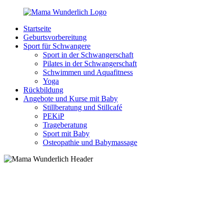
Zurück
zum
Startseite
Inhalt
MamaWunderlich.de
Mutti
Geburtsvorbereitung
sein
Sport für Schwangere
ist
Sport in der Schwangerschaft
wunderbar!
Pilates in der Schwangerschaft
Schwimmen und Aquafitness
Yoga
Rückbildung
Angebote und Kurse mit Baby
Stillberatung und Stillcafé
PEKiP
Trageberatung
Sport mit Baby
Osteopathie und Babymassage