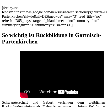
[feedzy-rss
feeds=“https://news.google.com/news/rss/search/section/q/geburt%2
Partenkirchen/?hl=de&gl=DE&ned=de“ max=“3″ feed_title=“no“
refresh=“365_days“ target=“_blank“ meta=“no“ summary=“no“
summarylength=“70″ thumb=“yes“ size=“30″]
So wichtig ist Rückbildung in Garmisch-
Partenkirchen
Schwangerschaft und Geburt verlangen dem weiblichen
Beckenboden einiges ab. Daher ist es umso wichtiger, Spätfolgen