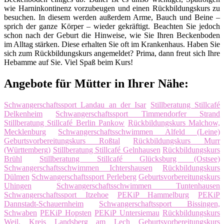
wie Harninkontinenz vorzubeugen und einen Rückbildungskurs zu
besuchen. In diesem werden außerdem Arme, Bauch und Beine –
sprich der ganze Körper – wieder gekräftigt. Beachten Sie jedoch
schon nach der Geburt die Hinweise, wie Sie Ihren Beckenboden
im Alltag stärken. Diese erhalten Sie oft im Krankenhaus. Haben Sie
sich zum Rückbildungskurs angemeldet? Prima, dann freut sich Ihre
Hebamme auf Sie. Viel Spaß beim Kurs!
Angebote für Mütter in Ihrer Nähe:
Schwangerschaftssport Landau an der Isar
Stillberatung Stillcafé
Delkenheim
Schwangerschaftssport Timmendorfer Strand
Stillberatung Stillcafé Berlin Pankow
Rückbildungskurs Malchow,
Mecklenburg
Schwangerschaftsschwimmen Alfeld (Leine)
Geburtsvorbereitungskurs Roßtal
Rückbildungskurs Murr
(Württemberg)
Stillberatung Stillcafé Gelnhausen
Rückbildungskurs
Brühl
Stillberatung Stillcafé Glücksburg (Ostsee)
Schwangerschaftsschwimmen Ichtershausen
Rückbildungskurs
Dülmen
Schwangerschaftssport Perleberg
Geburtsvorbereitungskurs
Uhingen
Schwangerschaftsschwimmen Tuntenhausen
Schwangerschaftssport Itzehoe
PEKiP Hammelburg
PEKiP
Dannstadt-Schauernheim
Schwangerschaftssport Bissingen,
Schwaben
PEKiP Hopsten
PEKiP Untersiemau
Rückbildungskurs
Weil, Kreis Landsberg am Lech
Geburtsvorbereitungskurs