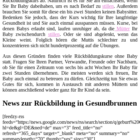
Rückbildungskurs ab. Natürlich ist es für Sie am einfachsten, wenn
Sie Ihr Baby dabeihaben, um es nach Bedarf zu
stillen
. Außerdem
brauchen Sie somit für diese ein bis zwei Stunden keinen Babysitter.
Bedenken Sie jedoch, dass der Kurs wichtig für Ihre langfristige
Gesundheit ist und Sie auch einmal ausspannen müssen. Kurse, bei
denen Babys erlaubt sind, laufen unruhiger ab, da die
Mütter
Ihr
Baby zwischendurch
stillen
. Oder sie sind abgelenkt, wenn das
Kleine weint. Folglich hören die Muttis schlechter zu und
konzentrieren sich nicht hundertprozentig auf die Übungen.
Aus diesen Gründen finden viele Rückbildungskurse ohne Baby
statt. Fragen Sie Ihren Partner, Verwandte, Freunde oder Nachbarn,
ob Sie für einen Zeitraum von sechs bis acht Wochen Ihr Baby für
zwei Stunden übernehmen. Die meisten werden sich freuen, Ihr
Baby auch einmal zu betreuen zu dürfen. Gleichzeitig tun Sie etwas
Gutes für sich, kommen in Austausch mit anderen Müttern und
können anschließend wieder ganz für Ihr Kind da sein.
News zur Rückbildung in Gesundbrunnen
[feedzy-rss
feeds=“https://news.google.com/news/rss/search/section/q/geburt%
hl=de&gl=DE&ned=de“ max=“3″ feed_title=“no“
refresh=“365_days“ target=“_blank“ meta=“no“ summary=“no“
summarylength=“70″ thumb=“yes“ size=“30″]