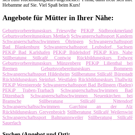
Hebamme auf Sie. Viel Spaß beim Kurs!
Angebote für Mütter in Ihrer Nähe:
Geburtsvorbereitungskurs Friesoythe
PEKiP Südbrookmerland
Geburtsvorbereitungskurs Mettlach
Schwangerschaftssport Kandern
Schwangerschaftsschwimmen Öhringen
Schwangerschaftssport
Bad Blankenburg
Schwangerschaftssport Leubsdorf, Sachsen
PEKiP Bad Karlshafen
PEKiP Büdelsdorf
PEKiP Kirn, Nahe
Stillberatung Stillcafé Contwig
Rückbildungskurs Erdweg
Geburtsvorbereitungskurs Münzenberg
PEKiP Lilienthal bei
Bremen
Geburtsvorbereitungskurs Bommern
Schwangerschaftssport Hildesheim
Stillberatung Stillcafé Bürgstadt
Rückbildungskurs Steinfurt, Westfalen
Rückbildungskurs Thallwitz
PEKiP Wernigerode
Schwangerschaftssport Bad Bellingen (Baden)
PEKiP Traben-Trarbach
Schwangerschaftsschwimmen Bad
Ditzenbach
Schwangerschaftsschwimmen Neuenkirchen bei
Bramsche
Stillberatung Stillcafé Nittendorf
Schwangerschaftsschwimmen Garching an der Alz
Rückbildungskurs Grevenbroich
Stillberatung Stillcafé Weilerswist
Schwangerschaftssport Baltmannsweiler
Stillberatung Stillcafé
Sauerlach
Suchen (Angebot und Ort):