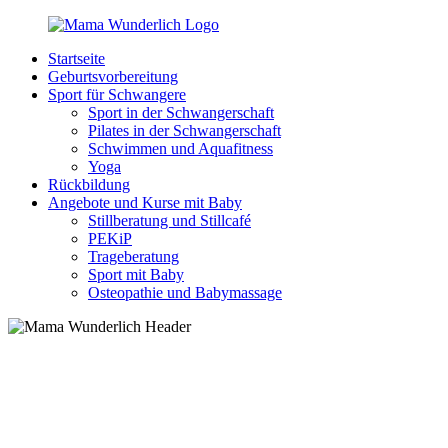
Zurück
zum
Startseite
Inhalt
MamaWunderlich.de
Mutti
Geburtsvorbereitung
sein
Sport für Schwangere
ist
Sport in der Schwangerschaft
wunderbar!
Pilates in der Schwangerschaft
Schwimmen und Aquafitness
Yoga
Rückbildung
Angebote und Kurse mit Baby
Stillberatung und Stillcafé
PEKiP
Trageberatung
Sport mit Baby
Osteopathie und Babymassage