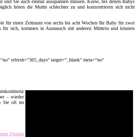
t ist und Sie auch einmal ausspannen müssen. Kurse, bei denen Babys
lglich hören die Muttis schlechter zu und konzentrieren sich nicht
ie für einen Zeitraum von sechs bis acht Wochen Ihr Baby für zwei
es für sich, kommen in Austausch mit anderen Müttern und können
=“no“ refresh=“365_days“ target=“_blank“ meta=“no“
inkontinenz
er – wieder
n Sie oft im
men Freisen