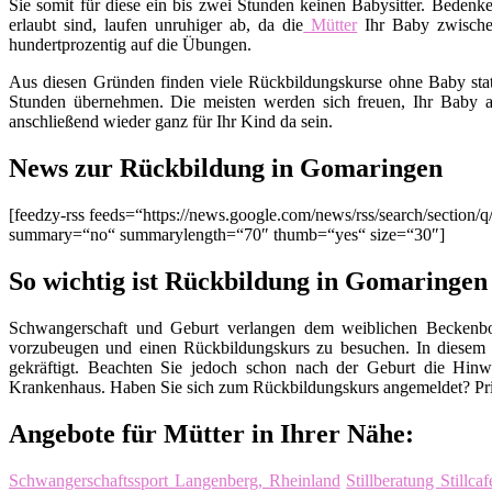
Sie somit für diese ein bis zwei Stunden keinen Babysitter. Bedenk
erlaubt sind, laufen unruhiger ab, da die
Mütter
Ihr Baby zwisch
hundertprozentig auf die Übungen.
Aus diesen Gründen finden viele Rückbildungskurse ohne Baby stat
Stunden übernehmen. Die meisten werden sich freuen, Ihr Baby a
anschließend wieder ganz für Ihr Kind da sein.
News zur Rückbildung in Gomaringen
[feedzy-rss feeds=“https://news.google.com/news/rss/search/sect
summary=“no“ summarylength=“70″ thumb=“yes“ size=“30″]
So wichtig ist Rückbildung in Gomaringen
Schwangerschaft und Geburt verlangen dem weiblichen Beckenbod
vorzubeugen und einen Rückbildungskurs zu besuchen. In diesem
gekräftigt. Beachten Sie jedoch schon nach der Geburt die Hinw
Krankenhaus. Haben Sie sich zum Rückbildungskurs angemeldet? Pri
Angebote für Mütter in Ihrer Nähe:
Schwangerschaftssport Langenberg, Rheinland
Stillberatung Stillca