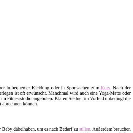
aher in bequemer Kleidung oder in Sportsachen zum
Kurs
. Nach der
erlegen ist oft erwünscht. Manchmal wird auch eine Yoga-Matte oder
m Fitnessstudio angeboten. Klären Sie hier im Vorfeld unbedingt die
ekt abrechnen können.
hr Baby dabeihaben, um es nach Bedarf zu
stillen
. Außerdem brauchen