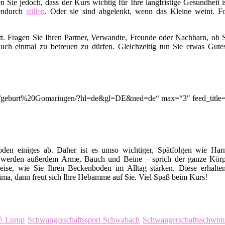
en Sie jedoch, dass der Kurs wichtig für Ihre langfristige Gesundhei
endurch
stillen
. Oder sie sind abgelenkt, wenn das Kleine weint. Fo
t. Fragen Sie Ihren Partner, Verwandte, Freunde oder Nachbarn, ob S
uch einmal zu betreuen zu dürfen. Gleichzeitig tun Sie etwas Gut
ion/q/geburt%20Gomaringen/?hl=de&gl=DE&ned=de“ max=“3″ feed_title
en einiges ab. Daher ist es umso wichtiger, Spätfolgen wie Harn
 werden außerdem Arme, Bauch und Beine – sprich der ganze Körp
eise, wie Sie Ihren Beckenboden im Alltag stärken. Diese erhalte
ma, dann freut sich Ihre Hebamme auf Sie. Viel Spaß beim Kurs!
fé Lurup
Schwangerschaftssport Schwabach
Schwangerschaftsschwim