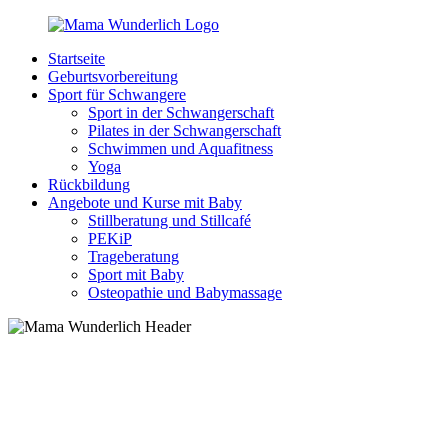
Zurück
zum
Startseite
Inhalt
MamaWunderlich.de
Mutti
Geburtsvorbereitung
sein
Sport für Schwangere
ist
Sport in der Schwangerschaft
wunderbar!
Pilates in der Schwangerschaft
Schwimmen und Aquafitness
Yoga
Rückbildung
Angebote und Kurse mit Baby
Stillberatung und Stillcafé
PEKiP
Trageberatung
Sport mit Baby
Osteopathie und Babymassage